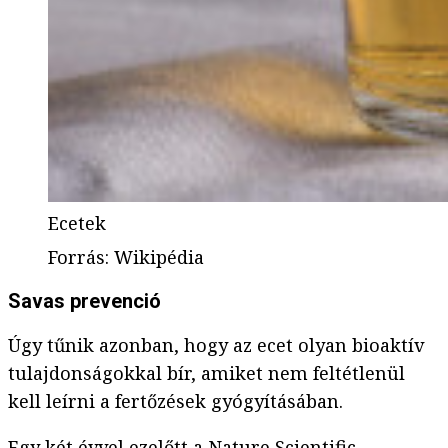
Ecetek
Forrás
:
Wikipédia
Savas prevenció
Úgy tűnik azonban, hogy az ecet olyan bioaktív
tulajdonságokkal bír, amiket nem feltétlenül
kell leírni a fertőzések gyógyításában.
Egy két évvel ezelőtt a Nature Scientific