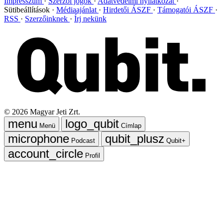
Impresszum
Szerzői jogok
Adatvédelmi nyilatkozat
Sütibeállítások
Médiaajánlat
Hirdetői ÁSZF
Támogatói ÁSZF
RSS
Szerzőinknek
Írj nekünk
©
2026
Magyar Jeti Zrt.
Menü
Címlap
Podcast
Qubit+
Profil