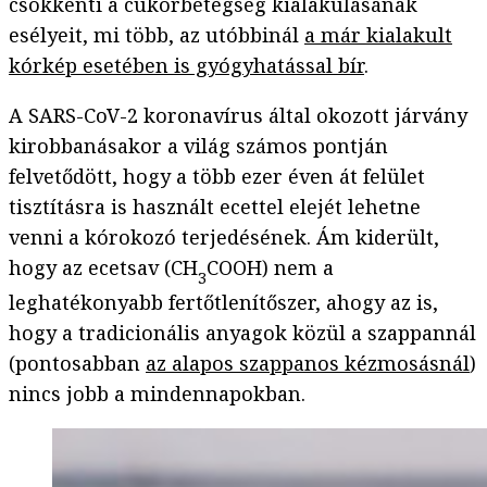
csökkenti a cukorbetegség kialakulásának
esélyeit, mi több, az utóbbinál
a már kialakult
kórkép esetében is gyógyhatással bír
.
A SARS-CoV-2 koronavírus által okozott járvány
kirobbanásakor a világ számos pontján
felvetődött, hogy a több ezer éven át felület
tisztításra is használt ecettel elejét lehetne
venni a kórokozó terjedésének. Ám kiderült,
hogy az ecetsav (CH
COOH) nem a
3
leghatékonyabb fertőtlenítőszer, ahogy az is,
hogy a tradicionális anyagok közül a szappannál
(pontosabban
az alapos szappanos kézmosásnál
)
nincs jobb a mindennapokban.