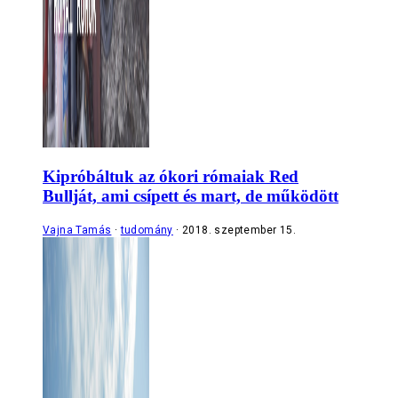
Kipróbáltuk az ókori rómaiak Red
Bullját, ami csípett és mart, de működött
Vajna Tamás
tudomány
2018. szeptember 15.