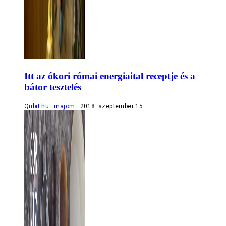
Itt az ókori római energiaital receptje és a
bátor tesztelés
Qubit.hu
majom
2018. szeptember 15.