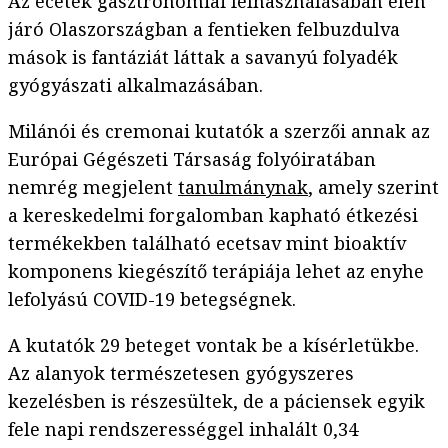
Az ecetek gasztronómiai felhasználásában élen
járó Olaszországban a fentieken felbuzdulva
mások is fantáziát láttak a savanyú folyadék
gyógyászati alkalmazásában.
Milánói és cremonai kutatók a szerzői annak az
Európai Gégészeti Társaság folyóiratában
nemrég megjelent
tanulmánynak
, amely szerint
a kereskedelmi forgalomban kapható étkezési
termékekben található ecetsav mint bioaktív
komponens kiegészítő terápiája lehet az enyhe
lefolyású COVID-19 betegségnek.
A kutatók 29 beteget vontak be a kísérletükbe.
Az alanyok természetesen gyógyszeres
kezelésben is részesültek, de a páciensek egyik
fele napi rendszerességgel inhalált 0,34