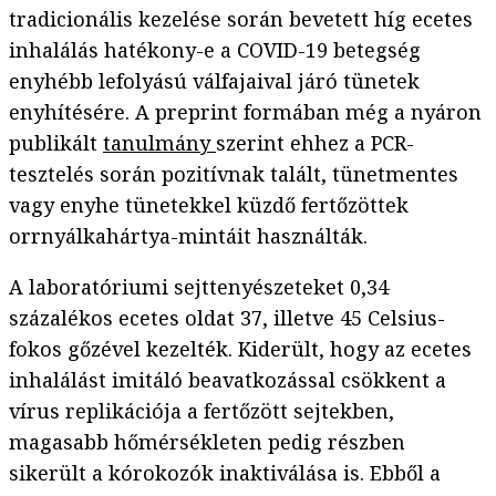
tradicionális kezelése során bevetett híg ecetes
inhalálás hatékony-e a COVID-19 betegség
enyhébb lefolyású válfajaival járó tünetek
enyhítésére. A preprint formában még a nyáron
publikált
tanulmány
szerint ehhez a PCR-
tesztelés során pozitívnak talált, tünetmentes
vagy enyhe tünetekkel küzdő fertőzöttek
orrnyálkahártya-mintáit használták.
A laboratóriumi sejttenyészeteket 0,34
százalékos ecetes oldat 37, illetve 45 Celsius-
fokos gőzével kezelték. Kiderült, hogy az ecetes
inhalálást imitáló beavatkozással csökkent a
vírus replikációja a fertőzött sejtekben,
magasabb hőmérsékleten pedig részben
sikerült a kórokozók inaktiválása is. Ebből a