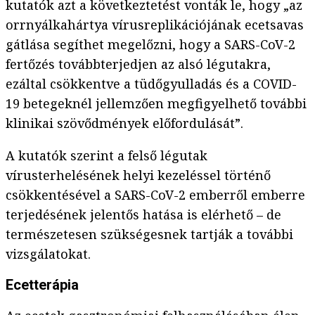
kutatók azt a következtetést vonták le, hogy „az
orrnyálkahártya vírusreplikációjának ecetsavas
gátlása segíthet megelőzni, hogy a SARS-CoV-2
fertőzés továbbterjedjen az alsó légutakra,
ezáltal csökkentve a tüdőgyulladás és a COVID-
19 betegeknél jellemzően megfigyelhető további
klinikai szövődmények előfordulását”.
A kutatók szerint a felső légutak
vírusterhelésének helyi kezeléssel történő
csökkentésével a SARS-CoV-2 emberről emberre
terjedésének jelentős hatása is elérhető – de
természetesen szükségesnek tartják a további
vizsgálatokat.
Ecetterápia