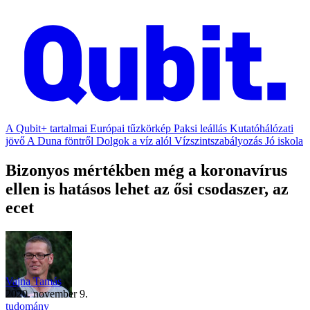
A Qubit+ tartalmai
Európai tűzkörkép
Paksi leállás
Kutatóhálózati
jövő
A Duna föntről
Dolgok a víz alól
Vízszintszabályozás
Jó iskola
Bizonyos mértékben még a koronavírus
ellen is hatásos lehet az ősi csodaszer, az
ecet
Vajna Tamás
2020. november 9.
tudomány