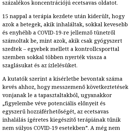
százalékos koncentrációjú ecetsavas oldatot.
15 nappal a terápia kezdete után kiderült, hogy
azok a betegek, akik inhaláltak, sokkal kevesebb
és enyhébb a COVID-19-re jellemző tünetről
számoltak be, mint azok, akik csak gyógyszert
szedtek – egyebek mellett a kontrollcsporttal
szemben sokkal többen nyerték vissza a
szaglásukat és az ízlelésüket.
A kutatók szerint a kísérletbe bevontak száma
kevés ahhoz, hogy messzemenő következtetések
vonjanak le a tapasztaltakból, ugyanakkor
„figyelembe véve potenciális előnyeit és
egyszerű hozzáférhetőségét, az ecetsavas
inhalálás ígéretes kiegészítő terápiának tűnik
nem súlyos COVID-19 esetekben”. A még nem