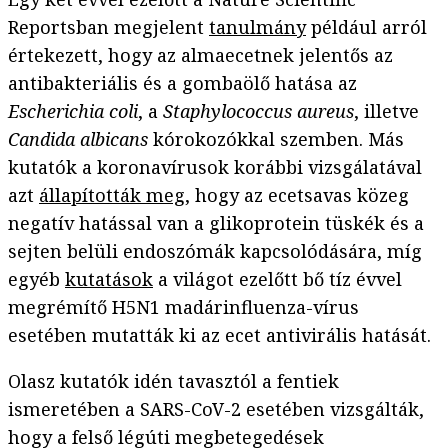
Reportsban megjelent
tanulmány
például arról
értekezett, hogy az almaecetnek jelentős az
antibakteriális és a gombaölő hatása az
Escherichia coli
, a
Staphylococcus aureus
, illetve
Candida albicans
kórokozókkal szemben. Más
kutatók a koronavírusok korábbi vizsgálatával
azt
állapították meg
, hogy az ecetsavas közeg
negatív hatással van a glikoprotein tüskék és a
sejten belüli endoszómák kapcsolódására, míg
egyéb
kutatások
a világot ezelőtt bő tíz évvel
megrémítő H5N1 madárinfluenza-vírus
esetében mutatták ki az ecet antivirális hatását.
Olasz kutatók idén tavasztól a fentiek
ismeretében a SARS-CoV-2 esetében vizsgálták,
hogy a felső légúti megbetegedések