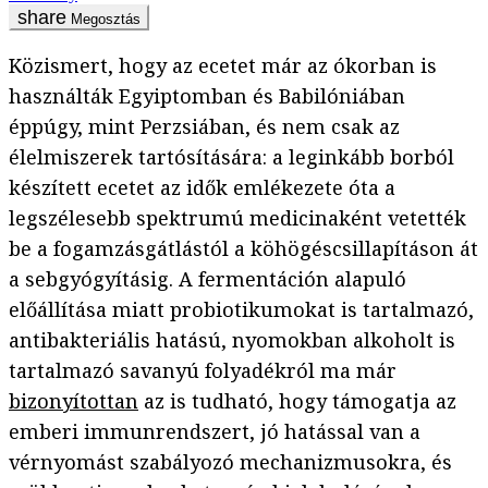
Megosztás
Közismert, hogy az ecetet már az ókorban is
használták Egyiptomban és Babilóniában
éppúgy, mint Perzsiában, és nem csak az
élelmiszerek tartósítására: a leginkább borból
készített ecetet az idők emlékezete óta a
legszélesebb spektrumú medicinaként vetették
be a fogamzásgátlástól a köhögéscsillapításon át
a sebgyógyításig. A fermentáción alapuló
előállítása miatt probiotikumokat is tartalmazó,
antibakteriális hatású, nyomokban alkoholt is
tartalmazó savanyú folyadékról ma már
bizonyítottan
az is tudható, hogy támogatja az
emberi immunrendszert, jó hatással van a
vérnyomást szabályozó mechanizmusokra, és