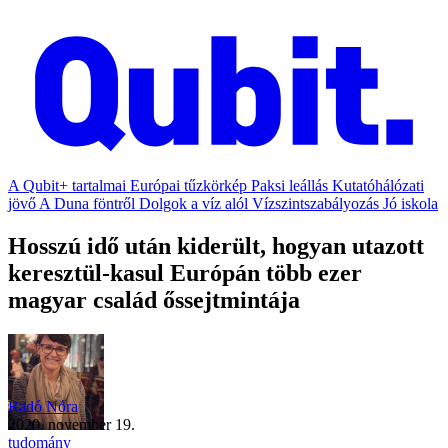
A Qubit+ tartalmai
Európai tűzkörkép
Paksi leállás
Kutatóhálózati
jövő
A Duna föntről
Dolgok a víz alól
Vízszintszabályozás
Jó iskola
Hosszú idő után kiderült, hogyan utazott
keresztül-kasul Európán több ezer
magyar család őssejtmintája
Radó Nóra
2020. november 19.
tudomány