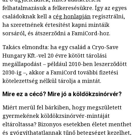
felhatalmazásuk a felkeresésükre. Így az egyes
családoknak kell a
cég honlapján
regisztrálni,
ha szeretnének értesítést kapni mintáik
sorsáról, és átszerződni a FamiCord-hoz.
Takács elmondta: ha egy család a Cryo-Save
Hungary Kft.-vel 20 évre kötött tárolási
megállapodást – például 2010-ben leszerződött
2030-ig –, akkor a FamiCord további fizetési
kötelezettség nélkül tárolja a mintát.
Mire ez a cécó? Mire jó a köldökzsinórvér?
Miért merül fel bárkiben, hogy megszületett
gyermekének köldökzsinórvér-mintáját
eltároltassa? Bizonyos esetekben életet menthet
és gyógyíthatatlannak tűnő betegséget kezelhet,