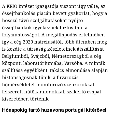
A KRIO Intézet igazgatója viszont úgy vélte, az
őssejtbankolás piacán bevett gyakorlat, hogy a
hosszú távú szolgáltatásokat nyújtó
őssejtbankok igyekeznek biztosítani a
folyamatosságot. A megállapodás értelmében
így a cég 2020 márciusától, több ütemben meg
is kezdte a társaság készleteinek átszállítását
Belgiumból, Svájcból, Németországból a cég
központi laboratóriumába, Varsóba. A minták
szállítása egyébként Takács elmondása alapján
biztonságosnak tűnik: a fuvarozás
hőmérsékletet monitorozó szenzorokkal
felszerelt hűtőkamionokkal, szakértő csapat
kíséretében történik.
Hónapokig tartó huzavona portugál kitérővel