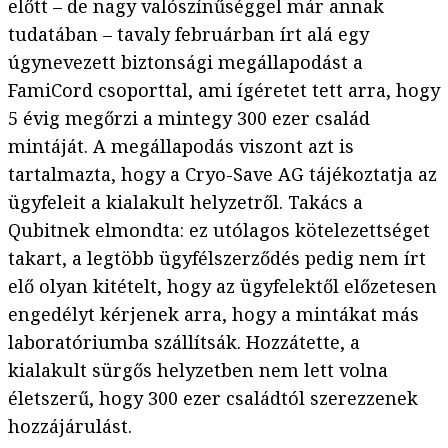
előtt – de nagy valószínűséggel már annak
tudatában – tavaly februárban írt alá egy
úgynevezett biztonsági megállapodást a
FamiCord csoporttal, ami ígéretet tett arra, hogy
5 évig megőrzi a mintegy 300 ezer család
mintáját. A megállapodás viszont azt is
tartalmazta, hogy a Cryo-Save AG tájékoztatja az
ügyfeleit a kialakult helyzetről. Takács a
Qubitnek elmondta: ez utólagos kötelezettséget
takart, a legtöbb ügyfélszerződés pedig nem írt
elő olyan kitételt, hogy az ügyfelektől előzetesen
engedélyt kérjenek arra, hogy a mintákat más
laboratóriumba szállítsák. Hozzátette, a
kialakult sürgős helyzetben nem lett volna
életszerű, hogy 300 ezer családtól szerezzenek
hozzájárulást.