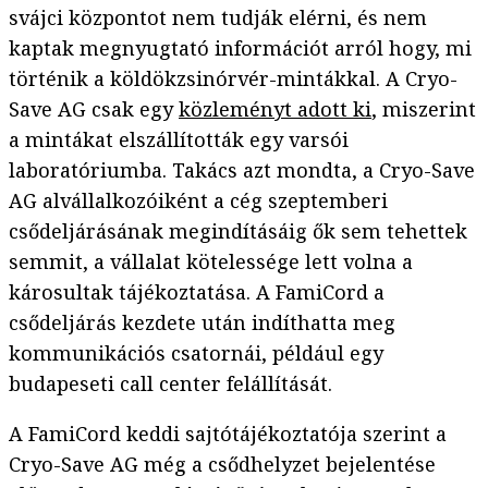
svájci központot nem tudják elérni, és nem
kaptak megnyugtató információt arról hogy, mi
történik a köldökzsinórvér-mintákkal. A Cryo-
Save AG csak egy
közleményt adott ki
, miszerint
a mintákat elszállították egy varsói
laboratóriumba. Takács azt mondta, a Cryo-Save
AG alvállalkozóiként a cég szeptemberi
csődeljárásának megindításáig ők sem tehettek
semmit, a vállalat kötelessége lett volna a
károsultak tájékoztatása. A FamiCord a
csődeljárás kezdete után indíthatta meg
kommunikációs csatornái, például egy
budapeseti call center felállítását.
A FamiCord keddi sajtótájékoztatója szerint a
Cryo-Save AG még a csődhelyzet bejelentése