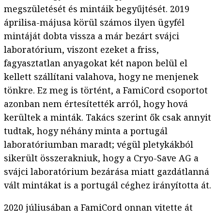
megszületését és mintáik begyűjtését. 2019
áprilisa-májusa körül számos ilyen ügyfél
mintáját dobta vissza a már bezárt svájci
laboratórium, viszont ezeket a friss,
fagyasztatlan anyagokat két napon belül el
kellett szállítani valahova, hogy ne menjenek
tönkre. Ez meg is történt, a FamiCord csoportot
azonban nem értesítették arról, hogy hová
kerültek a minták. Takács szerint ők csak annyit
tudtak, hogy néhány minta a portugál
laboratóriumban maradt; végül pletykákból
sikerült összerakniuk, hogy a Cryo-Save AG a
svájci laboratórium bezárása miatt gazdátlanná
vált mintákat is a portugál céghez irányította át.
2020 júliusában a FamiCord onnan vitette át