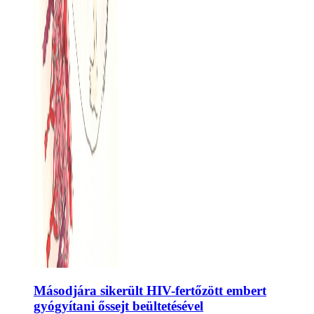
Másodjára sikerült HIV-fertőzött embert
gyógyítani őssejt beültetésével