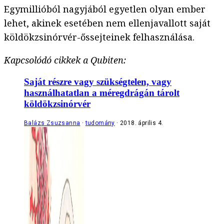
Egymillióból nagyjából egyetlen olyan ember
lehet, akinek esetében nem ellenjavallott saját
köldökzsinórvér-őssejteinek felhasználása.
Kapcsolódó cikkek a Qubiten:
Saját részre vagy szükségtelen, vagy
használhatatlan a méregdrágán tárolt
köldökzsinórvér
Balázs Zsuzsanna
tudomány
2018. április 4.