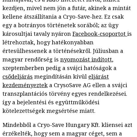
kezdjen, mivel nem jön a futár, akinek a mintát
kellene átszállítania a Cryo-Save-hez. Ez csak
egy a botrányos történetek sorából; az ügy
károsultjai tavaly nyáron
Facebook-csoportot
is
létrehoztak, hogy hatékonyabban
értesülhessenek a történésekről. Júliusban a
magyar rendőrség is
nyomozást indított
,
szeptemberben pedig a svájci hatóságok a
csődeljárás
megindításán kívül
eljárást
kezdeményeztek
a CrysoSave AG ellen a svájci
transzplantációs törvény egyes rendelkezései.
így a bejelentési és együttműködési
kötelezettségek megsértése miatt.
Mindebből a Cryo-Save Hungary Kft. kliensei azt
érzékelték, hogy sem a magyar céget, sem a