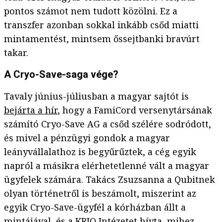
pontos számot nem tudott közölni. Ez a
transzfer azonban sokkal inkább csőd miatti
mintamentést, mintsem őssejtbanki bravúrt
takar.
A Cryo-Save-saga vége?
Tavaly június-júliusban a magyar sajtót is
bejárta a hír
, hogy a FamiCord versenytársának
számító Cryo-Save AG a csőd szélére sodródott,
és mivel a pénzügyi gondok a magyar
leányvállalathoz is begyűrűztek, a cég egyik
napról a másikra elérhetetlenné vált a magyar
ügyfelek számára. Takács Zsuzsanna a Qubitnek
olyan történetről is beszámolt, miszerint az
egyik Cryo-Save-ügyfél a kórházban állt a
mintájával, és a KRIO Intézetet hívta, mihez