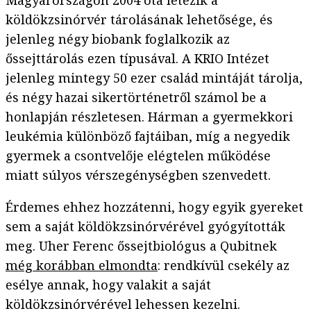
Magyarországon 2004 óta létezik a
köldökzsinórvér tárolásának lehetősége, és
jelenleg négy biobank foglalkozik az
őssejttárolás ezen típusával. A KRIO Intézet
jelenleg mintegy 50 ezer család mintáját tárolja,
és négy hazai sikertörténetről számol be a
honlapján részletesen. Hárman a gyermekkori
leukémia különböző fajtáiban, míg a negyedik
gyermek a csontvelője elégtelen működése
miatt súlyos vérszegénységben szenvedett.
Érdemes ehhez hozzátenni, hogy egyik gyereket
sem a saját köldökzsinórvérével gyógyították
meg. Uher Ferenc őssejtbiológus a Qubitnek
még korábban elmondta
: rendkívül csekély az
esélye annak, hogy valakit a saját
köldökzsinórvérével lehessen kezelni.