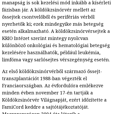
manapság is sok kezelési mód inkább a kísérleti
fázisban jár. A köldökzsinórvér mellett az
őssejtek csontvelőből és perifériás vérből
nyerhetők ki; ezek mindegyike más betegség
esetén alkalmazható. A köldökzsinórvérsejtek a
KRIO Intézet szerint mintegy nyolcvan
különböző onkológiai és hematológiai betegség
kezelésére használhatók, például leukémia,
limfóma vagy sarlósejtes vérszegénység esetén.
Az első köldökzsinórvérből származó őssejt-
transzplantációt 1988-ban végezték el
Franciaországban. Az évfordulóra emlékezve
minden évben november 17-én tartják a
Köldökzsinórvér Világnapját, ezért időzítette a
FamiCord keddre a sajtótájékoztatóját.