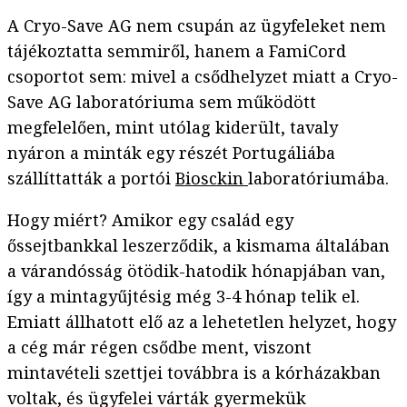
A Cryo-Save AG nem csupán az ügyfeleket nem
tájékoztatta semmiről, hanem a FamiCord
csoportot sem: mivel a csődhelyzet miatt a Cryo-
Save AG laboratóriuma sem működött
megfelelően, mint utólag kiderült, tavaly
nyáron a minták egy részét Portugáliába
szállíttatták a portói
Biosckin
laboratóriumába.
Hogy miért? Amikor egy család egy
őssejtbankkal leszerződik, a kismama általában
a várandósság ötödik-hatodik hónapjában van,
így a mintagyűjtésig még 3-4 hónap telik el.
Emiatt állhatott elő az a lehetetlen helyzet, hogy
a cég már régen csődbe ment, viszont
mintavételi szettjei továbbra is a kórházakban
voltak, és ügyfelei várták gyermekük