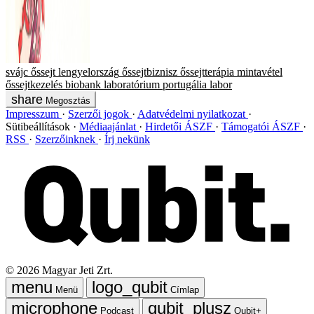
svájc
őssejt
lengyelország
őssejtbiznisz
őssejtterápia
mintavétel
őssejtkezelés
biobank
laboratórium
portugália
labor
Megosztás
Impresszum
Szerzői jogok
Adatvédelmi nyilatkozat
Sütibeállítások
Médiaajánlat
Hirdetői ÁSZF
Támogatói ÁSZF
RSS
Szerzőinknek
Írj nekünk
©
2026
Magyar Jeti Zrt.
Menü
Címlap
Podcast
Qubit+