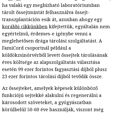
ha valaki egy megbízható laboratóriumban
tárolt őssejtmintát felhasználva őssejt-
transzplantáción esik át, azonban ahogy egy
korábbi cikkünkben
kifejtettük, egyáltalán nem
egyértelmű, érdemes-e igénybe venni a
meglehetősen drága tárolási szolgáltatást. A
FamiCord csoportnál például a
köldökzsinórvérből levett őssejtek tárolásának
éves költsége az alapszolgáltatás választása
esetén 99 ezer forintos fagyasztási díjból plusz
23 ezer forintos tárolási díjból tevődik össze.
Az őssejteket, amelyek képesek különböző
funkciójú sejtekké alakulni és regenerálni a
károsodott szöveteket, a gyógyászatban
körülbelül 50-60 éve használják, viszont még