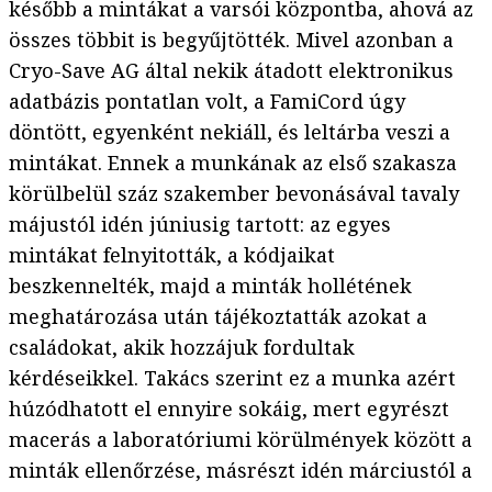
később a mintákat a varsói központba, ahová az
összes többit is begyűjtötték. Mivel azonban a
Cryo-Save AG által nekik átadott elektronikus
adatbázis pontatlan volt, a FamiCord úgy
döntött, egyenként nekiáll, és leltárba veszi a
mintákat. Ennek a munkának az első szakasza
körülbelül száz szakember bevonásával tavaly
májustól idén júniusig tartott: az egyes
mintákat felnyitották, a kódjaikat
beszkennelték, majd a minták hollétének
meghatározása után tájékoztatták azokat a
családokat, akik hozzájuk fordultak
kérdéseikkel. Takács szerint ez a munka azért
húzódhatott el ennyire sokáig, mert egyrészt
macerás a laboratóriumi körülmények között a
minták ellenőrzése, másrészt idén márciustól a