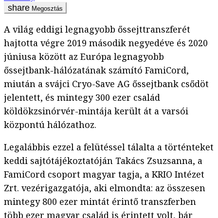
Megosztás
A világ eddigi legnagyobb őssejttranszferét
hajtotta végre 2019 második negyedéve és 2020
júniusa között az Európa legnagyobb
őssejtbank-hálózatának számító FamiCord,
miután a svájci Cryo-Save AG őssejtbank csődöt
jelentett, és mintegy 300 ezer család
köldökzsinórvér-mintája került át a varsói
központú hálózathoz.
Legalábbis ezzel a felütéssel tálalta a történteket
keddi sajtótájékoztatóján Takács Zsuzsanna, a
FamiCord csoport magyar tagja, a KRIO Intézet
Zrt. vezérigazgatója, aki elmondta: az összesen
mintegy 800 ezer mintát érintő transzferben
több ezer magyar család is érintett volt, bár