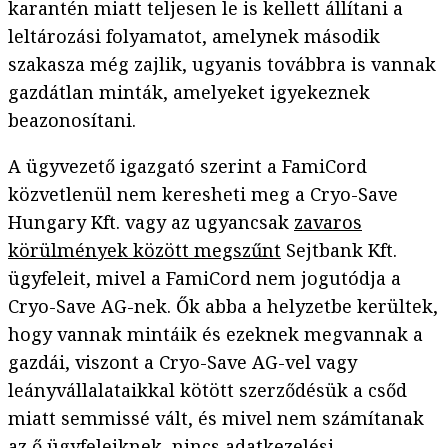
karantén miatt teljesen le is kellett állítani a
leltározási folyamatot, amelynek második
szakasza még zajlik, ugyanis továbbra is vannak
gazdátlan minták, amelyeket igyekeznek
beazonosítani.
A ügyvezető igazgató szerint a FamiCord
közvetlenül nem keresheti meg a Cryo-Save
Hungary Kft. vagy az ugyancsak
zavaros
körülmények között megszűnt
Sejtbank Kft.
ügyfeleit, mivel a FamiCord nem jogutódja a
Cryo-Save AG-nek. Ők abba a helyzetbe kerültek,
hogy vannak mintáik és ezeknek megvannak a
gazdái, viszont a Cryo-Save AG-vel vagy
leányvállalataikkal kötött szerződésük a csőd
miatt semmissé vált, és mivel nem számítanak
az ő ügyfeleiknek, nincs adatkezelési