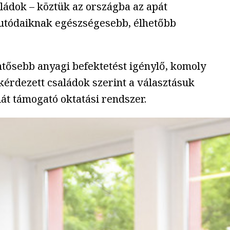
aládok – köztük az országba az apát
 utódaiknak egészségesebb, élhetőbb
ntősebb anyagi befektetést igénylő, komoly
gkérdezett családok szerint a választásuk
iát támogató oktatási rendszer.