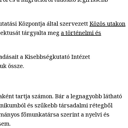
atási Központja által szervezett
Közös utakon
pektusát tárgyalta meg
a történelmi és
adásait a Kisebbségkutató Intézet
uk össze.
ként tartja számon. Bár a legnagyobb látható
 etnikumból és szűkebb társadalmi rétegből
ományos főmunkatársa szerint a nyelvi és
sem.