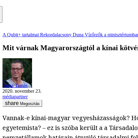
A Qubit+ tartalmai
Rekordalacsony Duna
Vízőrzők a minisztériumba
Mit várnak Magyarországtól a kínai kötvén
Vajna Tamás
2020. november 23.
médiapartner
Megosztás
Vannak-e kínai-magyar vegyesházasságok? Hogy
egyetemista? – ez is szóba került a a Társad
nemzetállamok határain átnyúló társadalmi foly