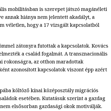
lis mobilitásban is szerepet játszó magánéleti
ve annak hiánya nem jelentett akadályt, a
m véletlen, hogy a 17 vizsgált kapcsolatból
zömmel zátonyra futottak a kapcsolatok. Kovács
elmezték a család fogalmát. A transznacionális
nai rokonságra, az otthon maradottak
ént azonosított kapcsolatok viszont épp azért
pába költöző kínai középosztály migrációs
saládok esetében. Kutatásuk szerint a gazdag
en nem elsősorban gazdasági okok motiválják.