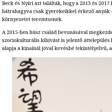
Beck és Nyíri azt találták, hogy a 2013 és 201
hátrahagyva csak gyerekeikkel érkező anyák –
környezetet teremtsenek.
A 2015-ben húsz család bevonásával megkezdett
szociokulturális kihívást is jelentő áttelepülé
alapja a kínainál jóval kevésbé tekintélyelvű, 