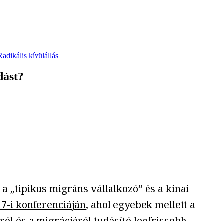
Radikális kívülállás
dást?
„tipikus migráns vállalkozó” és a kínai
7-i konferenciáján
, ahol egyebek mellett a
ól és a migrációról tudósító legfrissebb