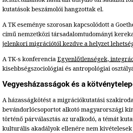
kutatások beszámolói hangzottak el.
A TK eseménye szorosan kapcsolódott a Goethe
című nemzetközi társadalomtudományi kerekasz
jelenkori migrációtól kezdve a helyzet lehets
A TK-s konferencia
Egyenlőtlenségek, integrác
kisebbségszociológiai és antropológiai osztály
Vegyesházasságok és a kötvénytelepe
A házasságkötést a migrációkutatási szakiroda
bevándorlócsoportot alkotó magyarországi kí
történő párválasztás az uralkodó, a témát kut
kulturális akadályok ellenére nem kivételese