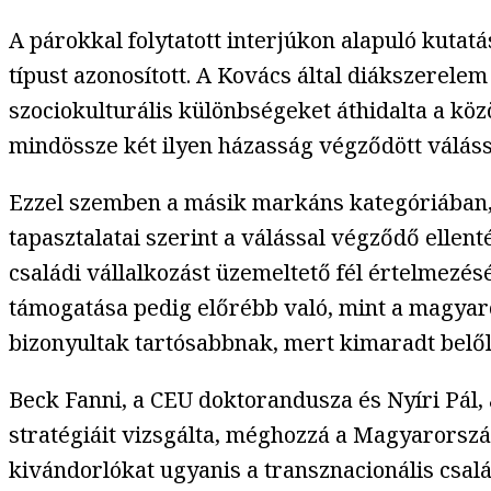
A párokkal folytatott interjúkon alapuló kutat
típust azonosított. A Kovács által diákszerelem
szociokulturális különbségeket áthidalta a köz
mindössze két ilyen házasság végződött váláss
Ezzel szemben a másik markáns kategóriában, a
tapasztalatai szerint a válással végződő ellen
családi vállalkozást üzemeltető fél értelmezés
támogatása pedig előrébb való, mint a magyaro
bizonyultak tartósabbnak, mert kimaradt belől
Beck Fanni, a CEU doktorandusza és Nyíri Pál,
stratégiáit vizsgálta, méghozzá a Magyarorszá
kivándorlókat ugyanis a transznacionális csalá