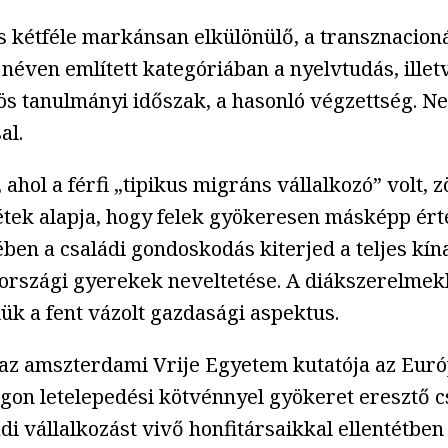
ás kétféle markánsan elkülönülő, a transznacioná
 néven említett kategóriában a nyelvtudás, illet
ös tanulmányi időszak, a hasonló végzettség. Ne
al.
hol a férfi „tipikus migráns vállalkozó” volt, 
tétek alapja, hogy felek gyökeresen másképp ért
ében a családi gondoskodás kiterjed a teljes kí
rszági gyerekek neveltetése. A diákszerelmekk
ük a fent vázolt gazdasági aspektus.
 az amszterdami Vrije Egyetem kutatója az Euró
gon letelepedési kötvénnyel gyökeret eresztő c
di vállalkozást vivő honfitársaikkal ellentétb