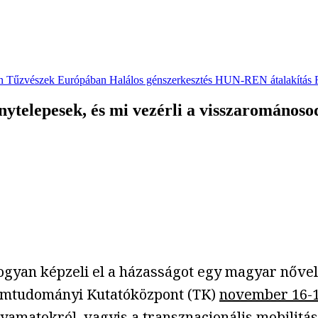
n
Tűzvészek Európában
Halálos génszerkesztés
HUN-REN átalakítás
ytelepesek, és mi vezérli a visszarománoso
an képzeli el a házasságot egy magyar nővel a 
alomtudományi Kutatóközpont (TK)
november 16-1
amatokról, vagyis a transznacionális mobilitásr