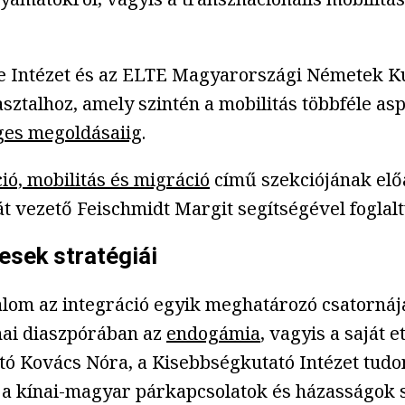
 Intézet és az ELTE Magyarországi Németek Kut
talhoz, amely szintén a mobilitás többféle as
éges megoldásaiig
.
ió, mobilitás és migráció
című szekciójának elő
át vezető Feischmidt Margit segítségével foglalt
sek stratégiái
lom az integráció egyik meghatározó csatornája
nai diaszpórában az
endogámia
, vagyis a saját
ató Kovács Nóra, a Kisebbségkutató Intézet tud
k a kínai-magyar párkapcsolatok és házasságok 