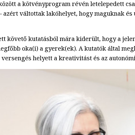
7 között a kötvényprogram révén letelepedett cs
 azért váltottak lakóhelyet, hogy maguknak és
 követő kutatásból mára kiderült, hogy a jele
s legfőbb oka(i) a gyerek(ek). A kutatók által me
a versengés helyett a kreativitást és az autonóm