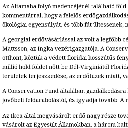
Az Altamaha folyó medencéjénél található föl
kommentárral, hogy a felelős erdőgazdálkodás 
ökológiai egyensúlyát, és több fát ültessenek,
A georgiai erdővásárlással az volt a legfőbb 
Mattsson, az Ingka vezérigazgatója. A Conserv
otthont, köztük a védett floridai hosszútűs fe
millió hold földet nőtt be Dél-Virginiától Flo
területek terjeszkedése, az erdőtüzek miatt, 
A Conservation Fund általában gazdálkodásra
jövőbeli feldarabolástól, és így adja tovább. A
Az Ikea által megvásárolt erdő nagy része tová
vásárolt az Egyesült Államokban, a három balt