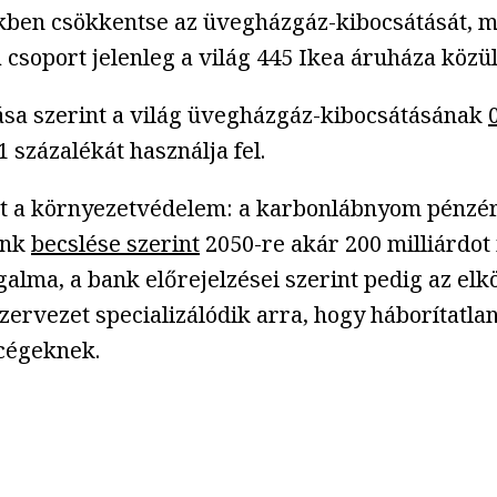
ben csökkentse az üvegházgáz-kibocsátását, min
csoport jelenleg a világ 445 Ikea áruháza közül
lása szerint a világ üvegházgáz-kibocsátásának
 százalékát használja fel.
et a környezetvédelem: a karbonlábnyom pénzért
ank
becslése szerint
2050-re akár 200 milliárdot 
galma, a bank előrejelzései szerint pedig az el
zervezet specializálódik arra, hogy háborítatla
 cégeknek.