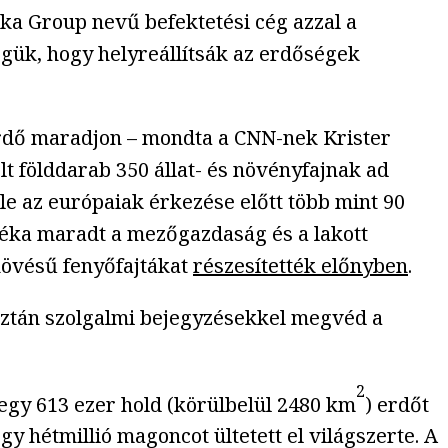
ka Group nevű befektetési cég azzal a
gük, hogy helyreállítsák az erdőségek
 erdő maradjon – mondta a CNN-nek Krister
 földdarab 350 állat- és növényfajnak ad
le az európaiak érkezése előtt több mint 90
aléka maradt a mezőgazdaság és a lakott
növésű fenyőfajtákat
részesítették előnyben
.
aztán szolgalmi bejegyzésekkel megvéd a
2
tegy 613 ezer hold (körülbelül 2480 km
) erdőt
 hétmillió magoncot ültetett el világszerte. A