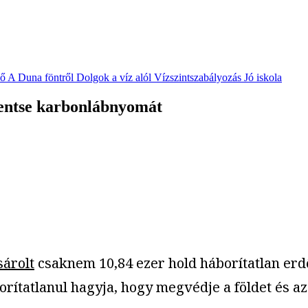
vő
A Duna föntről
Dolgok a víz alól
Vízszintszabályozás
Jó iskola
kkentse karbonlábnyomát
sárolt
csaknem 10,84 ezer hold háborítatlan erdő
rítatlanul hagyja, hogy megvédje a földet és az