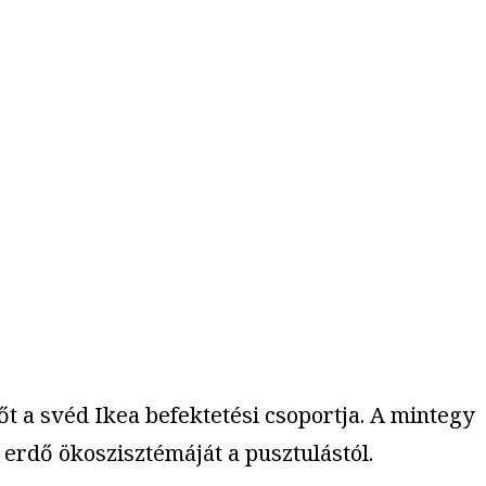
t a svéd Ikea befektetési csoportja. A mintegy
 erdő ökoszisztémáját a pusztulástól.