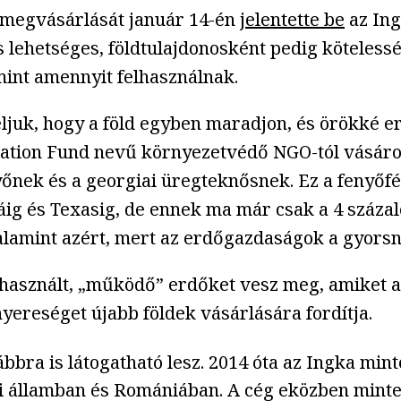
d megvásárlását január 14-én
jelentette be
az Ing
lehetséges, földtulajdonosként pedig kötelessé
 mint amennyit felhasználnak.
céljuk, hogy a föld egyben maradjon, és örökké
ation Fund nevű környezetvédő NGO-tól vásárolt
nyőnek és a georgiai üregteknősnek. Ez a fenyőfé
ridáig és Texasig, de ennek ma már csak a 4 száz
valamint azért, mert az erdőgazdaságok a gyors
 használt, „működő” erdőket vesz meg, amiket 
 nyereséget újabb földek vásárlására fordítja.
bbra is látogatható lesz. 2014 óta az Ingka min
i államban és Romániában. A cég eközben mintegy