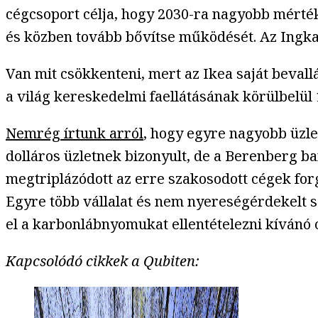
cégcsoport célja, hogy 2030-ra nagyobb mérték
és közben tovább bővítse működését. Az Ingka 
Van mit csökkenteni, mert az Ikea saját beval
a világ kereskedelmi faellátásának körülbelül 1
Nemrég írtunk arról
, hogy egyre nagyobb üzl
dolláros üzletnek bizonyult, de a Berenberg b
megtriplázódott az erre szakosodott cégek for
Egyre több vállalat és nem nyereségérdekelt s
el a karbonlábnyomukat ellentételezni kívánó
Kapcsolódó cikkek a Qubiten: