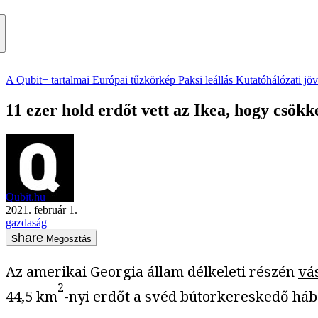
A Qubit+ tartalmai
Európai tűzkörkép
Paksi leállás
Kutatóhálózati jö
11 ezer hold erdőt vett az Ikea, hogy csö
Qubit.hu
2021. február 1.
gazdaság
Megosztás
Az amerikai Georgia állam délkeleti részén
vá
2
44,5 km
-nyi erdőt a svéd bútorkereskedő hábo