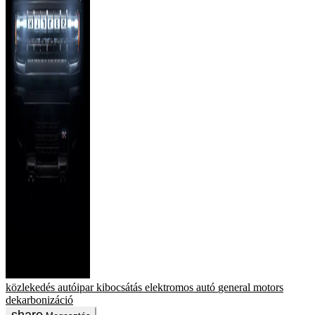
közlekedés
autóipar
kibocsátás
elektromos autó
general motors
dekarbonizáció