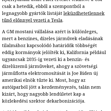
csak a hetedik, ebből a szempontból a
legnagyobb gyártók listáját
leküzdhetetlennek
tűnő előnnyel vezeti a Tesla
.
A GM mostani vállalása azért is különleges,
mert a benzines, dízeles járművek eladásának
tilalmához kapcsolódó határidők többségét
eddig kormányok jelölték ki, Kalifornia például
ugyancsak 2035-ig vezeti ki a benzin- és
dízelüzemű járműveket, ahogy a szövetségi
járműflotta elektromosítását is Joe Biden új
amerikai elnök tűzte ki. Most, hogy az
autóiparból jött a kezdeményezés, talán nem
kizárt, hogy nagyobb lendületet kap a
közlekedési szektor dekarbonizációja.