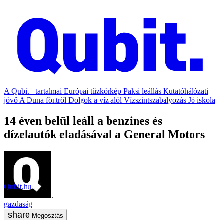
A Qubit+ tartalmai
Európai tűzkörkép
Paksi leállás
Kutatóhálózati
jövő
A Duna föntről
Dolgok a víz alól
Vízszintszabályozás
Jó iskola
14 éven belül leáll a benzines és
dízelautók eladásával a General Motors
Qubit.hu
2021. február 1.
gazdaság
Megosztás