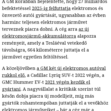
A GM korábban bejelentette, hogy 27 milliárdos
befektetéssel
2025-ig felfuttatja
elektromos és
önvezető autói gyártását, ugyanabban az évben
harminc teljesen elektromos járművet
terveznek piacra dobni. A cég arra
az új
elektromosjármű-akkumulátorra
alapozza
reményeit, amely a Tesláéval vetekedő
távolságra, 664 kilométerre juttatja el a
járművet egyetlen feltöltéssel.
A közeljövőben
a GM két új elektromos autóval
rukkol elő
, a Cadillac Lyriq SUV-t 2022 végén, a
GMC Hummer EV-t
2021 végén kezdik el
gyártani
. A nagyvállalat a kritikák szerint túl
későn dobja piacra új modelljeit, míg más
gyártók rohamtempóban juttatják el a vevőkhöz
elektromos járműveiket – bár a cég
már a