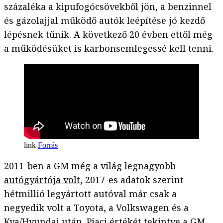
százaléka a kipufogócsövekből jön, a benzinnel
és gázolajjal működő autók leépítése jó kezdő
lépésnek tűnik. A következő 20 évben ettől még
a működésüket is karbonsemlegessé kell tenni.
Forrás
2011-ben a GM még
a világ legnagyobb
autógyártója volt
, 2017-es adatok szerint
hétmillió legyártott autóval már csak a
negyedik volt a Toyota, a Volkswagen és a
Kya/Hyundai után. Piaci értékét tekintve a GM