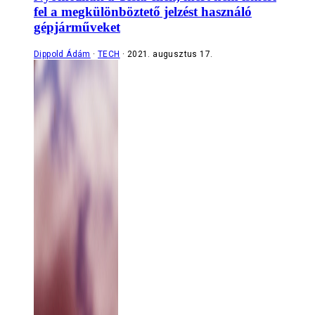
fel a megkülönböztető jelzést használó
gépjárműveket
Dippold Ádám
TECH
2021. augusztus 17.