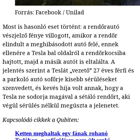
Forrás
:
Facebook / Unilad
Most is hasonló eset történt: a rendőrautó
vészjelző fénye villogott, amikor a rendőr
elindult a meghibásodott autó felé, ennek
ellenére a Tesla bal oldalról a rendőrkocsiba
hajtott, majd a másik autót is eltalálta. A
jelentés szerint a Teslát „vezető” 27 éves férfi és
a parkoló autó sofőrje kisebb sérüléseket
szenvedett, és kevés híja volt annak, hogy a
Tesla ne sodorja magával a sétáló rendőrt, aki
végül sérülés nélkül megúszta a jelenetet.
Kapcsolódó cikkek a Qubiten:
Ketten meghaltak egy fának rohanó