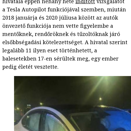
hivatala éppen néhány hete
indított
vizsgálatot
a Tesla Autopilot funkciójával szemben, miután
2018 januárja és 2020 júliusa között az autók
önvezető funkciója nem vette figyelembe a
mentőknek, rendőröknek és tűzoltóknak járó
elsőbbségadási kötelezettséget. A hivatal szerint
legalább 11 ilyen eset történhetett, a
balesetekben 17-en sérültek meg, egy ember
pedig életét vesztette.