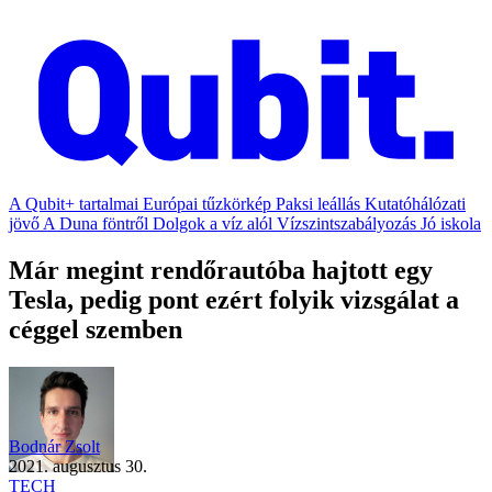
A Qubit+ tartalmai
Európai tűzkörkép
Paksi leállás
Kutatóhálózati
jövő
A Duna föntről
Dolgok a víz alól
Vízszintszabályozás
Jó iskola
Már megint rendőrautóba hajtott egy
Tesla, pedig pont ezért folyik vizsgálat a
céggel szemben
Bodnár Zsolt
2021. augusztus 30.
TECH