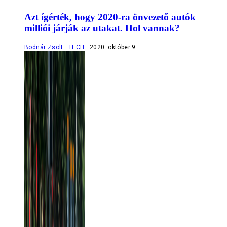
Azt ígérték, hogy 2020-ra önvezető autók
milliói járják az utakat. Hol vannak?
Bodnár Zsolt
TECH
2020. október 9.