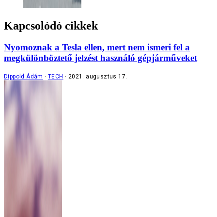
Kapcsolódó cikkek
Nyomoznak a Tesla ellen, mert nem ismeri fel a
megkülönböztető jelzést használó gépjárműveket
Dippold Ádám
TECH
2021. augusztus 17.