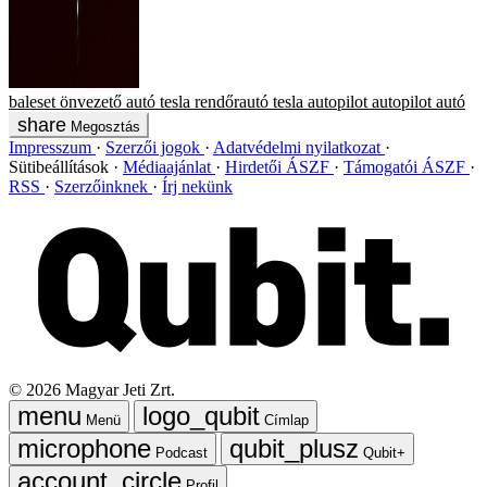
baleset
önvezető autó
tesla
rendőrautó
tesla autopilot
autopilot
autó
Megosztás
Impresszum
Szerzői jogok
Adatvédelmi nyilatkozat
Sütibeállítások
Médiaajánlat
Hirdetői ÁSZF
Támogatói ÁSZF
RSS
Szerzőinknek
Írj nekünk
©
2026
Magyar Jeti Zrt.
Menü
Címlap
Podcast
Qubit+
Profil