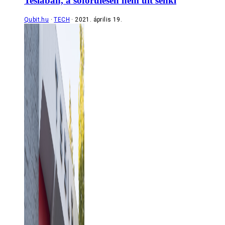
Teslában, a sofőrülésen nem ült senki
Qubit.hu
TECH
2021. április 19.