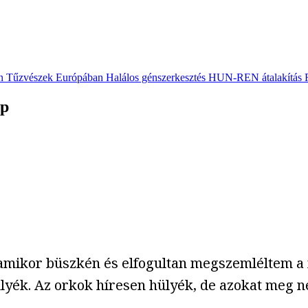
n
Tűzvészek Európában
Halálos génszerkesztés
HUN-REN átalakítás
ap
 amikor büszkén és elfogultan megszemléltem a
lyék. Az orkok híresen hülyék, de azokat meg n