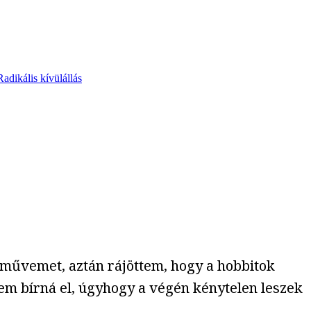
Radikális kívülállás
 művemet, aztán rájöttem, hogy a hobbitok
em bírná el, úgyhogy a végén kénytelen leszek