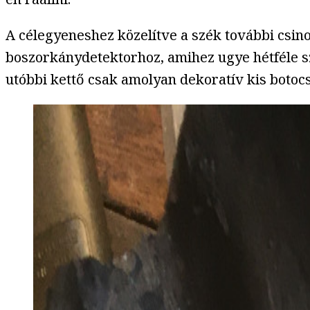
A célegyeneshez közelítve a szék további csin
boszorkánydetektorhoz, amihez ugye hétféle sz
utóbbi kettő csak amolyan dekoratív kis botocs