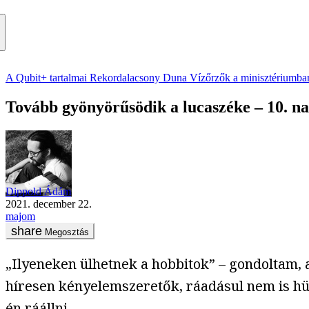
A Qubit+ tartalmai
Rekordalacsony Duna
Vízőrzők a minisztériumba
Tovább gyönyörűsödik a lucaszéke – 10. n
Dippold Ádám
2021. december 22.
majom
Megosztás
„Ilyeneken ülhetnek a hobbitok” – gondoltam,
híresen kényelemszeretők, ráadásul nem is hü
én ráállni.