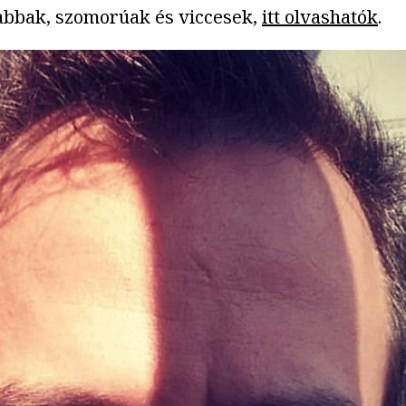
zabbak, szomorúak és viccesek,
itt olvashatók
.