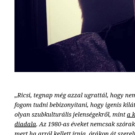
„Ricsi, tegnap még azzal ugrattál, hogy ne
fogom tudni bebizonyítani, hogy igenis kil
olyan szubkulturális jelenségekről, mint
a 
diadala
. Az 1980-as éveket nemcsak szórako
mert ha arról kellett írnia, órákon át szer