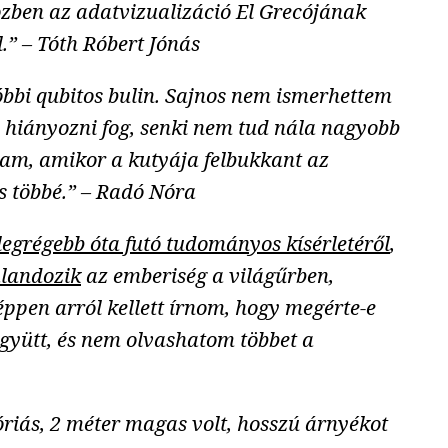
zben az adatvizualizáció El Grecójának
.” – Tóth Róbert Jónás
tóbbi qubitos bulin. Sajnos nem ismerhettem
an hiányozni fog, senki nem tud nála nagyobb
dtam, amikor a kutyája felbukkant az
s többé.” – Radó Nóra
legrégebb óta futó tudományos kísérletéről
,
landozik
az emberiség a világűrben,
éppen arról kellett írnom, hogy megérte-e
gyütt, és nem olvashatom többet a
riás, 2 méter magas volt, hosszú árnyékot