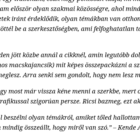
tam először olyan szakmai közösségre, ahol mind
etek iránt érdeklődik, olyan témákban van otthon
ltöttél be a szerkesztőségben, ami felfoghatatlan
 jött közbe annál a cikknél, amin legutóbb dolgo
oinos macskajancsik) mit képes összepackázni a s
meglesz. Arra senki sem gondolt, hogy nem lesz 
gy most már vissza kéne menni a szerkbe, mert o
grafikussal szigorúan persze. Ricsi bazmeg, ezt
tál beszélni olyan témákról, amiket tőled hallottam
n mindig összeállt, hogy miről van szó.” – Kende