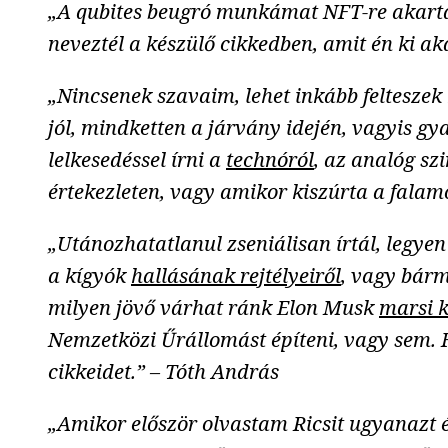
„A qubites beugró munkámat NFT-re akartad
neveztél a készülő cikkedben, amit én ki ak
„Nincsenek szavaim, lehet inkább felteszek
jól, mindketten a járvány idején, vagyis gy
lelkesedéssel írni a
technóról
, az analóg sz
értekezleten, vagy amikor kiszúrta a falam
„Utánozhatatlanul zseniálisan írtál, legyen
a kígyók
hallásának rejtélyeiről
, vagy bárm
milyen jövő várhat ránk Elon Musk
marsi 
Nemzetközi Űrállomást építeni, vagy sem. 
cikkeidet.” – Tóth András
„Amikor először olvastam Ricsit ugyanazt é