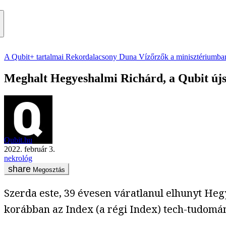
A Qubit+ tartalmai
Rekordalacsony Duna
Vízőrzők a minisztériumba
Meghalt Hegyeshalmi Richárd, a Qubit újs
Qubit.hu
2022. február 3.
nekrológ
Megosztás
Szerda este, 39 évesen váratlanul elhunyt Hegy
korábban az Index (a régi Index) tech-tudomány