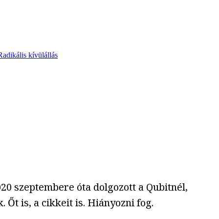
Radikális kívülállás
020 szeptembere óta dolgozott a Qubitnél,
t is, a cikkeit is. Hiányozni fog.