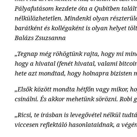
Pályafutásom kezdete óta a Qubitben talál
nélkülözhetetlen. Mindenki olyan részterül
barátként és kollégaként is olyan helyet tö
Balázs Zsuzsanna
„Tegnap még röhögtünk rajta, hogy mi minden
hogy a hivatal (fenét hivatal, valami bitc
hete azt mondtad, hogy holnapra bizisten 
„Elsők között mondta hétfőn vagy mikor, ho
csinálni. És akkor mehetünk sörözni. Robi 
„Ricsi, te írásban is levegővétel nélkül tud
viccesen reflektáló hasonlataidnak, a végé