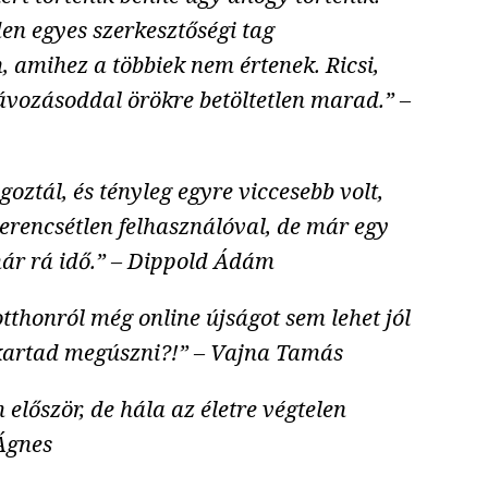
en egyes szerkesztőségi tag
, amihez a többiek nem értenek. Ricsi,
 távozásoddal örökre betöltetlen marad.” –
ztál, és tényleg egyre viccesebb volt,
zerencsétlen felhasználóval, de már egy
már rá idő.” – Dippold Ádám
tthonról még online újságot sem lehet jól
 akartad megúszni?!” – Vajna Tamás
 először, de hála az életre végtelen
 Ágnes