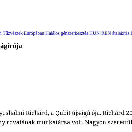
n
Tűzvészek Európában
Halálos génszerkesztés
HUN-REN átalakítás
ágírója
eshalmi Richárd, a Qubit újságírója. Richárd 2
 rovatának munkatársa volt. Nagyon szerettük. Ő