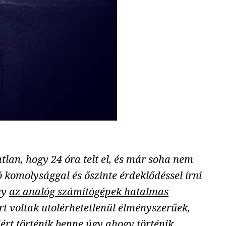
tlan, hogy 24 óra telt el, és már soha nem
 komolysággal és őszinte érdeklődéssel írni
gy
az analóg számítógépek hatalmas
rt voltak utolérhetetlenül élményszerűek,
ért történik benne úgy ahogy történik.