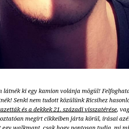
m látnék ki egy kamion volánja mögül! Felfoghata
átnék! Senki nem tudott közülünk Ricsihez hasonló
kazetták és a dekkek 21. századi visszatérése
, va
ztatóan megírt cikkeiben járta körül, írásai azé
elt egy walkmant, csak hogy pontosan tudja, mi mi