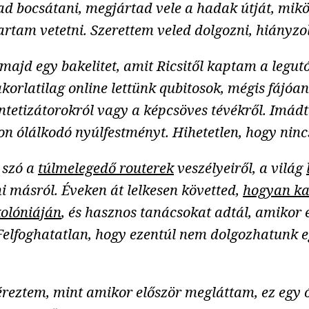
 bocsátani, megjártad vele a hadak útját, mikö
artam vetetni. Szerettem veled dolgozni, hiányzol
 majd egy bakelitet, amit Ricsitől kaptam a legu
akorlatilag online lettünk qubitosok, mégis fájó
intetizátorokról vagy a képcsöves tévékről. Imá
on ólálkodó nyúlfestményt. Hihetetlen, hogy ninc
 szó a
túlmelegedő routerek
veszélyeiről, a világ
i másról. Éveken át lelkesen követted,
hogyan ka
kolóniáján
, és hasznos tanácsokat adtál, amikor 
Felfoghatatlan, hogy ezentúl nem dolgozhatunk e
reztem, mint amikor először megláttam, ez egy ó