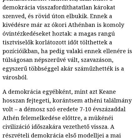
demokrácia visszafordíthatatlan károkat
szenved, és rövid úton elbukik. Ennek a
kivédésre már az ókori Athénban is komoly
óvintézkedéseket hoztak: a magas rangú
tisztviselők korlátozott időt tölthettek a
pozícióikban, ha pedig valaki ennek ellenére is
túlságosan népszerűvé vált, szavazáson,
egyszerű többséggel akár száműzhették is a
városból.
A demokrácia egyébként, mint azt Keane
hosszan fejtegeti, korántsem athéni találmány
volt – a démosz szó eredete 7-10 évszázaddal
Athén felemelkedése előttre, a mükénéi
civilizáció időszakára vezethető vissza. A
részvételi demokrácia első modelljei a mai