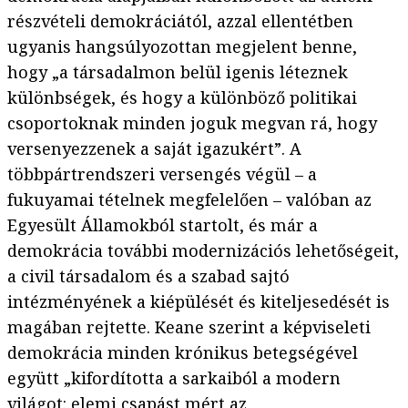
részvételi demokráciától, azzal ellentétben
ugyanis hangsúlyozottan megjelent benne,
hogy „a társadalmon belül igenis léteznek
különbségek, és hogy a különböző politikai
csoportoknak minden joguk megvan rá, hogy
versenyezzenek a saját igazukért”. A
többpártrendszeri versengés végül – a
fukuyamai tételnek megfelelően – valóban az
Egyesült Államokból startolt, és már a
demokrácia további modernizációs lehetőségeit,
a civil társadalom és a szabad sajtó
intézményének a kiépülését és kiteljesedését is
magában rejtette. Keane szerint a képviseleti
demokrácia minden krónikus betegségével
együtt „kifordította a sarkaiból a modern
világot: elemi csapást mért az