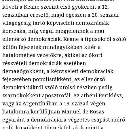
követi a Keane szerint első gyökereit a 12.
században eresztő, majd egészen a 20. századi
világégésig tartó képviseleti demokráciák
korszaka, míg végül megjelennek a mai
ellenőrző demokráciák. Keane a típusokról szóló
külön fejezetek mindegyikében kitér a
hataloméhes vezetőkre, akiket az ókori
részvételi demokráciák esetében
demagógokként, a képviseleti demokráciák
fejezetében populistákként, az ellenőrző
demokráciákról szóló utolsó részben pedig
zsarnokokként aposztrofál. Az athéni Periklész,
vagy az Argentínában a 19. század végén
hatalomra kerülő Juan Manuel de Rosas
egyaránt a demokráciára végzetes csapást mérő
politikusokként tűnnek fel, akik miatt a