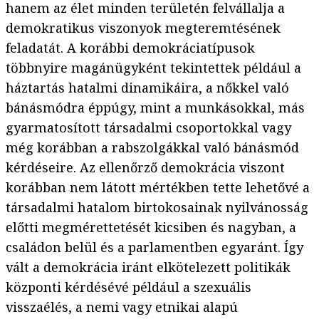
hanem az élet minden területén felvállalja a
demokratikus viszonyok megteremtésének
feladatát. A korábbi demokráciatípusok
többnyire magánügyként tekintettek például a
háztartás hatalmi dinamikáira, a nőkkel való
bánásmódra éppúgy, mint a munkásokkal, más
gyarmatosított társadalmi csoportokkal vagy
még korábban a rabszolgákkal való bánásmód
kérdéseire. Az ellenőrző demokrácia viszont
korábban nem látott mértékben tette lehetővé a
társadalmi hatalom birtokosainak nyilvánosság
előtti megmérettetését kicsiben és nagyban, a
családon belül és a parlamentben egyaránt. Így
vált a demokrácia iránt elkötelezett politikák
központi kérdésévé például a szexuális
visszaélés, a nemi vagy etnikai alapú