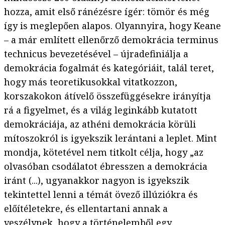
hozza, amit első ránézésre ígér: tömör és még
így is meglepően alapos. Olyannyira, hogy Keane
– a már említett ellenőrző demokrácia terminus
technicus bevezetésével – újradefiniálja a
demokrácia fogalmát és kategóriáit, talál teret,
hogy más teoretikusokkal vitatkozzon,
korszakokon átívelő összefüggésekre irányítja
rá a figyelmet, és a világ leginkább kutatott
demokráciája, az athéni demokrácia körüli
mítoszokról is igyekszik lerántani a leplet. Mint
mondja, kötetével nem titkolt célja, hogy „az
olvasóban csodálatot ébresszen a demokrácia
iránt (...), ugyanakkor nagyon is igyekszik
tekintettel lenni a témát övező illúziókra és
előítéletekre, és ellentartani annak a
veszélynek, hogy a történelemből egy