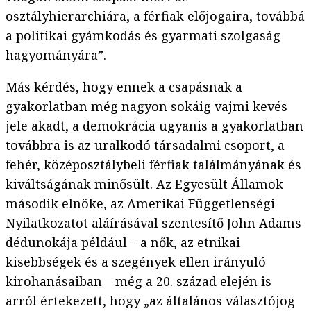
osztályhierarchiára, a férfiak előjogaira, továbbá
a politikai gyámkodás és gyarmati szolgaság
hagyományára”.
Más kérdés, hogy ennek a csapásnak a
gyakorlatban még nagyon sokáig vajmi kevés
jele akadt, a demokrácia ugyanis a gyakorlatban
továbbra is az uralkodó társadalmi csoport, a
fehér, középosztálybeli férfiak találmányának és
kiváltságának minősült. Az Egyesült Államok
második elnöke, az Amerikai Függetlenségi
Nyilatkozatot aláírásával szentesítő John Adams
dédunokája például – a nők, az etnikai
kisebbségek és a szegények ellen irányuló
kirohanásaiban – még a 20. század elején is
arról értekezett, hogy „az általános választójog