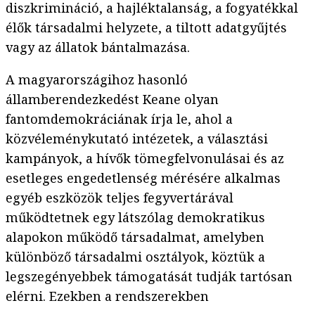
diszkrimináció, a hajléktalanság, a fogyatékkal
élők társadalmi helyzete, a tiltott adatgyűjtés
vagy az állatok bántalmazása.
A magyarországihoz hasonló
államberendezkedést Keane olyan
fantomdemokráciának írja le, ahol a
közvéleménykutató intézetek, a választási
kampányok, a hívők tömegfelvonulásai és az
esetleges engedetlenség mérésére alkalmas
egyéb eszközök teljes fegyvertárával
működtetnek egy látszólag demokratikus
alapokon működő társadalmat, amelyben
különböző társadalmi osztályok, köztük a
legszegényebbek támogatását tudják tartósan
elérni. Ezekben a rendszerekben