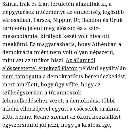
Szíria, Irak és Irán területén alakultak ki, a
népgyűlések intézménye az emberiség legősibb
városaiban, Larsza, Nippur, Ur, Babilon és Uruk
területén jelent meg először, és a szír-
mezopotámiai királyok kezét volt hivatott
megkötni. Ez magyarázhatja, hogy Athénban a
demokrácia miért nem volt olyan népszerű,
mint azt az utókor hiszi.
Az államról
előszeretettel értekező Platón
például egyáltalán
nem támogatta
a demokratikus berendezkedést,
mert amellett, hogy úgy vélte, hogy az
szükségszerűen a türannoszok
felemelkedéséhez vezet, a demokrácia többi
athéni ellenzőjével együtt a csőcselék uralmát
látta benne. Keane szerint az ókori hozzáállást
egyszersmind jól jelzi, hogy „a kratosz ige,