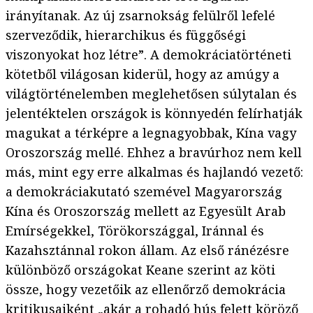
irányítanak. Az új zsarnokság felülről lefelé
szerveződik, hierarchikus és függőségi
viszonyokat hoz létre”. A demokráciatörténeti
kötetből világosan kiderül, hogy az amúgy a
világtörténelemben meglehetősen súlytalan és
jelentéktelen országok is könnyedén felírhatják
magukat a térképre a legnagyobbak, Kína vagy
Oroszország mellé. Ehhez a bravúrhoz nem kell
más, mint egy erre alkalmas és hajlandó vezető:
a demokráciakutató szemével Magyarország
Kína és Oroszország mellett az Egyesült Arab
Emírségekkel, Törökországgal, Iránnal és
Kazahsztánnal rokon állam. Az első ránézésre
különböző országokat Keane szerint az köti
össze, hogy vezetőik az ellenőrző demokrácia
kritikusaiként „akár a rohadó hús felett köröző