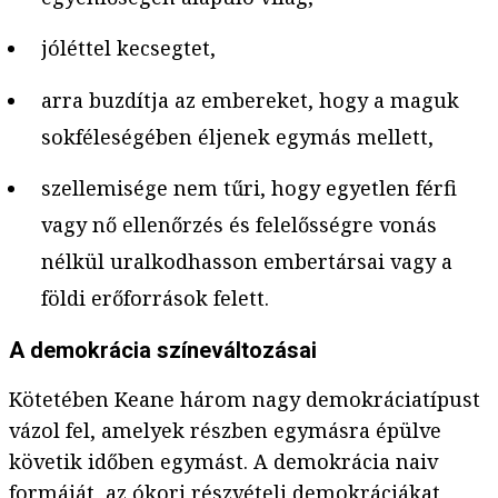
jóléttel kecsegtet,
arra buzdítja az embereket, hogy a maguk
sokféleségében éljenek egymás mellett,
szellemisége nem tűri, hogy egyetlen férfi
vagy nő ellenőrzés és felelősségre vonás
nélkül uralkodhasson embertársai vagy a
földi erőforrások felett.
A demokrácia színeváltozásai
Kötetében Keane három nagy demokráciatípust
vázol fel, amelyek részben egymásra épülve
követik időben egymást. A demokrácia naiv
formáját, az ókori részvételi demokráciákat