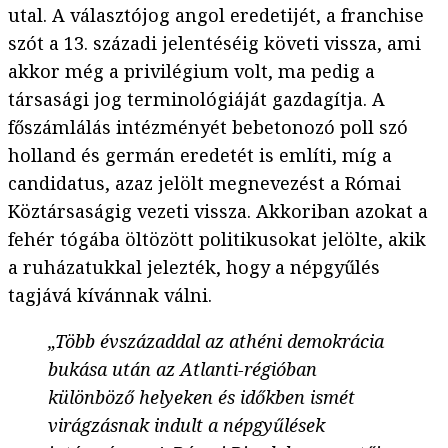
utal. A választójog angol eredetijét, a franchise
szót a 13. századi jelentéséig követi vissza, ami
akkor még a privilégium volt, ma pedig a
társasági jog terminológiáját gazdagítja. A
főszámlálás intézményét bebetonozó poll szó
holland és germán eredetét is említi, míg a
candidatus, azaz jelölt megnevezést a Római
Köztársaságig vezeti vissza. Akkoriban azokat a
fehér tógába öltözött politikusokat jelölte, akik
a ruházatukkal jelezték, hogy a népgyűlés
tagjává kívánnak válni.
„Több évszázaddal az athéni demokrácia
bukása után az Atlanti-régióban
különböző helyeken és időkben ismét
virágzásnak indult a népgyűlések