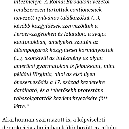
intézménye. A Római Birodalom vezetői
rendszeresen tartottak
contionesnek
nevezett nyilvános találkozókat (...),
később közgyűlések szerveződtek a
Feröer-szigeteken és Izlandon, a svájci
kantonokban, amelyeket szintén az
állampolgárok közgyűlései kormányoztak
(...), azonkívül az intézmény az olyan
amerikai gyarmatokon is felbukkant, mint
például Virginia, ahol az első ilyen
önszerveződés a 17. század kezdeteire
datálható, és a tehetősebb protestáns
rabszolgatartók kezdeményezésére jött
létre.”
Akárhonnan származott is, a képviseleti
demokrácia alapjaiban különbözött az athéni