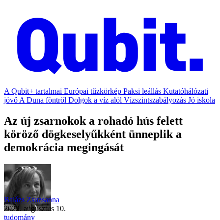
A Qubit+ tartalmai
Európai tűzkörkép
Paksi leállás
Kutatóhálózati
jövő
A Duna föntről
Dolgok a víz alól
Vízszintszabályozás
Jó iskola
Az új zsarnokok a rohadó hús felett
köröző dögkeselyűkként ünneplik a
demokrácia megingását
Balázs Zsuzsanna
2022. augusztus 10.
tudomány