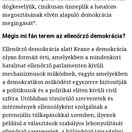
dögkeselyűk, cinikusan ünneplik a hatalom
megosztásának elvén alapuló demokrácia
megingását”.
Mégis mi fán terem az ellenőrző demokrácia?
Ellenőrző demokrácia alatt Keane a demokrácia
olyan formáit érti, amelyekben a mindenkori
hatalmat ellenőrző parlamenten kívüli
mechanizmusok működnek, vagyis amelyekben
a demokratikus működést egyszerre biztosítják
a politikusok és a politikai eliten kívüli civil
szféra. Utóbbiban tömörülő szervezetek és
intézmények ellensúlyként szolgálnak a
potenciális túlkapásokkal szemben, ilyenek
például a választások szabályos lebonyolítását
ellenőrző szervezetek, a különböző társadalmi