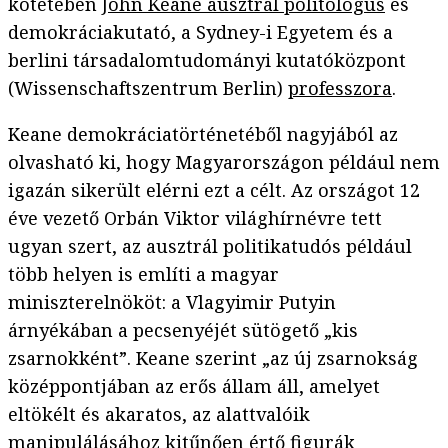
kötetében
John Keane ausztrál politológus
és
demokráciakutató, a Sydney-i Egyetem és a
berlini társadalomtudományi kutatóközpont
(Wissenschaftszentrum Berlin)
professzora
.
Keane demokráciatörténetéből nagyjából az
olvasható ki, hogy Magyarországon például nem
igazán sikerült elérni ezt a célt. Az országot 12
éve vezető Orbán Viktor világhírnévre tett
ugyan szert, az ausztrál politikatudós például
több helyen is említi a magyar
miniszterelnököt: a Vlagyimir Putyin
árnyékában a pecsenyéjét sütögető „kis
zsarnokként”. Keane szerint „az új zsarnokság
középpontjában az erős állam áll, amelyet
eltökélt és akaratos, az alattvalóik
manipulálásához kitűnően értő figurák