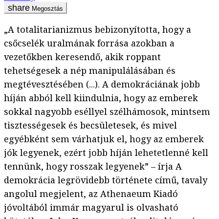
Megosztás
„A totalitarianizmus bebizonyította, hogy a
csőcselék uralmának forrása azokban a
vezetőkben keresendő, akik roppant
tehetségesek a nép manipulálásában és
megtévesztésében (...). A demokráciának jobb
híján abból kell kiindulnia, hogy az emberek
sokkal nagyobb eséllyel szélhámosok, mintsem
tisztességesek és becsületesek, és mivel
egyébként sem várhatjuk el, hogy az emberek
jók legyenek, ezért jobb híján lehetetlenné kell
tennünk, hogy rosszak legyenek” – írja A
demokrácia legrövidebb története című, tavaly
angolul megjelent, az Athenaeum Kiadó
jóvoltából immár magyarul is olvasható