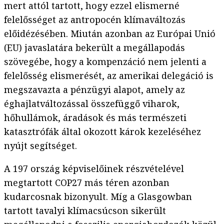
mert attól tartott, hogy ezzel elismerné
felelősséget az antropocén klímaváltozás
előidézésében. Miután azonban az Európai Unió
(EU) javaslatára bekerült a megállapodás
szövegébe, hogy a kompenzáció nem jelenti a
felelősség elismerését, az amerikai delegáció is
megszavazta a pénzügyi alapot, amely az
éghajlatváltozással összefüggő viharok,
hőhullámok, áradások és más természeti
katasztrófák által okozott károk kezeléséhez
nyújt segítséget.
A 197 ország képviselőinek részvételével
megtartott COP27 más téren azonban
kudarcosnak bizonyult. Míg a Glasgowban
tartott tavalyi klímacsúcson sikerült