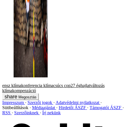
ensz
klímakonferencia
klímacsúcs
cop27
éghajlatváltozás
klímakompenzáció
Megosztás
Impresszum
Szerzői jogok
Adatvédelmi nyilatkozat
Sütibeállítások
Médiaajánlat
Hirdetői ÁSZF
Támogatói ÁSZF
RSS
Szerzőinknek
Írj nekünk