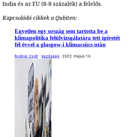
India és az EU (8-8 százalék) a felelős.
Kapcsolódó cikkek a Qubiten:
Egyetlen egy ország sem tartotta be a
klímapolitika felülvizsgálatára tett ígéretét
fél évvel a glasgow-i klímacsúcs után
Bodnár Zsolt
gazdaság
2022. május 16.