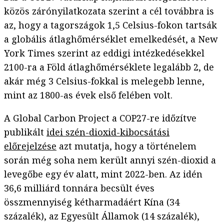
közös zárónyilatkozata szerint a cél továbbra is
az, hogy a tagországok 1,5 Celsius-fokon tartsák
a globális átlaghőmérséklet emelkedését, a New
York Times szerint az eddigi intézkedésekkel
2100-ra a Föld átlaghőmérséklete legalább 2, de
akár még 3 Celsius-fokkal is melegebb lenne,
mint az 1800-as évek első felében volt.
A Global Carbon Project a COP27-re időzítve
publikált
idei szén-dioxid-kibocsátási
előrejelzése
azt mutatja, hogy a történelem
során még soha nem került annyi szén-dioxid a
levegőbe egy év alatt, mint 2022-ben. Az idén
36,6 milliárd tonnára becsült éves
összmennyiség kétharmadáért Kína (34
százalék), az Egyesült Államok (14 százalék),