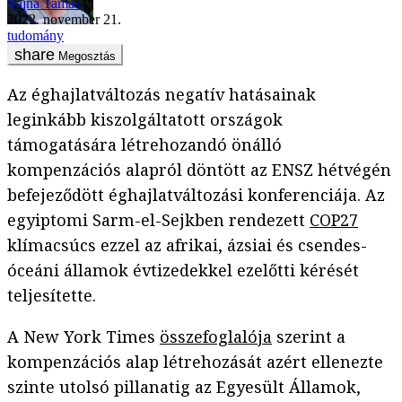
Vajna Tamás
2022. november 21.
tudomány
Megosztás
Az éghajlatváltozás negatív hatásainak
leginkább kiszolgáltatott országok
támogatására létrehozandó önálló
kompenzációs alapról döntött az ENSZ hétvégén
befejeződött éghajlatváltozási konferenciája. Az
egyiptomi Sarm-el-Sejkben rendezett
COP27
klímacsúcs ezzel az afrikai, ázsiai és csendes-
óceáni államok évtizedekkel ezelőtti kérését
teljesítette.
A New York Times
összefoglalója
szerint a
kompenzációs alap létrehozását azért ellenezte
szinte utolsó pillanatig az Egyesült Államok,