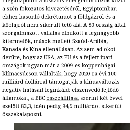
megállapodni a fosszilis energiahordozók közül
a szén fokozatos kivezetéséről, Egyiptomban
ehhez hasonló dekrétumot a földgázról és a
kőolajról nem sikerült tető alá. A 80 ország által
szorgalmazott vállalás elbukott a legnagyobb
kitermelők, mások mellett Szaúd-Arábia,
Kanada és Kína ellenállásán. Az sem ad okot
derűre, hogy az USA, az EU és a fejlett ipari
országok ugyan már a 2009-es koppenhágai
klímacsúcson vállalták, hogy 2020-ra évi 100
milliárd dollárral támogatják a klímaváltozás
negatív hatásait leginkább elszenvedő fejlődő
államokat, a BBC
összeállítása
szerint két évvel
ezelőtt 83,3, idén pedig 94,5 milliárdot sikerült
összekalapozni.