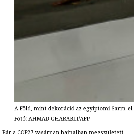
A Föld, mint dekoráció az egyiptomi Sarm-el
Fotó
:
AHMAD GHARABLI/AFP
Bár a COP27 vasárnap hajnalban megszületett