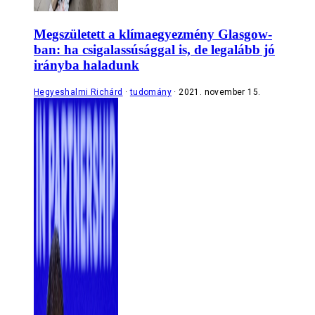
Megszületett a klímaegyezmény Glasgow-
ban: ha csigalassúsággal is, de legalább jó
irányba haladunk
Hegyeshalmi Richárd
tudomány
2021. november 15.