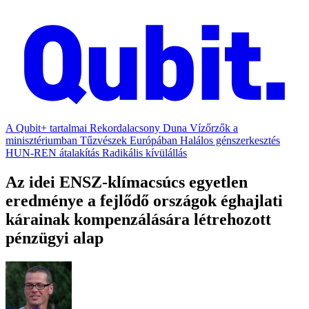
A Qubit+ tartalmai
Rekordalacsony Duna
Vízőrzők a
minisztériumban
Tűzvészek Európában
Halálos génszerkesztés
HUN-REN átalakítás
Radikális kívülállás
Az idei ENSZ-klímacsúcs egyetlen
eredménye a fejlődő országok éghajlati
kárainak kompenzálására létrehozott
pénzügyi alap