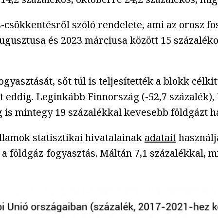
csökkentésről szóló rendelete, ami az orosz fo
augusztusa és 2023 márciusa között 15 százaléko
yasztását, sőt túl is teljesítették a blokk célk
 eddig. Leginkább Finnország (-52,7 százalék), L
 is mintegy 19 százalékkal kevesebb földgázt h
llamok statisztikai hivatalainak
adatait
használj
 a földgáz-fogyasztás. Máltán 7,1 százalékkal, 