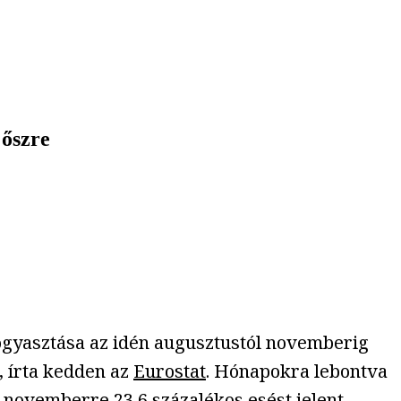
 őszre
fogyasztása az idén augusztustól novemberig
, írta kedden az
Eurostat
. Hónapokra lebontva
 novemberre 23,6 százalékos esést jelent.