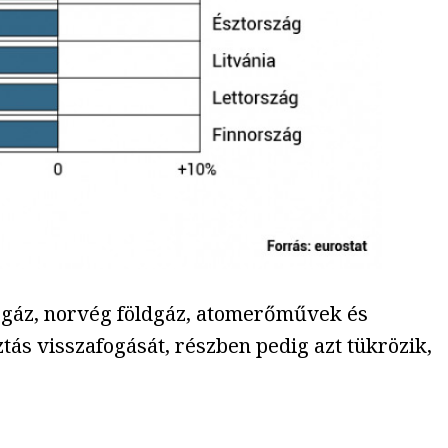
t gáz, norvég földgáz, atomerőművek és
tás visszafogását, részben pedig azt tükrözik,