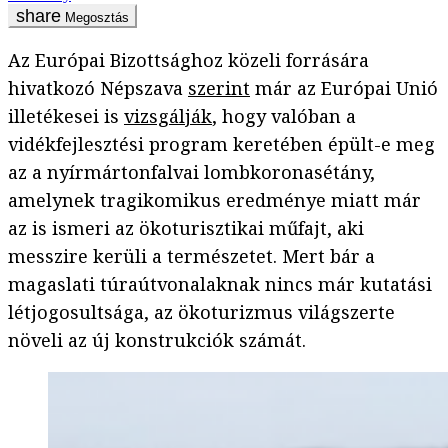
Megosztás
Az Európai Bizottsághoz közeli forrására
hivatkozó Népszava
szerint
már az Európai Unió
illetékesei is
vizsgálják
, hogy valóban a
vidékfejlesztési program keretében épült-e meg
az a nyírmártonfalvai lombkoronasétány,
amelynek tragikomikus eredménye miatt már
az is ismeri az ökoturisztikai műfajt, aki
messzire kerüli a természetet. Mert bár a
magaslati túraútvonalaknak nincs már kutatási
létjogosultsága, az ökoturizmus világszerte
növeli az új konstrukciók számát.