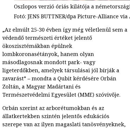
Oszlopos verzió óriás kilátója a németország
Fotó
:
JENS BUTTNER/dpa Picture-Alliance via
„Az elmúlt 25-30 évben így még véletlenül sem a
védendő természeti értéket jelentő
ökoszisztémákban épülnek
lombkoronasétányok, hanem olyan
másodlagosnak mondott park- vagy
ligeterdőkben, amelyek társulásai jól bírják a
zavarást”
–
mondta a Qubit kérdésére Orbán
Zoltán, a Magyar Madártani és
Természetvédelmi Egyesület (MME) szóvivője.
Orbán szerint az arborétumokban és az
állatkertekben szintén jelentős edukációs
szerepe van az ilyen magaslati tanösvényeknek,