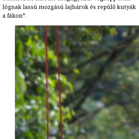
lógnak lassú mozgású lajhárok és repülő kutyák
a fákon”.