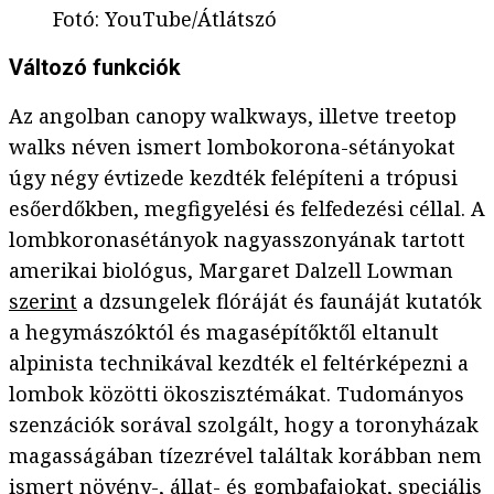
Fotó
:
YouTube/Átlátszó
Változó funkciók
Az angolban canopy walkways, illetve treetop
walks néven ismert lombokorona-sétányokat
úgy négy évtizede kezdték felépíteni a trópusi
esőerdőkben, megfigyelési és felfedezési céllal. A
lombkoronasétányok nagyasszonyának tartott
amerikai biológus, Margaret Dalzell Lowman
szerint
a dzsungelek flóráját és faunáját kutatók
a hegymászóktól és magasépítőktől eltanult
alpinista technikával kezdték el feltérképezni a
lombok közötti ökoszisztémákat. Tudományos
szenzációk sorával szolgált, hogy a toronyházak
magasságában tízezrével találtak korábban nem
ismert növény-, állat- és gombafajokat, speciális