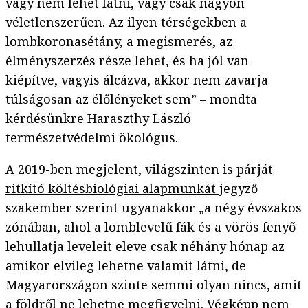
vagy nem lehet látni, vagy csak nagyon
véletlenszerűen. Az ilyen térségekben a
lombkoronasétány, a megismerés, az
élményszerzés része lehet, és ha jól van
kiépítve, vagyis álcázva, akkor nem zavarja
túlságosan az élőlényeket sem” – mondta
kérdésünkre Haraszthy László
természetvédelmi ökológus.
A 2019-ben megjelent,
világszinten is párját
ritkító költésbiológiai alapmunkát
jegyző
szakember szerint ugyanakkor „a négy évszakos
zónában, ahol a lomblevelű fák és a vörös fenyő
lehullatja leveleit eleve csak néhány hónap az
amikor elvileg lehetne valamit látni, de
Magyarországon szinte semmi olyan nincs, amit
a földről ne lehetne megfigyelni. Végképp nem