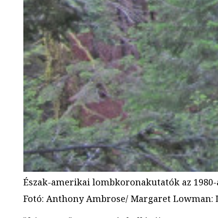
Észak-amerikai lombkoronakutatók az 1980-a
Fotó
:
Anthony Ambrose/ Margaret Lowman: Li