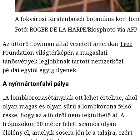
A fokvárosi Kirstenbosch botanikus kert lo
Fotó
:
ROGER DE LA HARPE/Biosphoto via AFP
Az úttörő Lowman által vezetett amerikai
Tree
Foundation
világtérképén a magaslati
tanösvények legjobbnak tartott nemzetközi
példái egytől egyig ilyenek.
A nyírmártonfalvi pálya
„A lombkoronasétánynak ott lehet értelme, ahol
olyan magas és olyan sűrű a lombkorona felső
része, hogy az a földről nem tekinthető át. A
trópusokon 30 méter felett számos olyan
élőlény él, amelyik sosem jön le a talajra, ezért