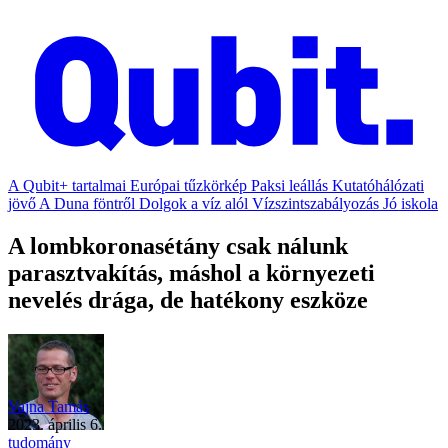
A Qubit+ tartalmai
Európai tűzkörkép
Paksi leállás
Kutatóhálózati
jövő
A Duna föntről
Dolgok a víz alól
Vízszintszabályozás
Jó iskola
A lombkoronasétány csak nálunk
parasztvakítás, máshol a környezeti
nevelés drága, de hatékony eszköze
Vajna Tamás
2023. április 6.
tudomány