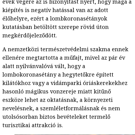
évek végére az is bizonyítást nyert, hogy maga a
kiépítés is negatív hatással van az adott
élőhelyre, ezért a lombkoronasétányok
kutatásban betöltött szerepe rövid úton
megkérdőjeleződött.
A nemzetközi természetvédelmi szakma ennek
ellenére megtartotta a műfajt, mivel az pár év
alatt nyilvánvalóvá vált, hogy a
lombokoronasétány a hegytetőkre épített
kilátókhoz vagy a vidámparki óriáskerekekhez
hasonló mágikus vonzereje miatt kitűnő
eszköze lehet az oktatásnak, a környezeti
nevelésnek, a szemléletformálásnak és nem
utolsósorban biztos bevételeket termelő
turisztikai attrakció is.