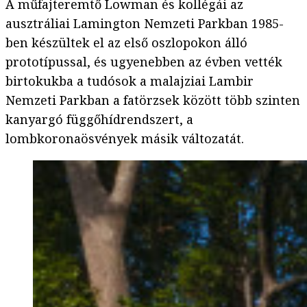
A műfajteremtő Lowman és kollégái az
ausztráliai Lamington Nemzeti Parkban 1985-
ben készültek el az első oszlopokon álló
prototípussal, és ugyenebben az évben vették
birtokukba a tudósok a malajziai Lambir
Nemzeti Parkban a fatörzsek között több szinten
kanyargó függőhídrendszert, a
lombkoronaösvények másik változatát.