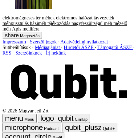
elektromágneses tér
méhek
elektromos hálózat
távvezeték
méhpusztulás
háziméh
tájékozódás
nagyfeszültségű
méh
mézelő
méh
Apis mellifera
Megosztás
Impresszum
Szerzői jogok
Adatvédelmi nyilatkozat
Sütibeállítások
Médiaajánlat
Hirdetői ÁSZF
Támogatói ÁSZF
RSS
Szerzőinknek
Írj nekünk
©
2026
Magyar Jeti Zrt.
Menü
Címlap
Podcast
Qubit+
Profil