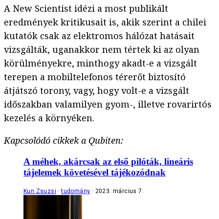
A New Scientist idézi a most publikált
eredmények kritikusait is, akik szerint a chilei
kutatók csak az elektromos hálózat hatásait
vizsgálták, uganakkor nem tértek ki az olyan
körülményekre, minthogy akadt-e a vizsgált
terepen a mobiltelefonos térerőt biztosító
átjátszó torony, vagy, hogy volt-e a vizsgált
időszakban valamilyen gyom-, illetve rovarirtós
kezelés a környéken.
Kapcsolódó cikkek a Qubiten:
A méhek, akárcsak az első pilóták, lineáris
tájelemek követésével tájékozódnak
Kun Zsuzsi
tudomány
2023. március 7.