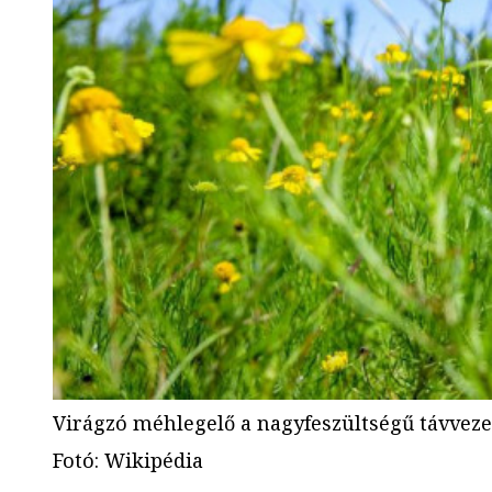
Virágzó méhlegelő a nagyfeszültségű távvez
Fotó
:
Wikipédia