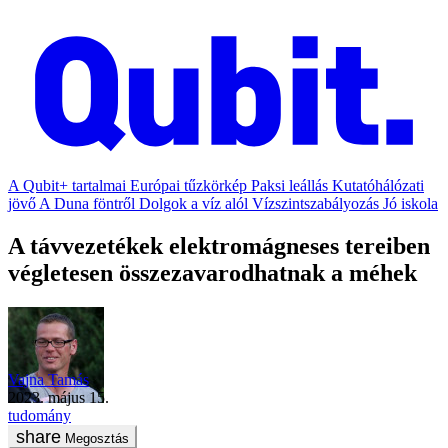
A Qubit+ tartalmai
Európai tűzkörkép
Paksi leállás
Kutatóhálózati
jövő
A Duna föntről
Dolgok a víz alól
Vízszintszabályozás
Jó iskola
A távvezetékek elektromágneses tereiben
végletesen összezavarodhatnak a méhek
Vajna Tamás
2023. május 15.
tudomány
Megosztás