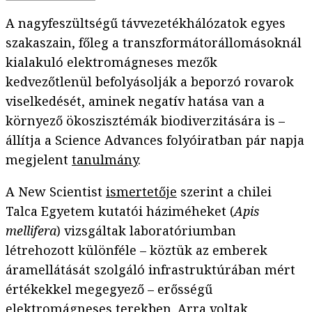
A nagyfeszültségű távvezetékhálózatok egyes
szakaszain, főleg a transzformátorállomásoknál
kialakuló elektromágneses mezők
kedvezőtlenül befolyásolják a beporzó rovarok
viselkedését, aminek negatív hatása van a
környező ökoszisztémák biodiverzitására is –
állítja a Science Advances folyóiratban pár napja
megjelent
tanulmány
.
A New Scientist
ismertetője
szerint a chilei
Talca Egyetem kutatói háziméheket (
Apis
mellifera
) vizsgáltak laboratóriumban
létrehozott különféle – köztük az emberek
áramellátását szolgáló infrastruktúrában mért
értékekkel megegyező – erősségű
elektromágneses terekben. Arra voltak