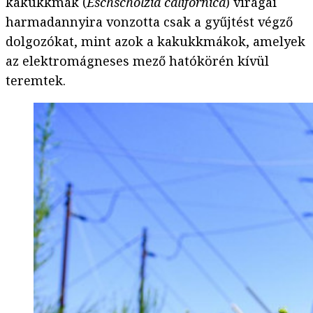
kakukkmák (
Eschscholzia californica
) virágai
harmadannyira vonzotta csak a gyűjtést végző
dolgozókat, mint azok a kakukkmákok, amelyek
az elektromágneses mező hatókörén kívül
teremtek.