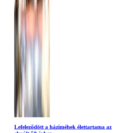
Lefeleződött a háziméhek élettartama az