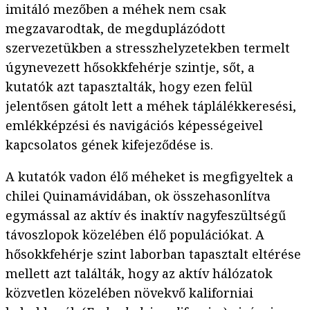
imitáló mezőben a méhek nem csak
megzavarodtak, de megduplázódott
szervezetükben a stresszhelyzetekben termelt
úgynevezett hősokkfehérje szintje, sőt, a
kutatók azt tapasztalták, hogy ezen felül
jelentősen gátolt lett a méhek táplálékkeresési,
emlékképzési és navigációs képességeivel
kapcsolatos gének kifejeződése is.
A kutatók vadon élő méheket is megfigyeltek a
chilei Quinamávidában, ok összehasonlítva
egymással az aktív és inaktív nagyfeszültségű
távoszlopok közelében élő populációkat. A
hősokkfehérje szint laborban tapasztalt eltérése
mellett azt találták, hogy az aktív hálózatok
közvetlen közelében növekvő kaliforniai