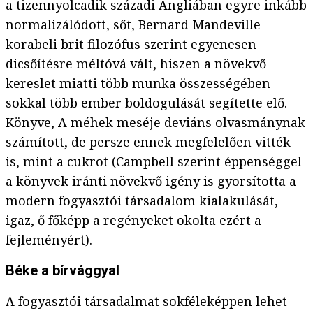
a tizennyolcadik századi Angliában egyre inkább
normalizálódott, sőt, Bernard Mandeville
korabeli brit filozófus
szerint
egyenesen
dicsőítésre méltóvá vált, hiszen a növekvő
kereslet miatti több munka összességében
sokkal több ember boldogulását segítette elő.
Könyve, A méhek meséje deviáns olvasmánynak
számított, de persze ennek megfelelően vitték
is, mint a cukrot (Campbell szerint éppenséggel
a könyvek iránti növekvő igény is gyorsította a
modern fogyasztói társadalom kialakulását,
igaz, ő főképp a regényeket okolta ezért a
fejleményért).
Béke a bírvággyal
A fogyasztói társadalmat sokféleképpen lehet