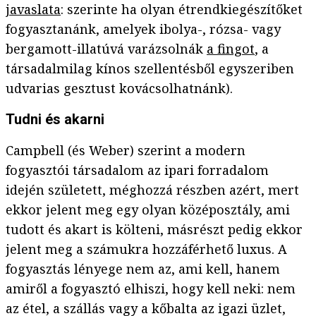
javaslata
: szerinte ha olyan étrendkiegészítőket
fogyasztanánk, amelyek ibolya-, rózsa- vagy
bergamott-illatúvá varázsolnák
a fingot
, a
társadalmilag kínos szellentésből egyszeriben
udvarias gesztust kovácsolhatnánk).
Tudni és akarni
Campbell (és Weber) szerint a modern
fogyasztói társadalom az ipari forradalom
idején született, méghozzá részben azért, mert
ekkor jelent meg egy olyan középosztály, ami
tudott és akart is költeni, másrészt pedig ekkor
jelent meg a számukra hozzáférhető luxus. A
fogyasztás lényege nem az, ami kell, hanem
amiről a fogyasztó elhiszi, hogy kell neki: nem
az étel, a szállás vagy a kőbalta az igazi üzlet,