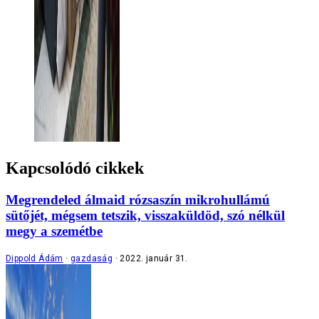
Kapcsolódó cikkek
Megrendeled álmaid rózsaszín mikrohullámú
sütőjét, mégsem tetszik, visszaküldöd, szó nélkül
megy a szemétbe
Dippold Ádám
gazdaság
2022. január 31.