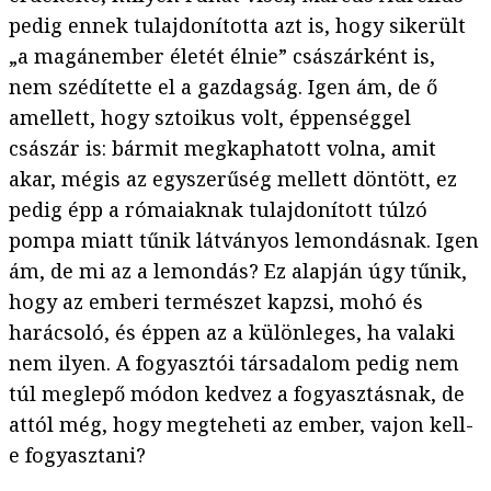
pedig ennek tulajdonította azt is, hogy sikerült
„a magánember életét élnie” császárként is,
nem szédítette el a gazdagság. Igen ám, de ő
amellett, hogy sztoikus volt, éppenséggel
császár is: bármit megkaphatott volna, amit
akar, mégis az egyszerűség mellett döntött, ez
pedig épp a rómaiaknak tulajdonított túlzó
pompa miatt tűnik látványos lemondásnak. Igen
ám, de mi az a lemondás? Ez alapján úgy tűnik,
hogy az emberi természet kapzsi, mohó és
harácsoló, és éppen az a különleges, ha valaki
nem ilyen. A fogyasztói társadalom pedig nem
túl meglepő módon kedvez a fogyasztásnak, de
attól még, hogy megteheti az ember, vajon kell-
e fogyasztani?