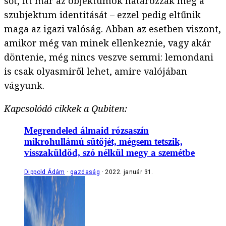
sőt, itt már az objektumok határozzák meg a
szubjektum identitását – ezzel pedig eltűnik
maga az igazi valóság. Abban az esetben viszont,
amikor még van minek ellenkeznie, vagy akár
döntenie, még nincs veszve semmi: lemondani
is csak olyasmiről lehet, amire valójában
vágyunk.
Kapcsolódó cikkek a Qubiten:
Megrendeled álmaid rózsaszín
mikrohullámú sütőjét, mégsem tetszik,
visszaküldöd, szó nélkül megy a szemétbe
Dippold Ádám
gazdaság
2022. január 31.