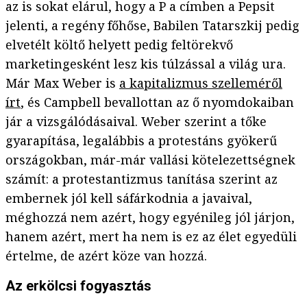
az is sokat elárul, hogy a P a címben a Pepsit
jelenti, a regény főhőse, Babilen Tatarszkij pedig
elvetélt költő helyett pedig feltörekvő
marketingesként lesz kis túlzással a világ ura.
Már Max Weber is
a kapitalizmus szelleméről
írt
, és Campbell bevallottan az ő nyomdokaiban
jár a vizsgálódásaival. Weber szerint a tőke
gyarapítása, legalábbis a protestáns gyökerű
országokban, már-már vallási kötelezettségnek
számít: a protestantizmus tanítása szerint az
embernek jól kell sáfárkodnia a javaival,
méghozzá nem azért, hogy egyénileg jól járjon,
hanem azért, mert ha nem is ez az élet egyedüli
értelme, de azért köze van hozzá.
Az erkölcsi fogyasztás