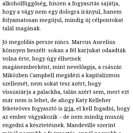
alkoholfüggőség, hiszen a fogyasztás sajátja,
hogy a vágy nem egy dologra irányul, hanem
folyamatosan megújul, mindig új célpontokat
talál magának.
Jó megoldás persze nincs. Marcus Aurelius
könnyen beszélt: sokan a fél karjukat odaadták
volna érte, hogy úgy élhetnek
magánemberként, mint nevelőapja, a császár.
Miközben Campbell megidézi a kapitalizmus
szellemét, nem sokat tesz azért, hogy
visszazárja a palackba, talán azért sem, mert ezt
már nem is lehet, de ahogy Katy Kelleher
feketeöves fogyasztó is
írja
, el kell fogadni, hogy
az ember vágyakozik – de nem mindig muszáj
engedni a késztetésnek. Mandeville szerint