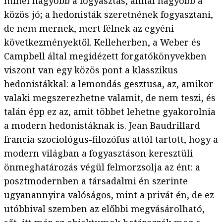
minél nagyobb a fogyasztás, annál nagyobb a
közös jó; a hedonisták szeretnének fogyasztani,
de nem mernek, mert félnek az egyéni
következményektől. Kelleherben, a Weber és
Campbell által megidézett forgatókönyvekben
viszont van egy közös pont a klasszikus
hedonistákkal: a lemondás gesztusa, az, amikor
valaki megszerezhetne valamit, de nem teszi, és
talán épp ez az, amit többet lehetne gyakorolnia
a modern hedonistáknak is. Jean Baudrillard
francia szociológus-filozófus attól tartott, hogy a
modern világban a fogyasztáson keresztüli
önmeghatározás végül felmorzsolja az ént: a
posztmodernben a társadalmi én szerinte
ugyanannyira valóságos, mint a privát én, de ez
utóbbival szemben az előbbi megvásárolható,