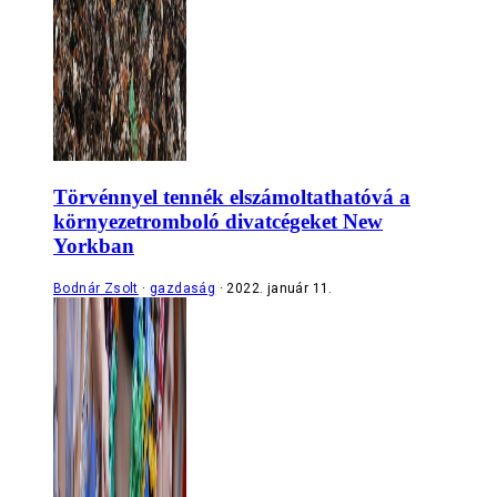
Törvénnyel tennék elszámoltathatóvá a
környezetromboló divatcégeket New
Yorkban
Bodnár Zsolt
gazdaság
2022. január 11.