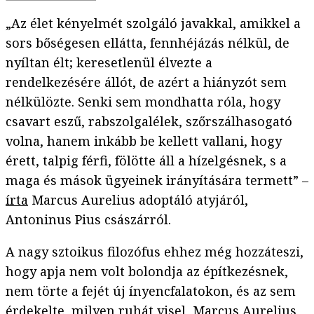
„Az élet kényelmét szolgáló javakkal, amikkel a
sors bőségesen ellátta, fennhéjázás nélkül, de
nyíltan élt; keresetlenül élvezte a
rendelkezésére állót, de azért a hiányzót sem
nélkülözte. Senki sem mondhatta róla, hogy
csavart eszű, rabszolgalélek, szőrszálhasogató
volna, hanem inkább be kellett vallani, hogy
érett, talpig férfi, fölötte áll a hízelgésnek, s a
maga és mások ügyeinek irányítására termett” –
írta
Marcus Aurelius adoptáló atyjáról,
Antoninus Pius császárról.
A nagy sztoikus filozófus ehhez még hozzáteszi,
hogy apja nem volt bolondja az építkezésnek,
nem törte a fejét új ínyencfalatokon, és az sem
érdekelte, milyen ruhát visel, Marcus Aurelius