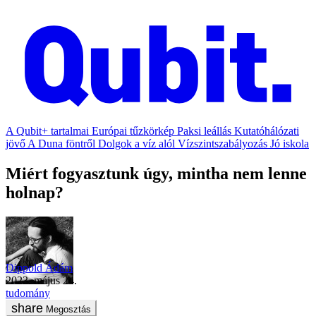
A Qubit+ tartalmai
Európai tűzkörkép
Paksi leállás
Kutatóhálózati
jövő
A Duna föntről
Dolgok a víz alól
Vízszintszabályozás
Jó iskola
Miért fogyasztunk úgy, mintha nem lenne
holnap?
Dippold Ádám
2023. május 24.
tudomány
Megosztás