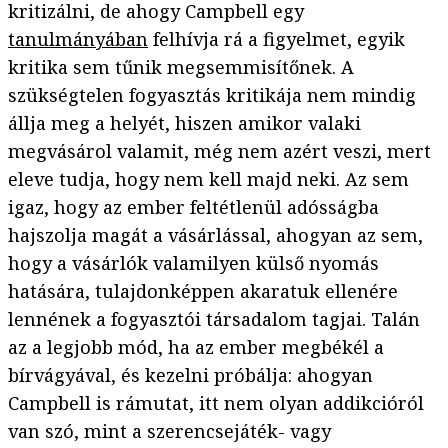
kritizálni, de ahogy Campbell egy
tanulmányában
felhívja rá a figyelmet, egyik
kritika sem tűnik megsemmisítőnek. A
szükségtelen fogyasztás kritikája nem mindig
állja meg a helyét, hiszen amikor valaki
megvásárol valamit, még nem azért veszi, mert
eleve tudja, hogy nem kell majd neki. Az sem
igaz, hogy az ember feltétlenül adósságba
hajszolja magát a vásárlással, ahogyan az sem,
hogy a vásárlók valamilyen külső nyomás
hatására, tulajdonképpen akaratuk ellenére
lennének a fogyasztói társadalom tagjai. Talán
az a legjobb mód, ha az ember megbékél a
bírvágyával, és kezelni próbálja: ahogyan
Campbell is rámutat, itt nem olyan addikcióról
van szó, mint a szerencsejáték- vagy