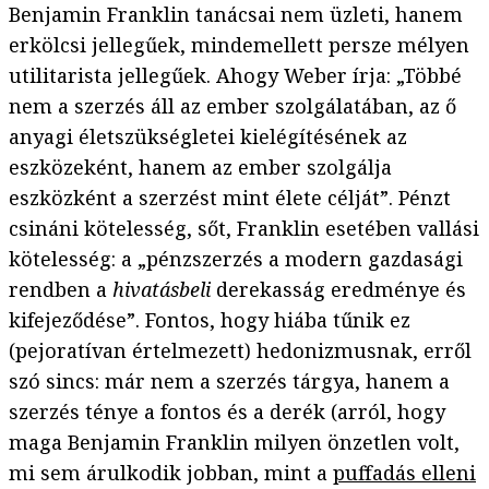
Benjamin Franklin tanácsai nem üzleti, hanem
erkölcsi jellegűek, mindemellett persze mélyen
utilitarista jellegűek. Ahogy Weber írja: „Többé
nem a szerzés áll az ember szolgálatában, az ő
anyagi életszükségletei kielégítésének az
eszközeként, hanem az ember szolgálja
eszközként a szerzést mint élete célját”. Pénzt
csináni kötelesség, sőt, Franklin esetében vallási
kötelesség: a „pénzszerzés a modern gazdasági
rendben a
hivatásbeli
derekasság eredménye és
kifejeződése”. Fontos, hogy hiába tűnik ez
(pejoratívan értelmezett) hedonizmusnak, erről
szó sincs: már nem a szerzés tárgya, hanem a
szerzés ténye a fontos és a derék (arról, hogy
maga Benjamin Franklin milyen önzetlen volt,
mi sem árulkodik jobban, mint a
puffadás elleni