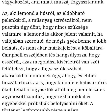
vágyakozást, ami miatt muszáj fogyasztanunk.
Az, aki lemond a húsról, az eldobható
pelenkáról, a műanyag szívószálról, nem
pusztán úgy dönt, hogy nincs szüksége
valamire: a lemondás akkor jelent valamit, ha
valójában szeretné, de mégis győz benne a jobb
belátás, és nem akar márkajelzést a kőbaltára.
Campbell esszéjében (és hangsúlyozza, hogy
esszéről, azaz megoldási kísérletről van szó)
feltételezi, hogy a fogyasztók szabad
akaratukból döntenek úgy, ahogy, és ehhez
hozzátartozik az is, hogy különféle hatások érik
őket, tehát a fogyasztók attól még nem lesznek
agymosott zombik, hogy reklámokkal és
egyebekkel próbálják befolyásolni őket. A
történet legfontosabb része a vágy