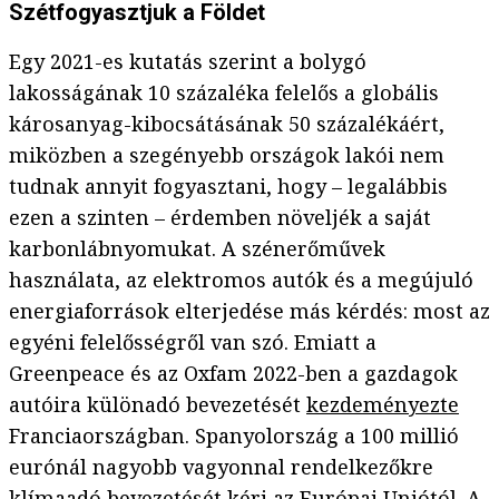
Szétfogyasztjuk a Földet
Egy 2021-es kutatás szerint a bolygó
lakosságának 10 százaléka felelős a globális
károsanyag-kibocsátásának 50 százalékáért,
miközben a szegényebb országok lakói nem
tudnak annyit fogyasztani, hogy – legalábbis
ezen a szinten – érdemben növeljék a saját
karbonlábnyomukat. A szénerőművek
használata, az elektromos autók és a megújuló
energiaforrások elterjedése más kérdés: most az
egyéni felelősségről van szó. Emiatt a
Greenpeace és az Oxfam 2022-ben a gazdagok
autóira különadó bevezetését
kezdeményezte
Franciaországban. Spanyolország a 100 millió
eurónál nagyobb vagyonnal rendelkezőkre
klímaadó
bevezetését kéri
az Európai Uniótól. A