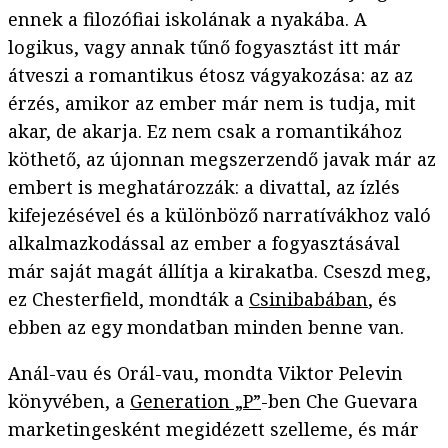
ennek a filozófiai iskolának a nyakába. A
logikus, vagy annak tűnő fogyasztást itt már
átveszi a romantikus étosz vágyakozása: az az
érzés, amikor az ember már nem is tudja, mit
akar, de akarja. Ez nem csak a romantikához
köthető, az újonnan megszerzendő javak már az
embert is meghatározzák: a divattal, az ízlés
kifejezésével és a különböző narratívákhoz való
alkalmazkodással az ember a fogyasztásával
már saját magát állítja a kirakatba. Cseszd meg,
ez Chesterfield, mondták a
Csinibabában
, és
ebben az egy mondatban minden benne van.
Anál-vau és Orál-vau, mondta Viktor Pelevin
könyvében, a
Generation „P”
-ben Che Guevara
marketingesként megidézett szelleme, és már