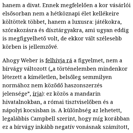
hanem a divat. Ennek megfelelően a kor vásárlói
elsősorban nem a hétköznapi élet kellékeire
költöttek többet, hanem a luxusra: játékokra,
szórakozásra és dísztárgyakra, ami ugyan eddig
is megfigyelhető volt, de ekkor vált szélesebb
körben is jellemzővé.
Ahogy Weber is
felhívja rá
a figyelmet, nem a
bírvágy változott („a történelemben mindenkor
létezett a kíméletlen, belsőleg semmilyen
normához nem köződő haszonszerzés
jelensége”,
írja
): ez közös a mandarin
hivatalnokban, a római tisztviselőben és a
nápolyi kocsisban is. A különbség az lehetett,
legalábbis Campbell szerint, hogy míg korábban
ez a bírvágy inkább negatív vonásnak számított,