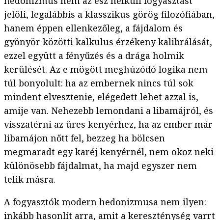
hedonizmus nem az ész nélküli fogyasztást
jelöli, legalábbis a klasszikus görög filozófiában,
hanem éppen ellenkezőleg, a fájdalom és
gyönyör közötti kalkulus érzékeny kalibrálását,
ezzel együtt a fényűzés és a drága holmik
kerülését. Az e mögött meghúzódó logika nem
túl bonyolult: ha az embernek nincs túl sok
mindent elvesztenie, elégedett lehet azzal is,
amije van. Nehezebb lemondani a libamájról, és
visszatérni az üres kenyérhez, ha az ember már
libamájon nőtt fel, bezzeg ha bölcsen
megmaradt egy karéj kenyérnél, nem okoz neki
különösebb fájdalmat, ha majd egyszer nem
telik másra.
A fogyasztók modern hedonizmusa nem ilyen:
inkább hasonlít arra, amit a kereszténység varrt