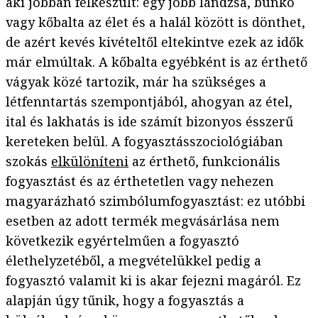
aki jobban felkészült: egy jobb lándzsa, bunkó
vagy kőbalta az élet és a halál között is dönthet,
de azért kevés kivételtől eltekintve ezek az idők
már elmúltak. A kőbalta egyébként is az érthető
vágyak közé tartozik, már ha szükséges a
létfenntartás szempontjából, ahogyan az étel,
ital és lakhatás is ide számít bizonyos ésszerű
kereteken belül. A fogyasztásszociológiában
szokás
elkülöníteni
az érthető, funkcionális
fogyasztást és az érthetetlen vagy nehezen
magyarázható szimbólumfogyasztást: ez utóbbi
esetben az adott termék megvásárlása nem
következik egyértelműen a fogyasztó
élethelyzetéből, a megvételükkel pedig a
fogyasztó valamit ki is akar fejezni magáról. Ez
alapján úgy tűnik, hogy a fogyasztás a