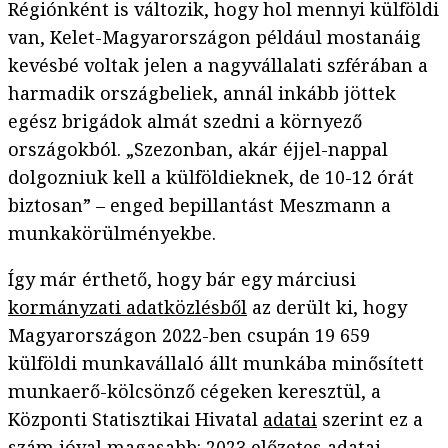
Régiónként is változik, hogy hol mennyi külföldi
van, Kelet-Magyarországon például mostanáig
kevésbé voltak jelen a nagyvállalati szférában a
harmadik országbeliek, annál inkább jöttek
egész brigádok almát szedni a környező
országokból. „Szezonban, akár éjjel-nappal
dolgozniuk kell a külföldieknek, de 10-12 órát
biztosan” – enged bepillantást Meszmann a
munkakörülményekbe.
Így már érthető, hogy bár egy márciusi
kormányzati adatközlésből
az derült ki, hogy
Magyarországon 2022-ben csupán 19 659
külföldi munkavállaló állt munkába minősített
munkaerő-kölcsönző cégeken keresztül, a
Központi Statisztikai Hivatal
adatai
szerint ez a
szám jóval magasabb: 2023 előzetes adatai