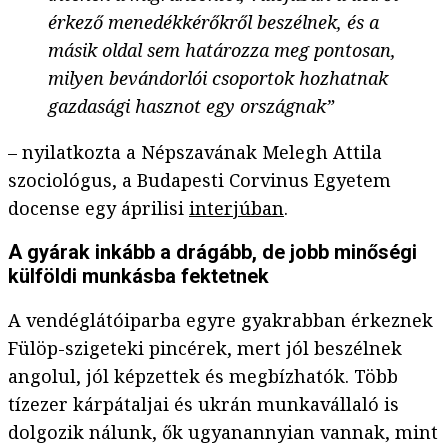
érkező menedékkérőkről beszélnek, és a
másik oldal sem határozza meg pontosan,
milyen bevándorlói csoportok hozhatnak
gazdasági hasznot egy országnak”
– nyilatkozta a Népszavának Melegh Attila
szociológus, a Budapesti Corvinus Egyetem
docense egy áprilisi
interjúban
.
A gyárak inkább a drágább, de jobb minőségi
külföldi munkásba fektetnek
A vendéglátóiparba egyre gyakrabban érkeznek
Fülöp-szigeteki pincérek, mert jól beszélnek
angolul, jól képzettek és megbízhatók. Több
tízezer kárpátaljai és ukrán munkavállaló is
dolgozik nálunk, ők ugyanannyian vannak, mint