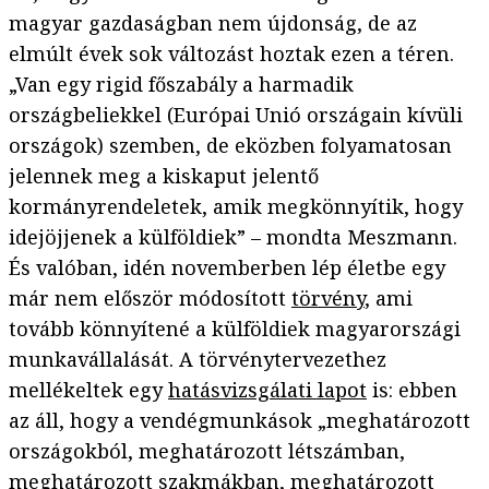
magyar gazdaságban nem újdonság, de az
elmúlt évek sok változást hoztak ezen a téren.
„Van egy rigid főszabály a harmadik
országbeliekkel (Európai Unió országain kívüli
országok) szemben, de eközben folyamatosan
jelennek meg a kiskaput jelentő
kormányrendeletek, amik megkönnyítik, hogy
idejöjjenek a külföldiek” – mondta Meszmann.
És valóban, idén novemberben lép életbe egy
már nem először módosított
törvény
, ami
tovább könnyítené a külföldiek magyarországi
munkavállalását. A törvénytervezethez
mellékeltek egy
hatásvizsgálati lapot
is: ebben
az áll, hogy a vendégmunkások „meghatározott
országokból, meghatározott létszámban,
meghatározott szakmákban, meghatározott