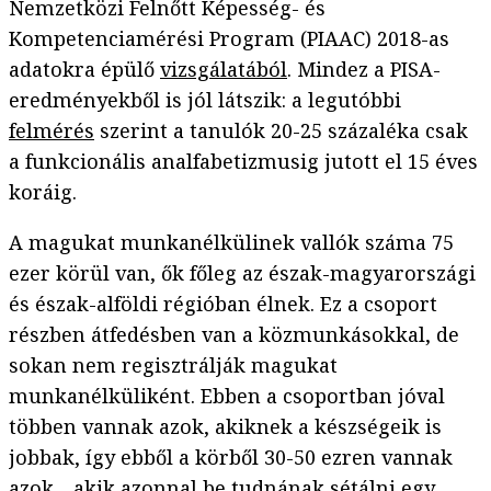
Nemzetközi Felnőtt Képesség- és
Kompetenciamérési Program (PIAAC) 2018-as
adatokra épülő
vizsgálatából
. Mindez a PISA-
eredményekből is jól látszik: a legutóbbi
felmérés
szerint a tanulók 20-25 százaléka csak
a funkcionális analfabetizmusig jutott el 15 éves
koráig.
A magukat munkanélkülinek vallók száma 75
ezer körül van, ők főleg az észak-magyarországi
és észak-alföldi régióban élnek. Ez a csoport
részben átfedésben van a közmunkásokkal, de
sokan nem regisztrálják magukat
munkanélküliként. Ebben a csoportban jóval
többen vannak azok, akiknek a készségeik is
jobbak, így ebből a körből 30-50 ezren vannak
azok, „akik azonnal be tudnának sétálni egy