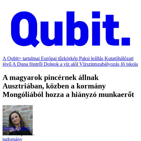
A Qubit+ tartalmai
Európai tűzkörkép
Paksi leállás
Kutatóhálózati
jövő
A Duna föntről
Dolgok a víz alól
Vízszintszabályozás
Jó iskola
A magyarok pincérnek állnak
Ausztriában, közben a kormány
Mongóliából hozza a hiányzó munkaerőt
Kende Ágnes
2023. május 31.
tudomány