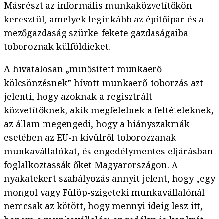
Másrészt az informális munkaközvetítőkön
keresztül, amelyek leginkább az építőipar és a
mezőgazdaság szürke-fekete gazdaságaiba
toboroznak külföldieket.
A hivatalosan „minősített munkaerő-
kölcsönzésnek” hívott munkaerő-toborzás azt
jelenti, hogy azoknak a regisztrált
közvetítőknek, akik megfelelnek a feltételeknek,
az állam megengedi, hogy a hiányszakmák
esetében az EU-n kívülről toborozzanak
munkavállalókat, és engedélymentes eljárásban
foglalkoztassák őket Magyarországon. A
nyakatekert szabályozás annyit jelent, hogy „egy
mongol vagy Fülöp-szigeteki munkavállalónál
nemcsak az kötött, hogy mennyi ideig lesz itt,