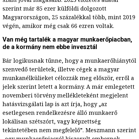
szerint már 85 ezer külföldi dolgozott
Magyarországon, 25 százalékkal több, mint 2019
végén, amikor még csak 66 ezren voltak.
Van még tartalék a magyar munkaerőpiacban,
de a kormány nem ebbe invesztál
Bár logikusnak tűnne, hogy a munkaerőhiánytól
szenvedő területek, illetve cégek a magyar
munkanélkülieket célozzák meg először, erről a
jelek szerint letett a kormány. A már emlegetett
novemberi törvény mellékleteként megjelent
hatásvizsgálati lap is azt írja, hogy „az
esetlegesen rendelkezésre álló munkaerő
lokálisan szétszórt, vagy képzettség
tekintetében nem megfelelő”. Meszmann szerint
„egy munkaerőpiacról kiszorult embernek