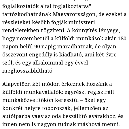
foglalkoztatók által foglalkoztatva”
tartózkodhatnának Magyarországon, de ezeket a
részleteket később fogják miniszteri
rendeletekben rögzíteni. A könnyítés lényege,
hogy novembertől a külföldi munkások akár 180
napon belül 90 napig maradhatnak, de olyan
összevont engedély is kiadható, ami két évre
szól, és egy alkalommal egy évvel
meghosszabbítható.
Alapvetően két módon érkeznek hozzánk a
külföldi munkavállalók: egyrészt regisztrált
munkaközvetítőkön keresztül – őket egy
konkrét helyre toborozzák, jellemzően az
autóiparba vagy az oda beszállító gyárakhoz, és
innen nem is nagyon tudnak máshová menni.