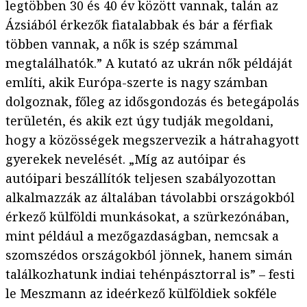
legtöbben 30 és 40 év között vannak, talán az
Ázsiából érkezők fiatalabbak és bár a férfiak
többen vannak, a nők is szép számmal
megtalálhatók.” A kutató az ukrán nők példáját
említi, akik Európa-szerte is nagy számban
dolgoznak, főleg az idősgondozás és betegápolás
területén, és akik ezt úgy tudják megoldani,
hogy a közösségek megszervezik a hátrahagyott
gyerekek nevelését. „Míg az autóipar és
autóipari beszállítók teljesen szabályozottan
alkalmazzák az általában távolabbi országokból
érkező külföldi munkásokat, a szürkezónában,
mint például a mezőgazdaságban, nemcsak a
szomszédos országokból jönnek, hanem simán
találkozhatunk indiai tehénpásztorral is” – festi
le Meszmann az ideérkező külföldiek sokféle