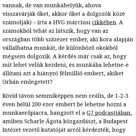
vannak, de van munkahelyük, ahova
visszavárják őket, akkor őket a dolgozók közé
számolják) – írta a HVG márciusi
cikkében
. A
számokból tehát az látszik, hogy van az
országban több százezer ember, aki kora alapján
vállalhatna munkát, de különböző okokból
mégsem dolgozik. A kérdés már csak az, hogy
mit lehet velük kezdeni, és munkába lehetne-e
állítani azt a hiányzó félmillió embert, akiket
Orbán emlegetett?
Rövid távon semmiképpen nem reális, de 1-2-3
éven belül 200 ezer embert be lehetne hozni a
munkaerőpiacra, hangzott el a
G7 podcastjában
,
amiben Scharle Ágota közgazdászt, a Budapest
Intézet vezető kutatóját arról kérdezték, hogy