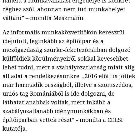
hanem a munkavállalási engedélye is konkrét
céghez szól, ahonnan nem tud munkahelyet
váltani” – mondta Meszmann.
Az informális munkaközvetítőkön keresztül
idejutott, leginkább az építőipar és a
mezőgazdaság szürke-feketezónáiban dolgozó
külföldiek körülményeiről sokkal kevesebbet
lehet tudni, mert a szabályozatlanság miatt alig
áll adat a rendelkezésünkre. „2016 előtt is jöttek
már harmadik országból, illetve a szomszédos,
uniós tag Romániából is ide dolgozni, de
láthatatlanabbak voltak, mert inkább a
szabályozatlanabb idénymunkákban és
építőiparban vettek részt” - mondta a CELSI
kutatója.