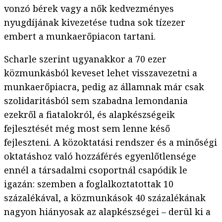
vonzó bérek vagy a nők kedvezményes
nyugdíjának kivezetése tudna sok tízezer
embert a munkaerőpiacon tartani.
Scharle szerint ugyanakkor a 70 ezer
közmunkásból keveset lehet visszavezetni a
munkaerőpiacra, pedig az államnak már csak
szolidaritásból sem szabadna lemondania
ezekről a fiatalokról, és alapkészségeik
fejlesztését még most sem lenne késő
fejleszteni. A közoktatási rendszer és a minőségi
oktatáshoz való hozzáférés egyenlőtlensége
ennél a társadalmi csoportnál csapódik le
igazán: szemben a foglalkoztatottak 10
százalékával, a közmunkások 40 százalékának
nagyon hiányosak az alapkészségei – derül ki a