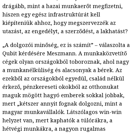
drágább, mint a hazai munkaerőt megfizetni,
hiszen egy egész infrastruktúrát kell
kiépíteniük ahhoz, hogy megszervezzék az
utazást, az engedélyt, a szerződést, a lakhatást?
„A dolgozói minőség, ez is számít” – válaszolta a
Qubit kérdésére Meszmann. A munkaközvetítő
cégek olyan országokból toboroznak, ahol nagy
a munkanélküliség és alacsonyak a bérek. Az
ezekből az országokból egyedül, család nélkül
érkező, pénzkereseti okokból az otthonukat
maguk mögött hagyó emberek sokkal jobbak,
mert „kétszer annyit fognak dolgozni, mint a
magyar munkavállalók. Látszólagos win-win
helyzet van, mert kaphatók a túlórákra, a
hétvégi munkákra, a nagyon rugalmas