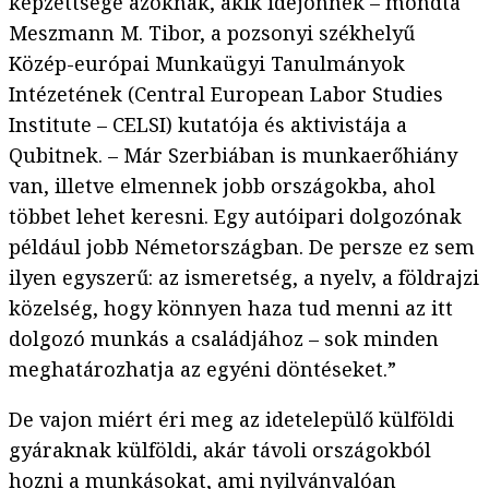
képzettsége azoknak, akik idejönnek – mondta
Meszmann M. Tibor, a pozsonyi székhelyű
Közép-európai Munkaügyi Tanulmányok
Intézetének (Central European Labor Studies
Institute – CELSI) kutatója és aktivistája a
Qubitnek. – Már Szerbiában is munkaerőhiány
van, illetve elmennek jobb országokba, ahol
többet lehet keresni. Egy autóipari dolgozónak
például jobb Németországban. De persze ez sem
ilyen egyszerű: az ismeretség, a nyelv, a földrajzi
közelség, hogy könnyen haza tud menni az itt
dolgozó munkás a családjához – sok minden
meghatározhatja az egyéni döntéseket.”
De vajon miért éri meg az idetelepülő külföldi
gyáraknak külföldi, akár távoli országokból
hozni a munkásokat, ami nyilvánvalóan