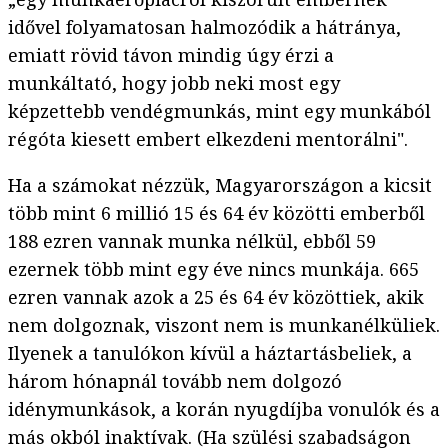
idővel folyamatosan halmozódik a hátránya,
emiatt rövid távon mindig úgy érzi a
munkáltató, hogy jobb neki most egy
képzettebb vendégmunkás, mint egy munkából
régóta kiesett embert elkezdeni mentorálni".
Ha a számokat nézzük, Magyarországon a kicsit
több mint 6 millió 15 és 64 év közötti emberből
188 ezren vannak munka nélkül, ebből 59
ezernek több mint egy éve nincs munkája. 665
ezren vannak azok a 25 és 64 év közöttiek, akik
nem dolgoznak, viszont nem is munkanélküliek.
Ilyenek a tanulókon kívül a háztartásbeliek, a
három hónapnál tovább nem dolgozó
idénymunkások, a korán nyugdíjba vonulók és a
más okból inaktívak. (Ha szülési szabadságon