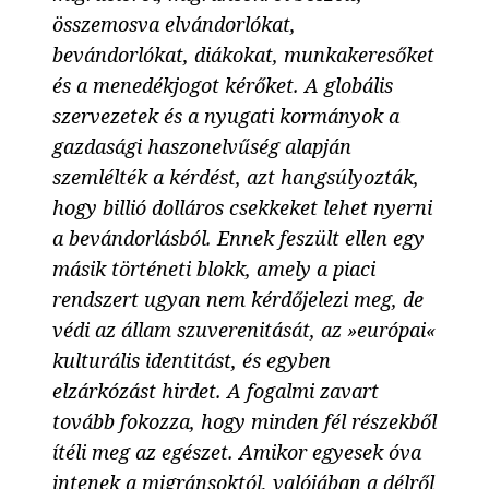
összemosva elvándorlókat,
bevándorlókat, diákokat, munkakeresőket
és a menedékjogot kérőket. A globális
szervezetek és a nyugati kormányok a
gazdasági haszonelvűség alapján
szemlélték a kérdést, azt hangsúlyozták,
hogy billió dolláros csekkeket lehet nyerni
a bevándorlásból. Ennek feszült ellen egy
másik történeti blokk, amely a piaci
rendszert ugyan nem kérdőjelezi meg, de
védi az állam szuverenitását, az »európai«
kulturális identitást, és egyben
elzárkózást hirdet. A fogalmi zavart
tovább fokozza, hogy minden fél részekből
ítéli meg az egészet. Amikor egyesek óva
intenek a migránsoktól, valójában a délről