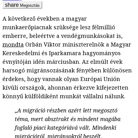
Megosztás
A következő években a magyar
munkaerőpiacnak szüksége lesz félmillió
emberre, beleértve a vendégmunkásokat is,
mondta
Orbán Viktor miniszterelnök a Magyar
Kereskedelmi és Iparkamara hagyományos
évnyitóján idén márciusban. Az elmúlt évek
harsogó migránsozásának fényében különösen
érdekes, hogy vannak olyan Európai Unión
kívüli országok, ahonnan érkezve kifejezetten
könnyű külföldiként munkát vállalni nálunk.
„A migráció részben azért lett megosztó
téma, mert absztrakt és mindent magába
foglaló piaci kategóriává vált. Mindenki
migrációról, migránsokról beszélt,