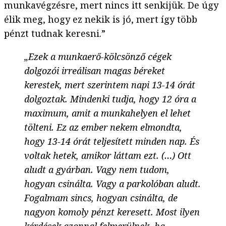
munkavégzésre, mert nincs itt senkijük. De úgy
élik meg, hogy ez nekik is jó, mert így több
pénzt tudnak keresni.”
„Ezek a munkaerő-kölcsönző cégek
dolgozói irreálisan magas béreket
kerestek, mert szerintem napi 13-14 órát
dolgoztak. Mindenki tudja, hogy 12 óra a
maximum, amit a munkahelyen el lehet
tölteni. Ez az ember nekem elmondta,
hogy 13-14 órát teljesített minden nap. És
voltak hetek, amikor láttam ezt. (…) Ott
aludt a gyárban. Vagy nem tudom,
hogyan csinálta. Vagy a parkolóban aludt.
Fogalmam sincs, hogyan csinálta, de
nagyon komoly pénzt keresett. Most ilyen