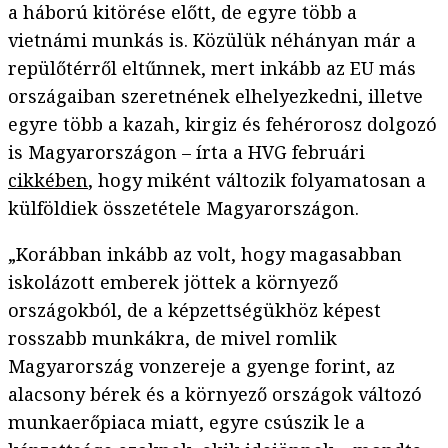
a háború kitörése előtt, de egyre több a
vietnámi munkás is. Közülük néhányan már a
repülőtérről eltűnnek, mert inkább az EU más
országaiban szeretnének elhelyezkedni, illetve
egyre több a kazah, kirgiz és fehérorosz dolgozó
is Magyarországon – írta a HVG februári
cikkében
, hogy miként változik folyamatosan a
külföldiek összetétele Magyarországon.
„Korábban inkább az volt, hogy magasabban
iskolázott emberek jöttek a környező
országokból, de a képzettségükhöz képest
rosszabb munkákra, de mivel romlik
Magyarország vonzereje a gyenge forint, az
alacsony bérek és a környező országok változó
munkaerőpiaca miatt, egyre csúszik le a