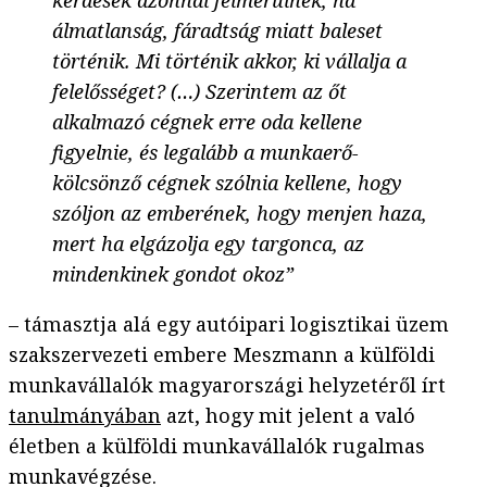
kérdések azonnal felmerülnek, ha
álmatlanság, fáradtság miatt baleset
történik. Mi történik akkor, ki vállalja a
felelősséget? (…) Szerintem az őt
alkalmazó cégnek erre oda kellene
figyelnie, és legalább a munkaerő-
kölcsönző cégnek szólnia kellene, hogy
szóljon az emberének, hogy menjen haza,
mert ha elgázolja egy targonca, az
mindenkinek gondot okoz”
– támasztja alá egy autóipari logisztikai üzem
szakszervezeti embere Meszmann a külföldi
munkavállalók magyarországi helyzetéről írt
tanulmányában
azt, hogy mit jelent a való
életben a külföldi munkavállalók rugalmas
munkavégzése.