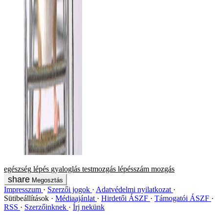
egészség
lépés
gyaloglás
testmozgás
lépésszám
mozgás
Megosztás
Impresszum
Szerzői jogok
Adatvédelmi nyilatkozat
Sütibeállítások
Médiaajánlat
Hirdetői ÁSZF
Támogatói ÁSZF
RSS
Szerzőinknek
Írj nekünk