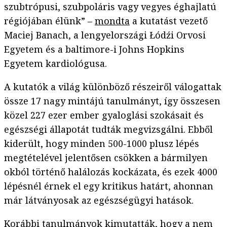
szubtrópusi, szubpoláris vagy vegyes éghajlatú
régiójában élünk” –
mondta
a kutatást vezető
Maciej Banach, a lengyelországi Łódźi Orvosi
Egyetem és a baltimore-i Johns Hopkins
Egyetem kardiológusa.
A kutatók a világ különböző részeiről válogattak
össze 17 nagy mintájú tanulmányt, így összesen
közel 227 ezer ember gyaloglási szokásait és
egészségi állapotát tudták megvizsgálni. Ebből
kiderült, hogy minden 500-1000 plusz lépés
megtételével jelentősen csökken a bármilyen
okból történő halálozás kockázata, és ezek 4000
lépésnél érnek el egy kritikus határt, ahonnan
már látványosak az egészségügyi hatások.
Korábbi tanulmányok kimutatták, hogy a nem