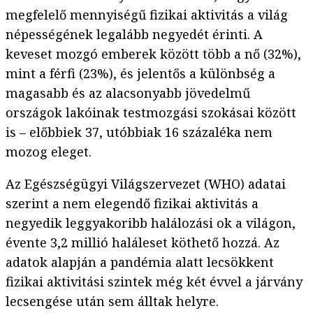
megfelelő mennyiségű fizikai aktivitás a világ
népességének legalább negyedét érinti. A
keveset mozgó emberek között több a nő (32%),
mint a férfi (23%), és jelentős a különbség a
magasabb és az alacsonyabb jövedelmű
országok lakóinak testmozgási szokásai között
is – előbbiek 37, utóbbiak 16 százaléka nem
mozog eleget.
Az Egészségügyi Világszervezet (WHO) adatai
szerint a nem elegendő fizikai aktivitás a
negyedik leggyakoribb halálozási ok a világon,
évente 3,2 millió haláleset köthető hozzá. Az
adatok alapján a pandémia alatt lecsökkent
fizikai aktivitási szintek még két évvel a járvány
lecsengése után sem álltak helyre.