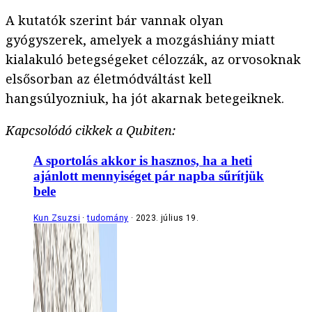
A kutatók szerint bár vannak olyan
gyógyszerek, amelyek a mozgáshiány miatt
kialakuló betegségeket célozzák, az orvosoknak
elsősorban az életmódváltást kell
hangsúlyozniuk, ha jót akarnak betegeiknek.
Kapcsolódó cikkek a Qubiten:
A sportolás akkor is hasznos, ha a heti
ajánlott mennyiséget pár napba sűrítjük
bele
Kun Zsuzsi
tudomány
2023. július 19.