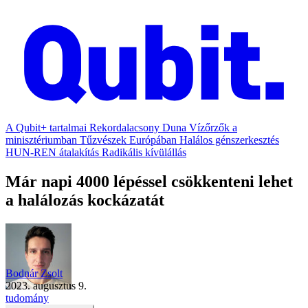
A Qubit+ tartalmai
Rekordalacsony Duna
Vízőrzők a
minisztériumban
Tűzvészek Európában
Halálos génszerkesztés
HUN-REN átalakítás
Radikális kívülállás
Már napi 4000 lépéssel csökkenteni lehet
a halálozás kockázatát
Bodnár Zsolt
2023. augusztus 9.
tudomány