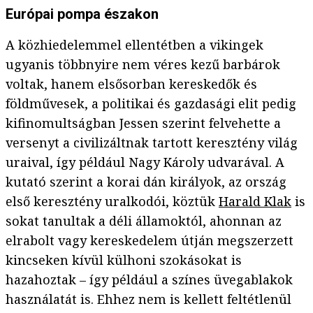
Európai pompa északon
A közhiedelemmel ellentétben a vikingek
ugyanis többnyire nem véres kezű barbárok
voltak, hanem elsősorban kereskedők és
földművesek, a politikai és gazdasági elit pedig
kifinomultságban Jessen szerint felvehette a
versenyt a civilizáltnak tartott keresztény világ
uraival, így például Nagy Károly udvarával. A
kutató szerint a korai dán királyok, az ország
első keresztény uralkodói, köztük
Harald Klak
is
sokat tanultak a déli államoktól, ahonnan az
elrabolt vagy kereskedelem útján megszerzett
kincseken kívül külhoni szokásokat is
hazahoztak – így például a színes üvegablakok
használatát is. Ehhez nem is kellett feltétlenül