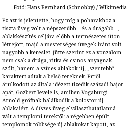
Fotó
:
Hans Bernhard (Schnobby) / Wikimed
Ez azt is jelentette, hogy míg a poharakhoz a
tiszta üveg volt a népszerűbb – és a drágább –,
ablakkészítés céljára előbb a természetes úton
létrejött, majd a mesterséges üvegek iránt volt
nagyobb a kereslet. Jütte szerint ez a vonzalom
nem csak a drága, ritka és csinos anyagnak
szólt, hanem a színes ablakok új, „szentebb”
karaktert adtak a belső tereknek. Erről
árulkodott az általa idézett tizedik századi bajor
apát, Gozbert levele is, amiben Vogaburgi
Arnold grófnak hálálkodik a kolostor új
ablakaiért. A díszes üveg elválaszthatatlanná
vált a templomi terektől: a régebben épült
templomok többsége új ablakokat kapott, az