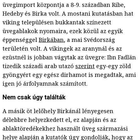
üvegimport központja a 8-9. században Ribe,
Hedeby és Birka volt. A mostani kutatásban hat
viking településen bukkantak színezett
üvegablakok nyomaira, ezek közül az egyik
éppenséggel
Birkában
, a mai Svédország
területén volt. A vikingek az aranynál és az
ezüstnél is jobban vágytak az üvegre: Ibn Fadlän
tizedik századi arab utazó
szerint
egy-egy zöld
gyöngyért egy egész dirhamot is megadtak, ami
igen jó árfolyamnak számított.
Nem csak úgy találták
A másik öt lelőhely Birkánál lényegesen
délebbre helyezkedett el, ez alapján és az
ablaktöredékekhez használt üveg származási
helye alapján a kutatók úgy gondolják, hogy az