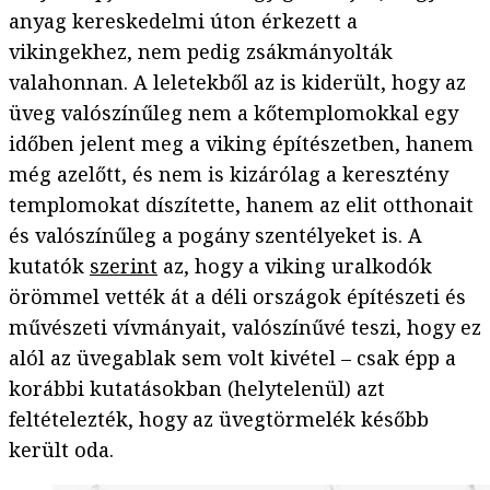
anyag kereskedelmi úton érkezett a
vikingekhez, nem pedig zsákmányolták
valahonnan. A leletekből az is kiderült, hogy az
üveg valószínűleg nem a kőtemplomokkal egy
időben jelent meg a viking építészetben, hanem
még azelőtt, és nem is kizárólag a keresztény
templomokat díszítette, hanem az elit otthonait
és valószínűleg a pogány szentélyeket is. A
kutatók
szerint
az, hogy a viking uralkodók
örömmel vették át a déli országok építészeti és
művészeti vívmányait, valószínűvé teszi, hogy ez
alól az üvegablak sem volt kivétel – csak épp a
korábbi kutatásokban (helytelenül) azt
feltételezték, hogy az üvegtörmelék később
került oda.