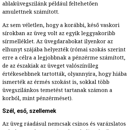
ablaküvegszilánk például feltehetően
amulettnek számított.
Az sem véletlen, hogy a korábbi, késő vaskori
sírokban az üveg volt az egyik leggyakoribb
sírmelléklet. Az üvegdarabokat ilyenkor az
elhunyt szájába helyezték (római szokás szerint
erre a célra a legjobbnak a pénzérme számított,
de az északiak az üveget valószínűleg
értékesebbnek tartották, olyannyira, hogy hiába
ismerték az érmés szokást is, sokkal több
üvegszilánkos temetést tartanak számon a
korból, mint pénzérméset).
Szél, eső, szellemek
Az üveg ráadásul nemcsak csinos és varázslatos