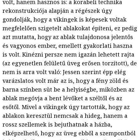
volt, hanem hasznos is: a korabeli technika
rekonstrukciója alapján a régészek úgy
gondolják, hogy a vikingek is képesek voltak
megfelelően szigetelt ablakokat építeni, ez pedig
azt mutatta, hogy az ablak tulajdonosa jelentős
és vagyonos ember, emellett gyakorlati haszna
is volt. Kinézni persze nem igazán lehetett rajta
(az egyenetlen felületű üveg erősen torzított), de
nem is arra volt való: Jessen szerint épp elég
varázslatos volt már az is, hogy a fény zöld és
barna színben süt be a helyiségbe, miközben az
ablak megóvja a bent lévőket a széltől és az
esőtől. Mivel a vikingek úgy tartották, hogy az
ablakon keresztül nemcsak a hideg, hanem a
rossz szellemek is bejuthatnak a házba,
elképzelhető, hogy az üveg ebből a szempontból