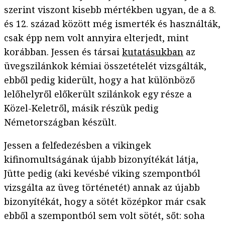
szerint viszont kisebb mértékben ugyan, de a 8.
és 12. század között még ismerték és használták,
csak épp nem volt annyira elterjedt, mint
korábban. Jessen és társai
kutatásukban
az
üvegszilánkok kémiai összetételét vizsgálták,
ebből pedig kiderült, hogy a hat különböző
lelőhelyről előkerült szilánkok egy része a
Közel-Keletről, másik részük pedig
Németországban készült.
Jessen a felfedezésben a vikingek
kifinomultságának újabb bizonyítékát látja,
Jütte pedig (aki kevésbé viking szempontból
vizsgálta az üveg történetét) annak az újabb
bizonyítékát, hogy a sötét középkor már csak
ebből a szempontból sem volt sötét, sőt: soha