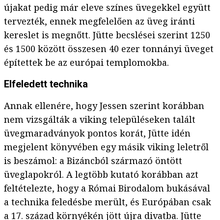
újakat pedig már eleve színes üvegekkel együtt
tervezték, ennek megfelelően az üveg iránti
kereslet is megnőtt. Jütte becslései szerint 1250
és 1500 között összesen 40 ezer tonnányi üveget
építettek be az európai templomokba.
Elfeledett technika
Annak ellenére, hogy Jessen szerint korábban
nem vizsgálták a viking településeken talált
üvegmaradványok pontos korát, Jütte idén
megjelent könyvében egy másik viking leletről
is beszámol: a Bizáncból származó öntött
üveglapokról. A legtöbb kutató korábban azt
feltételezte, hogy a Római Birodalom bukásával
a technika feledésbe merült, és Európában csak
a 17. század környékén jött újra divatba. Jütte