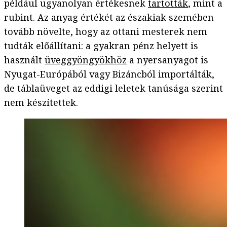
például ugyanolyan értékesnek
tartották
, mint a
rubint. Az anyag értékét az északiak szemében
tovább növelte, hogy az ottani mesterek nem
tudták előállítani: a gyakran pénz helyett is
használt
üveggyöngyökhöz
a nyersanyagot is
Nyugat-Európából vagy Bizáncból importálták,
de táblaüveget az eddigi leletek tanúsága szerint
nem készítettek.