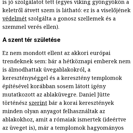
is jó szolgálatot tett (egyes viking gyöngyökön a
keletről átvett szem is látható: ez is a viselőjének
védelmét
szolgálta a gonosz szellemek és a
szemmel verés ellen).
A szent tér születése
Ez nem mondott ellent az akkori európai
trendeknek sem: bár a hétköznapi emberek nem
is álmodhattak üvegablakokról, a
kereszténységgel és a keresztény templomok
építésével korábban sosem látott igény
mutatkozott az ablaküvegre. Daniel Jütte
történész
szerint
bár a korai keresztények
minden olyan anyagot felhasználtak az
ablakokhoz, amit a rómaiak ismertek (ideértve
az üveget is), már a templomok hagyományos