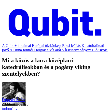
A Qubit+ tartalmai
Európai tűzkörkép
Paksi leállás
Kutatóhálózati
jövő
A Duna föntről
Dolgok a víz alól
Vízszintszabályozás
Jó iskola
Mi a közös a kora középkori
katedrálisokban és a pogány viking
szentélyekben?
Dippold Ádám
2023. október 28.
tudomány