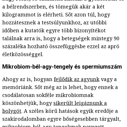
a bélrendszerben, és tömegük akár a két
kilogrammot is elérheti. Sőt azon túl, hogy
hozzátesznek a testsúlyunkhoz, az utóbbi
időben a kutatók egyre több bizonyítékot
találnak arra is, hogy a betegségek mintegy 90
százaléka hozható összefüggésbe ezzel az apró
életközösséggel.
Mikrobiom-bél-agy-tengely és spermiumszám
Ahogy az is, hogyan
fejlődik az agyunk
vagy a
memóriánk. Sőt még az is lehet, hogy ennek a
csodálatosan sokféle mikrobiomnak
köszönhetjük, hogy
sikerült leigáznunk a
bolygót
. A széles körű hatások egyik eredője a
szakirodalomban egyre bőségesebben tárgyalt,
mikrobiom-bél-agy-tengelynek nevezett