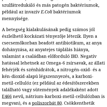
szulfátredukáló és más patogén baktériumok,
például az invazív
E.Coli
baktériumok
mennyisége.
A betegség kialakulásának pedig számos jól
észlelhető kockázati tényezője létezik. Ilyen a
csecsemőkorban beadott antibiotikum, az anya
dohányzása, az anyatejes táplálás hiánya,
valamint a családban előforduló IBD. Negatív
hatással lehetnek az Omega-6 zsírsavak, az állati
fehérjék és szénhidrátok, a nitrogén-oxid- és a
kén-dioxid-alapú légszennyezés, a karboxi-
metil-cellulóz (ez például az édesítőszerekben
található vagy sütemények adalékaként adott
E466
nevű, nátrium-karboxi-metil-cellulózban is
megvan), és a
poliszorbát 80
. Csökkenthetik