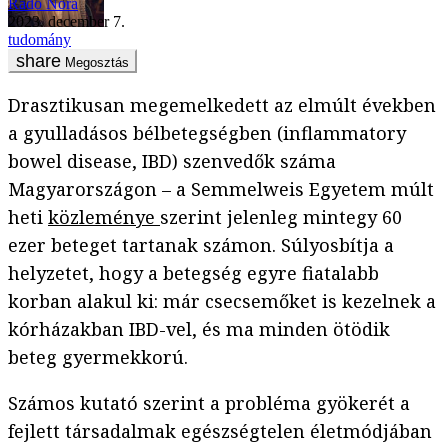
Radó Nóra
2023. december 7.
tudomány
Megosztás
Drasztikusan megemelkedett az elmúlt években
a gyulladásos bélbetegségben (inflammatory
bowel disease, IBD) szenvedők száma
Magyarországon – a Semmelweis Egyetem múlt
heti
közleménye
szerint jelenleg mintegy 60
ezer beteget tartanak számon. Súlyosbítja a
helyzetet, hogy a betegség egyre fiatalabb
korban alakul ki: már csecsemőket is kezelnek a
kórházakban IBD-vel, és ma minden ötödik
beteg gyermekkorú.
Számos kutató szerint a probléma gyökerét a
fejlett társadalmak egészségtelen életmódjában