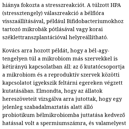
hiánya fokozta a stresszreakciót. A túlzott HPA
(stressztengely) válaszreakció a bélflóra
visszaállításával, például Bifidobacteriumokhoz
tartozó mikrobák pótlásával vagy korai
széklettranszplantációval helyreállítható.
Kovács arra hozott példát, hogy a bél-agy-
tengelyen túl a mikrobiom más szervekkel is
kétirányú kapcsolatban áll: az ő kutatócsoportja
a mikrobiom és a reproduktív szervek közötti
kapcsolatot igyekszik feltárni egereken végzett
kutatásában. Elmondta, hogy az állatok
hereszöveteit vizsgálva arra jutottak, hogy egy
jelenleg szabadalmaztatás alatt álló
probiotikum bélmikrobiomba juttatása kedvező
hatással volt a spermiumszámra, és valamelyest