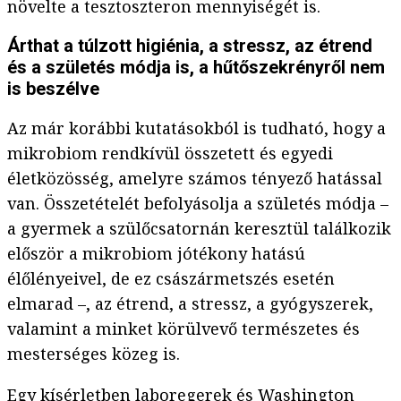
növelte a tesztoszteron mennyiségét is.
Árthat a túlzott higiénia, a stressz, az étrend
és a születés módja is, a hűtőszekrényről nem
is beszélve
Az már korábbi kutatásokból is tudható, hogy a
mikrobiom rendkívül összetett és egyedi
életközösség, amelyre számos tényező hatással
van. Összetételét befolyásolja a születés módja –
a gyermek a szülőcsatornán keresztül találkozik
először a mikrobiom jótékony hatású
élőlényeivel, de ez császármetszés esetén
elmarad –, az étrend, a stressz, a gyógyszerek,
valamint a minket körülvevő természetes és
mesterséges közeg is.
Egy kísérletben laboregerek és Washington