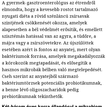
A gyermek-gasztroenterológus az étrendről
elmondta, hogy a kevesebb rostot tartalmazó
nyugati diéta a rövid szénláncú zsírsavak
szintjének csökkenését okozza, amelyek
alapesetben a bél védelmét erősítik, és emellett
szisztémás hatással van az agyra, a tüdőre, a
májra vagy a zsírszövetekre. Az újszülöttek
esetében azért is fontos az anyatej, mert olyan
baktériumok forrása, amelyek megakadályozzák
a kórokozók megtapadását, és elősegítik a
hasznos mikrobák bélben való megtelepedését.
Cseh szerint az anyatejből származó
baktériumtörzsek potenciális probiotikumnak,
a benne lévő oligoszacharidok pedig
prebiotikumnak tekinthetők.
Két-három éves korra állandósul a mikrobiom