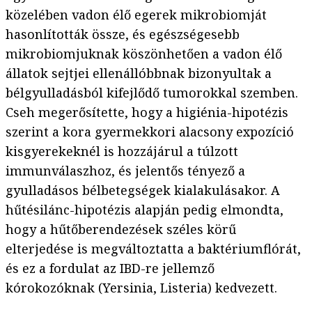
közelében vadon élő egerek mikrobiomját
hasonlították össze, és egészségesebb
mikrobiomjuknak köszönhetően a vadon élő
állatok sejtjei ellenállóbbnak bizonyultak a
bélgyulladásból kifejlődő tumorokkal szemben.
Cseh megerősítette, hogy a higiénia-hipotézis
szerint a kora gyermekkori alacsony expozíció
kisgyerekeknél is hozzájárul a túlzott
immunválaszhoz, és jelentős tényező a
gyulladásos bélbetegségek kialakulásakor. A
hűtésilánc-hipotézis alapján pedig elmondta,
hogy a hűtőberendezések széles körű
elterjedése is megváltoztatta a baktériumflórát,
és ez a fordulat az IBD-re jellemző
kórokozóknak (Yersinia, Listeria) kedvezett.