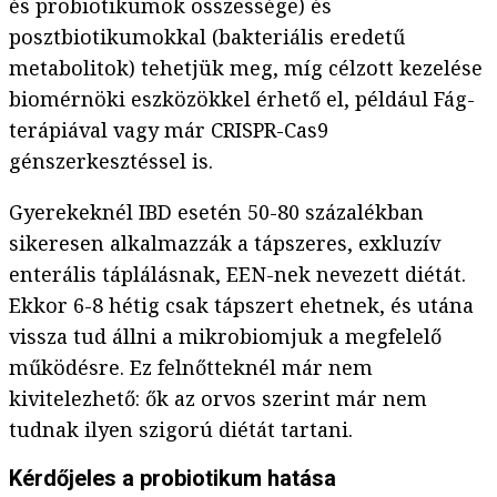
és probiotikumok összessége) és
posztbiotikumokkal (bakteriális eredetű
metabolitok) tehetjük meg, míg célzott kezelése
biomérnöki eszközökkel érhető el, például Fág-
terápiával vagy már CRISPR-Cas9
génszerkesztéssel is.
Gyerekeknél IBD esetén 50-80 százalékban
sikeresen alkalmazzák a tápszeres, exkluzív
enterális táplálásnak, EEN-nek nevezett diétát.
Ekkor 6-8 hétig csak tápszert ehetnek, és utána
vissza tud állni a mikrobiomjuk a megfelelő
működésre. Ez felnőtteknél már nem
kivitelezhető: ők az orvos szerint már nem
tudnak ilyen szigorú diétát tartani.
Kérdőjeles a probiotikum hatása