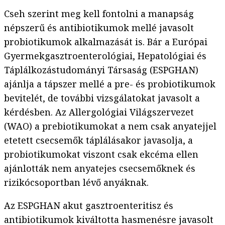
Cseh szerint meg kell fontolni a manapság
népszerű és antibiotikumok mellé javasolt
probiotikumok alkalmazását is. Bár a Európai
Gyermekgasztroenterológiai, Hepatológiai és
Táplálkozástudományi Társaság (ESPGHAN)
ajánlja a tápszer mellé a pre- és probiotikumok
bevitelét, de további vizsgálatokat javasolt a
kérdésben. Az Allergológiai Világszervezet
(WAO) a prebiotikumokat a nem csak anyatejjel
etetett csecsemők táplálásakor javasolja, a
probiotikumokat viszont csak ekcéma ellen
ajánlották nem anyatejes csecsemőknek és
rizikócsoportban lévő anyáknak.
Az ESPGHAN akut gasztroenteritisz és
antibiotikumok kiváltotta hasmenésre javasolt