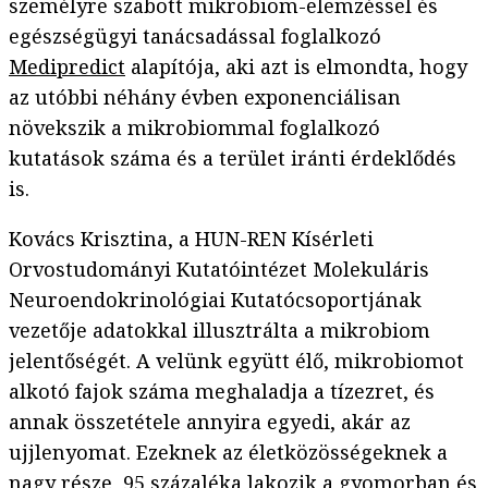
személyre szabott mikrobiom-elemzéssel és
egészségügyi tanácsadással foglalkozó
Medipredict
alapítója, aki azt is elmondta, hogy
az utóbbi néhány évben exponenciálisan
növekszik a mikrobiommal foglalkozó
kutatások száma és a terület iránti érdeklődés
is.
Kovács Krisztina, a HUN-REN Kísérleti
Orvostudományi Kutatóintézet Molekuláris
Neuroendokrinológiai Kutatócsoportjának
vezetője adatokkal illusztrálta a mikrobiom
jelentőségét. A velünk együtt élő, mikrobiomot
alkotó fajok száma meghaladja a tízezret, és
annak összetétele annyira egyedi, akár az
ujjlenyomat. Ezeknek az életközösségeknek a
nagy része, 95 százaléka lakozik a gyomorban és