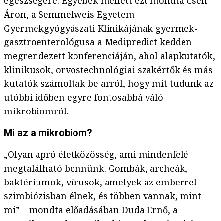
egészségére. Egyebek mellett ezt mondta Cseh
Áron, a Semmelweis Egyetem
Gyermekgyógyászati Klinikájának gyermek-
gasztroenterológusa a Medipredict kedden
megrendezett
konferenciáján
, ahol alapkutatók,
klinikusok, orvostechnológiai szakértők és más
kutatók számoltak be arról, hogy mit tudunk az
utóbbi időben egyre fontosabbá váló
mikrobiomról.
Mi az a mikrobiom?
„Olyan apró életközösség, ami mindenfelé
megtalálható bennünk. Gombák, archeák,
baktériumok, vírusok, amelyek az emberrel
szimbiózisban élnek, és többen vannak, mint
mi” – mondta előadásában Duda Ernő, a