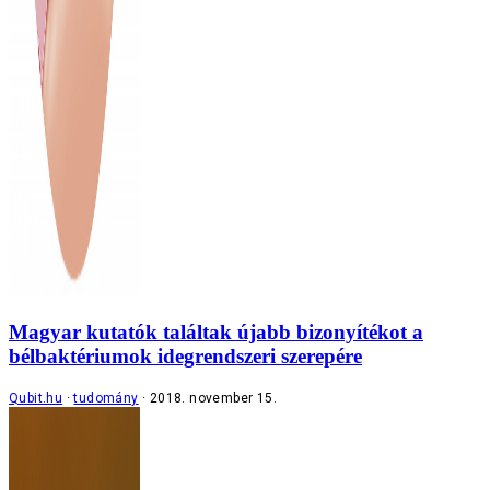
Magyar kutatók találtak újabb bizonyítékot a
bélbaktériumok idegrendszeri szerepére
Qubit.hu
tudomány
2018. november 15.