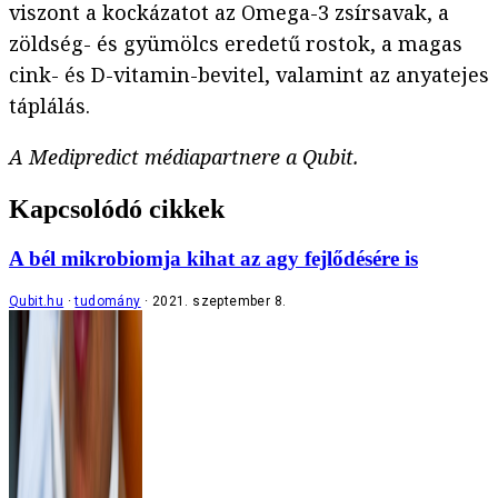
viszont a kockázatot az Omega-3 zsírsavak, a
zöldség- és gyümölcs eredetű rostok, a magas
cink- és D-vitamin-bevitel, valamint az anyatejes
táplálás.
A Medipredict médiapartnere a Qubit.
Kapcsolódó cikkek
A bél mikrobiomja kihat az agy fejlődésére is
Qubit.hu
tudomány
2021. szeptember 8.