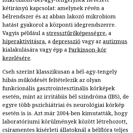
kétirányú kapcsolat: amelynek révén a
bélrendszer és az abban lakozó mikrobiom
hatást gyakorol a központi idegrendszerre.
Vagyis például a
stressztűrőképességre
, a
hiperaktivitásra
, a
depresszió
vagy az
autizmus
kialakulására vagy épp a
Parkinson-kór
kezelésére
.
Cseh szerint klasszikusan a bél-agy-tengely
hibás működését feltételezik az olyan
funkcionális gasztrointesztinális kórképek
esetén, mint az irritábiis bél szindróma (IBS), de
egyre több pszichiátriai és neurológiai kórkép
esetén is is. Azt már 2004-ben kimutatták, hogy
laboratóriumi körülmények között létrehozott,
csíramentes kísérleti állatoknál a bélflóra teljes