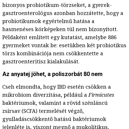
bizonyos probiotikum-törzseket, a gyerek-
gasztroenterológus azonban hozzátette, hogy a
probiotikumok egyértelmű hatása a
hasmenéses kórképeken túl nem bizonyított.
Példaként említett egy kutatást, amelybe 886
gyermeket vontak be: esetükben két probiotikus
törzs kombinációja nem csökkentette a
gasztroenteritisz kialakulását.
Az anyatej jöhet, a poliszorbát 80 nem
Cseh elmondta, hogy IBD esetén csökken a
mikrobiom diverzitása, például a
Firmicutes
baktériumok, valamint a rövid szénláncú
zsírsav (SCFA) termelését végző,
gyulladáscsökkentő hatású baktériumok
jelenléte is, viszont megnő a mukolítikus,