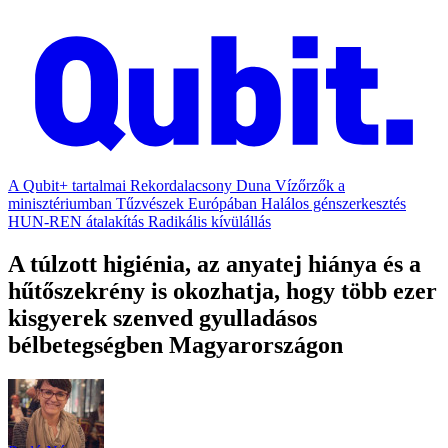
A Qubit+ tartalmai
Rekordalacsony Duna
Vízőrzők a
minisztériumban
Tűzvészek Európában
Halálos génszerkesztés
HUN-REN átalakítás
Radikális kívülállás
A túlzott higiénia, az anyatej hiánya és a
hűtőszekrény is okozhatja, hogy több ezer
kisgyerek szenved gyulladásos
bélbetegségben Magyarországon