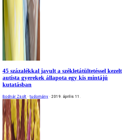
45 százalékkal javult a székletátültetéssel kezelt
autista gyerekek állapota egy kis mintájú
kutatásban
Bodnár Zsolt
tudomány
2019. április 11.