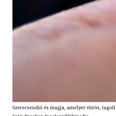
Szerecsendió és magja, amelyet vörös, tagol