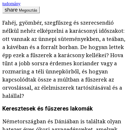
tudomány
Megosztás
Fahéj, gyömbér, szegfűszeg és szerecsendió
nélkül nehéz elképzelni a karácsonyi időszakot:
ott vannak az ünnepi süteményekben, a teában,
a kávéban és a forralt borban. De hogyan lettek
épp ezek a fűszerek a karácsony kellékei? Hova
tűnt a jobb sorsra érdemes koriander vagy a
rozmaring a téli ünnepkörből, és hogyan
kapcsolódtak össze a múltban a fűszerek az
orvoslással, az élelmiszerek tartósításával és a
halállal?
Keresztesek és fűszeres lakomák
Németországban és Dániában is találtak olyan
hatezer éves ókori agyagedényeket, amelyek