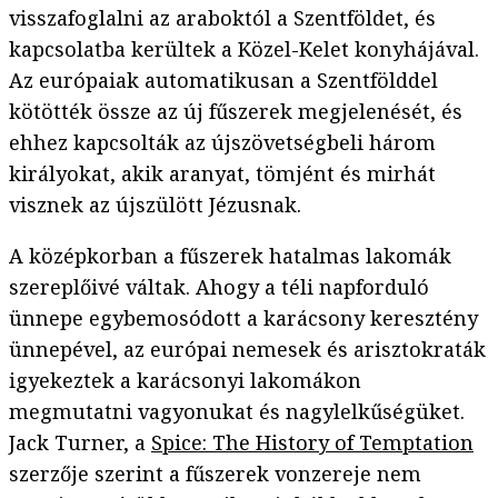
visszafoglalni az araboktól a Szentföldet, és
kapcsolatba kerültek a Közel-Kelet konyhájával.
Az európaiak automatikusan a Szentfölddel
kötötték össze az új fűszerek megjelenését, és
ehhez kapcsolták az újszövetségbeli három
királyokat, akik aranyat, tömjént és mirhát
visznek az újszülött Jézusnak.
A középkorban a fűszerek hatalmas lakomák
szereplőivé váltak. Ahogy a téli napforduló
ünnepe egybemosódott a karácsony keresztény
ünnepével, az európai nemesek és arisztokraták
igyekeztek a karácsonyi lakomákon
megmutatni vagyonukat és nagylelkűségüket.
Jack Turner, a
Spice: The History of Temptation
szerzője szerint a fűszerek vonzereje nem