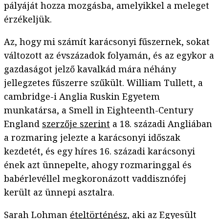
pályáját hozza mozgásba, amelyikkel a meleget
érzékeljük.
Az, hogy mi számít karácsonyi fűszernek, sokat
változott az évszázadok folyamán, és az egykor a
gazdaságot jelző kavalkád mára néhány
jellegzetes fűszerre szűkült. William Tullett, a
cambridge-i Anglia Ruskin Egyetem
munkatársa, a Smell in Eighteenth-Century
England
szerzője szerint
a 18. századi Angliában
a rozmaring jelezte a karácsonyi időszak
kezdetét, és egy híres 16. századi karácsonyi
ének azt ünnepelte, ahogy rozmaringgal és
babérlevéllel megkoronázott vaddisznófej
került az ünnepi asztalra.
Sarah Lohman
ételtörténész
, aki az Egyesült