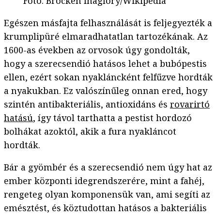
Fotó
:
Brocken Inaglory/Wikipedia
Egészen másfajta felhasználását is feljegyezték a
krumplipüré elmaradhatatlan tartozékának. Az
1600-as években az orvosok úgy gondolták,
hogy a szerecsendió hatásos lehet a bubópestis
ellen, ezért sokan nyakláncként felfűzve hordták
a nyakukban. Ez valószínűleg onnan ered, hogy
szintén antibakteriális, antioxidáns és
rovarirtó
hatású
, így távol tarthatta a pestist hordozó
bolhákat azoktól, akik a fura nyakláncot
hordták.
Bár a gyömbér és a szerecsendió nem úgy hat az
ember központi idegrendszerére, mint a fahéj,
rengeteg olyan komponensük van, ami segíti az
emésztést, és köztudottan hatásos a bakteriális