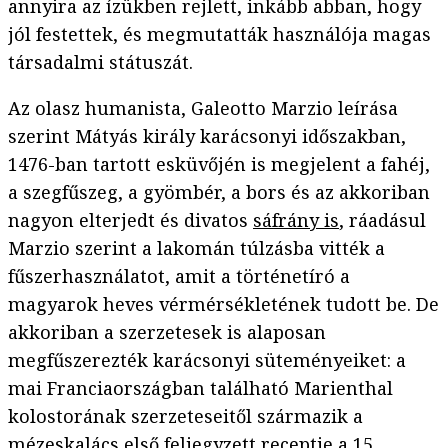
annyira az ízükben rejlett, inkább abban, hogy
jól festettek, és megmutatták használója magas
társadalmi státuszát.
Az olasz humanista, Galeotto Marzio leírása
szerint Mátyás király karácsonyi időszakban,
1476-ban tartott esküvőjén is megjelent a fahéj,
a szegfűszeg, a gyömbér, a bors és az akkoriban
nagyon elterjedt és divatos
sáfrány is
, ráadásul
Marzio szerint a lakomán túlzásba vitték a
fűszerhasználatot, amit a történetíró a
magyarok heves vérmérsékletének tudott be. De
akkoriban a szerzetesek is alaposan
megfűszerezték karácsonyi süteményeiket: a
mai Franciaországban található Marienthal
kolostorának szerzeteseitől származik a
mézeskalács
első feljegyzett receptje a 15.