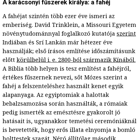
A karácsonyi fűszerek királya: a fahéj
A fahéjat szintén több ezer éve ismeri az
emberiség. David Trinklein, a Missouri Egyetem
növénytudománnyal foglalkozó kutatója
szerint
Indiában és Srí Lankán már hétezer éve
használják; első írásos említése időszámításunk
előtt
körülbelül i. e. 2800-ból származik Kínából.
A Biblia több helyen is tesz említést a fahéjról,
értékes fűszernek nevezi, sőt Mózes szerint a
fahéj a felszenteléshez használt kenet egyik
alapanyaga. Az egyiptomiak a halottak
bebalzsamozása során használták, a rómaiak
pedig ismerték az emésztésre gyakorolt jó
hatásait is, ugyanakkor temetési ceremóniáknál
is bevetették, hogy erős illata elnyomja a bomló
holttestek szagát. Néró állítólag második