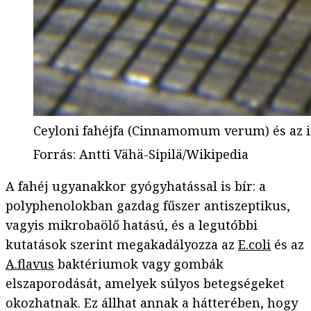
Ceyloni fahéjfa (Cinnamomum verum) és az
Forrás
:
Antti Vähä-Sipilä/Wikipedia
A fahéj ugyanakkor gyógyhatással is bír: a
polyphenolokban gazdag fűszer antiszeptikus,
vagyis mikrobaölő hatású, és a legutóbbi
kutatások szerint megakadályozza az
E.coli
és az
A.flavus
baktériumok vagy gombák
elszaporodását, amelyek súlyos betegségeket
okozhatnak. Ez állhat annak a hátterében, hogy