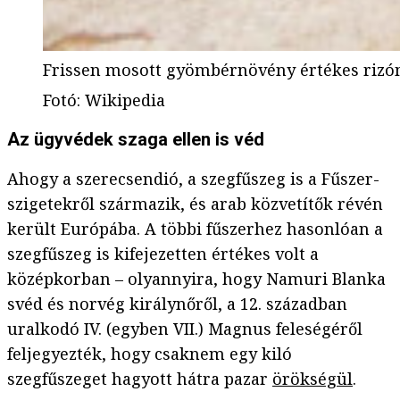
Frissen mosott gyömbérnövény értékes rizó
Fotó
:
Wikipedia
Az ügyvédek szaga ellen is véd
Ahogy a szerecsendió, a szegfűszeg is a Fűszer-
szigetekről származik, és arab közvetítők révén
került Európába. A többi fűszerhez hasonlóan a
szegfűszeg is kifejezetten értékes volt a
középkorban – olyannyira, hogy Namuri Blanka
svéd és norvég királynőről, a 12. században
uralkodó IV. (egyben VII.) Magnus feleségéről
feljegyezték, hogy csaknem egy kiló
szegfűszeget hagyott hátra pazar
örökségül
.