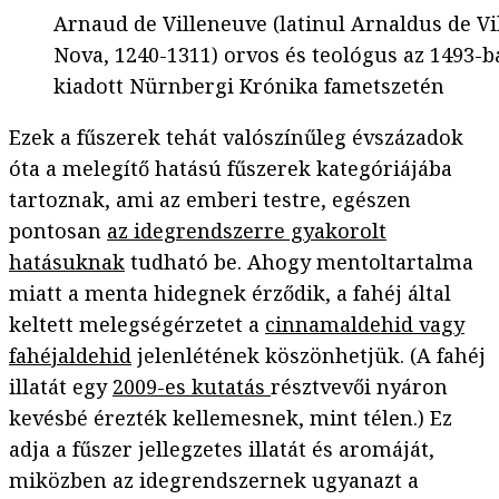
Arnaud de Villeneuve (latinul Arnaldus de Vi
Nova, 1240-1311) orvos és teológus az 1493-b
kiadott Nürnbergi Krónika fametszetén
Ezek a fűszerek tehát valószínűleg évszázadok
óta a melegítő hatású fűszerek kategóriájába
tartoznak, ami az emberi testre, egészen
pontosan
az idegrendszerre gyakorolt
hatásuknak
tudható be. Ahogy mentoltartalma
miatt a menta hidegnek érződik, a fahéj által
keltett melegségérzetet a
cinnamaldehid vagy
fahéjaldehid
jelenlétének köszönhetjük. (A fahéj
illatát egy
2009-es kutatás
résztvevői nyáron
kevésbé érezték kellemesnek, mint télen.) Ez
adja a fűszer jellegzetes illatát és aromáját,
miközben az idegrendszernek ugyanazt a