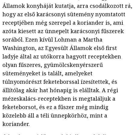
Államok konyháját kutatja, arra csodálkozott rá,
hogy az első karácsonyi sütemény nyomtatott
receptjében még szerepel a koriander is, ami
azóta kiesett az ünnepelt karácsonyi fűszerek
sorából. Ezen kívül Lohman a Martha
Washington, az Egyesült Államok első first
ladyje által az utókorra hagyott receptekben
olyan fűszeres, gyümölcskenyérszerű
süteményeket is talált, amelyeket
túlnyomórészt feketeborssal ízesítettek, és
állítólag akár hat hónapig is elálltak. A régi
mézeskalács-receptekben is megtaláljuk a
feketeborsot, és ez a fűszer még mindig
közelebb áll a téli ünnepkörhöz, mint a
koriander.