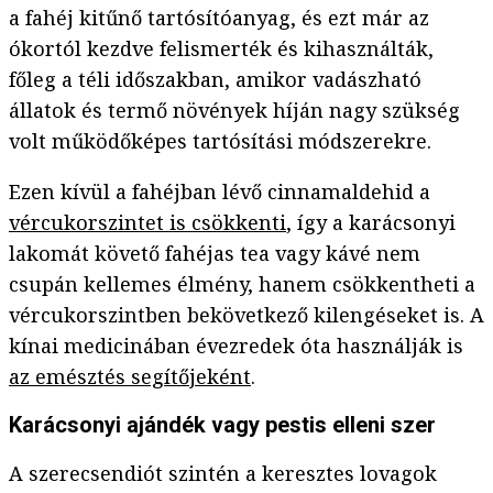
a fahéj kitűnő tartósítóanyag, és ezt már az
ókortól kezdve felismerték és kihasználták,
főleg a téli időszakban, amikor vadászható
állatok és termő növények híján nagy szükség
volt működőképes tartósítási módszerekre.
Ezen kívül a fahéjban lévő cinnamaldehid a
vércukorszintet is csökkenti
, így a karácsonyi
lakomát követő fahéjas tea vagy kávé nem
csupán kellemes élmény, hanem csökkentheti a
vércukorszintben bekövetkező kilengéseket is. A
kínai medicinában évezredek óta használják is
az emésztés segítőjeként
.
Karácsonyi ajándék vagy pestis elleni szer
A szerecsendiót szintén a keresztes lovagok