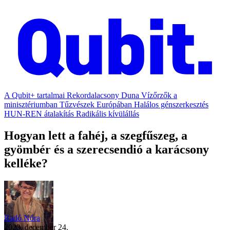
A Qubit+ tartalmai
Rekordalacsony Duna
Vízőrzők a
minisztériumban
Tűzvészek Európában
Halálos génszerkesztés
HUN-REN átalakítás
Radikális kívülállás
Hogyan lett a fahéj, a szegfűszeg, a
gyömbér és a szerecsendió a karácsony
kelléke?
Radó Nóra
2023. december 24.