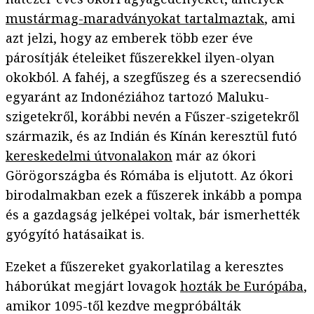
mustármag-maradványokat tartalmaztak
, ami
azt jelzi, hogy az emberek több ezer éve
párosítják ételeiket fűszerekkel ilyen-olyan
okokból. A fahéj, a szegfűszeg és a szerecsendió
egyaránt az Indonéziához tartozó Maluku-
szigetekről, korábbi nevén a Fűszer-szigetekről
származik, és az Indián és Kínán keresztül futó
kereskedelmi útvonalakon
már az ókori
Görögországba és Rómába is eljutott. Az ókori
birodalmakban ezek a fűszerek inkább a pompa
és a gazdagság jelképei voltak, bár ismerhették
gyógyító hatásaikat is.
Ezeket a fűszereket gyakorlatilag a keresztes
háborúkat megjárt lovagok
hozták be Európába
,
amikor 1095-től kezdve megpróbálták