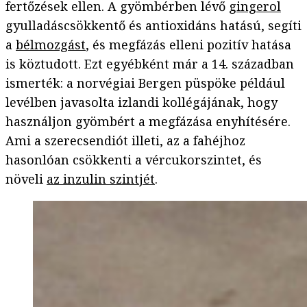
fertőzések ellen. A gyömbérben lévő
gingerol
gyulladáscsökkentő és antioxidáns hatású, segíti
a
bélmozgást
, és megfázás elleni pozitív hatása
is köztudott. Ezt egyébként már a 14. században
ismerték: a norvégiai Bergen püspöke például
levélben javasolta izlandi kollégájának, hogy
használjon gyömbért a megfázása enyhítésére.
Ami a szerecsendiót illeti, az a fahéjhoz
hasonlóan csökkenti a vércukorszintet, és
növeli
az inzulin szintjét
.