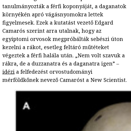
tanulmányozták a férfi koponyáját, a daganatok
környékén apró vágásnyomokra lettek
figyelmesek. Ezek a kutatást vezető Edgard
Camarós szerint arra utalnak, hogy az
egyiptomi orvosok megpróbálták sebészi úton
kezelni a rákot, esetleg feltáró műtéteket
végeztek a férfi halála után. „Nem volt szavuk a
rákra, de a duzzanatra és a daganatra igen” –
idézi
a felfedezést orvostudományi
mérföldkőnek nevező Camaróst a New Scientist.