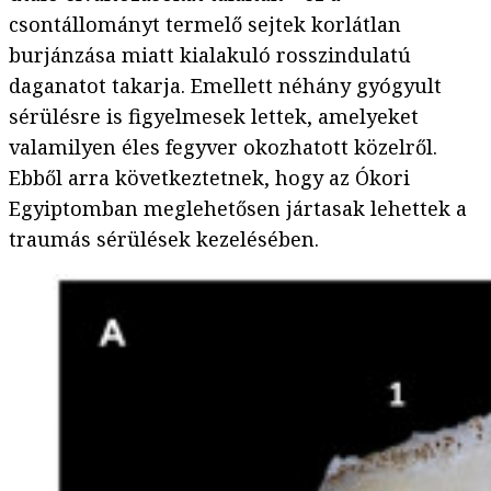
csontállományt termelő sejtek korlátlan
burjánzása miatt kialakuló rosszindulatú
daganatot takarja. Emellett néhány gyógyult
sérülésre is figyelmesek lettek, amelyeket
valamilyen éles fegyver okozhatott közelről.
Ebből arra következtetnek, hogy az Ókori
Egyiptomban meglehetősen jártasak lehettek a
traumás sérülések kezelésében.