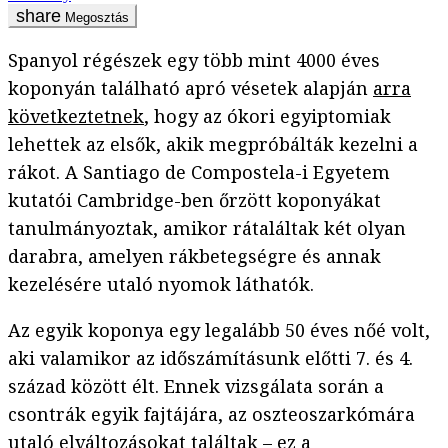
Megosztás
Spanyol régészek egy több mint 4000 éves
koponyán található apró vésetek alapján
arra
következtetnek
, hogy az ókori egyiptomiak
lehettek az elsők, akik megpróbálták kezelni a
rákot. A Santiago de Compostela-i Egyetem
kutatói Cambridge-ben őrzött koponyákat
tanulmányoztak, amikor rátaláltak két olyan
darabra, amelyen rákbetegségre és annak
kezelésére utaló nyomok láthatók.
Az egyik koponya egy legalább 50 éves nőé volt,
aki valamikor az időszámításunk előtti 7. és 4.
század között élt. Ennek vizsgálata során a
csontrák egyik fajtájára, az oszteoszarkómára
utaló elváltozásokat találtak – ez a