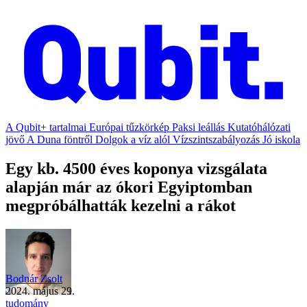
A Qubit+ tartalmai
Európai tűzkörkép
Paksi leállás
Kutatóhálózati
jövő
A Duna föntről
Dolgok a víz alól
Vízszintszabályozás
Jó iskola
Egy kb. 4500 éves koponya vizsgálata
alapján már az ókori Egyiptomban
megpróbálhatták kezelni a rákot
Bodnár Zsolt
2024. május 29.
tudomány