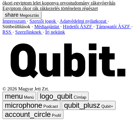
ókori egyiptom
lelet
koponya
orvostudomány
rákgyógyítás
Egyiptom
ókor
rák
rákkezelés
történelem
régészet
Megosztás
Impresszum
Szerzői jogok
Adatvédelmi nyilatkozat
Sütibeállítások
Médiaajánlat
Hirdetői ÁSZF
Támogatói ÁSZF
RSS
Szerzőinknek
Írj nekünk
©
2026
Magyar Jeti Zrt.
Menü
Címlap
Podcast
Qubit+
Profil