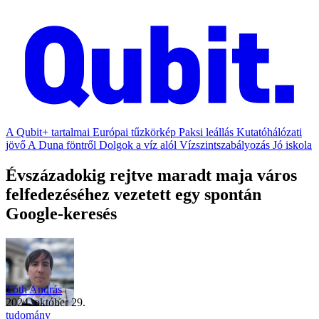
A Qubit+ tartalmai
Európai tűzkörkép
Paksi leállás
Kutatóhálózati
jövő
A Duna föntről
Dolgok a víz alól
Vízszintszabályozás
Jó iskola
Évszázadokig rejtve maradt maja város
felfedezéséhez vezetett egy spontán
Google-keresés
Tóth András
2024. október 29.
tudomány