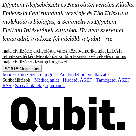
Egyetem Idegsebészeti és Neurointervenciós Klinika
Epilepszia Centrumának vezetője és Ella Krisztina
molekuláris biológus, a Semmelweis Egyetem
Élettani Intézetének kutatója.
Ha nem szeretnél
lemaradni,
iratkozz fel mielőbb a Qubit+-ra!
maja civilizáció
archeológia
város
közép-amerika
adat
LIDAR
felfedezés
térkép
Mexikó
ősi
kultúra
lézeres távérzékelés
piramis
maja
civilizáció
dzsungel
régészet
Megosztás
Impresszum
Szerzői jogok
Adatvédelmi nyilatkozat
Sütibeállítások
Médiaajánlat
Hirdetői ÁSZF
Támogatói ÁSZF
RSS
Szerzőinknek
Írj nekünk