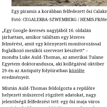
Egy piramis a korábban felfedezett ősi Cala
Fotó
:
CEGALERBA-SZWEMBERG / HEMIS.FR/Hem
„Egy Google-keresés nagyjából 16. oldalán
járhattam, amikor találtam egy lézeres
felmérést, amit egy környezeti monitorozással
foglalkozó mexikói szervezet készített” –
mondta Luke Auld-Thomas, az amerikai Tulane
Egyetem doktorandusza, aki kollégáival október
29-én az Antiquity folyóiratban
közölte
eredményeit.
Miután Auld-Thomas feldolgozta a repülőre
helyezett műszerrel rögzített adatokat, nagy
jelentőségű felfedezést tett: egy ősi maja város