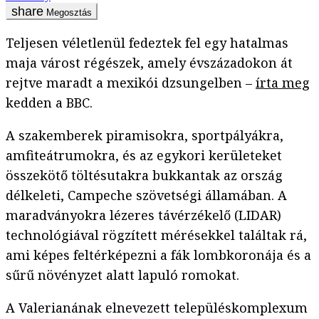
Megosztás
Teljesen véletlenül fedeztek fel egy hatalmas
maja várost régészek, amely évszázadokon át
rejtve maradt a mexikói dzsungelben –
írta meg
kedden a BBC.
A szakemberek piramisokra, sportpályákra,
amfiteátrumokra, és az egykori kerületeket
összekötő töltésutakra bukkantak az ország
délkeleti, Campeche szövetségi államában. A
maradványokra lézeres távérzékelő (LIDAR)
technológiával rögzített mérésekkel találtak rá,
ami képes feltérképezni a fák lombkoronája és a
sűrű növényzet alatt lapuló romokat.
A Valerianának elnevezett településkomplexum