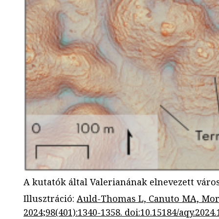
A kutatók által Valerianának elnevezett vár
Illusztráció
:
Auld-Thomas L, Canuto MA, Morle
2024;98(401):1340-1358. doi:10.15184/aqy.2024.