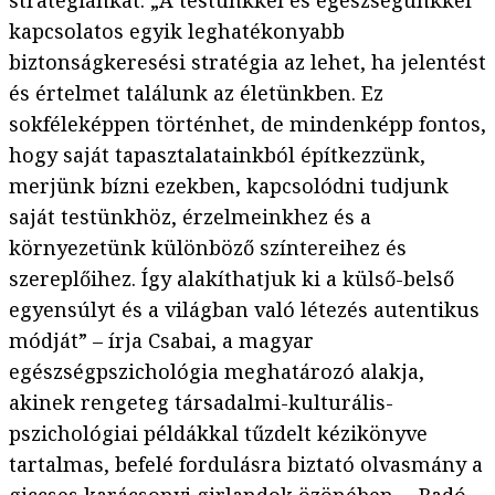
stratégiánkat. „A testünkkel és egészségünkkel
kapcsolatos egyik leghatékonyabb
biztonságkeresési stratégia az lehet, ha jelentést
és értelmet találunk az életünkben. Ez
sokféleképpen történhet, de mindenképp fontos,
hogy saját tapasztalatainkból építkezzünk,
merjünk bízni ezekben, kapcsolódni tudjunk
saját testünkhöz, érzelmeinkhez és a
környezetünk különböző színtereihez és
szereplőihez. Így alakíthatjuk ki a külső-belső
egyensúlyt és a világban való létezés autentikus
módját” – írja Csabai, a magyar
egészségpszichológia meghatározó alakja,
akinek rengeteg társadalmi-kulturális-
pszichológiai példákkal tűzdelt kézikönyve
tartalmas, befelé fordulásra biztató olvasmány a