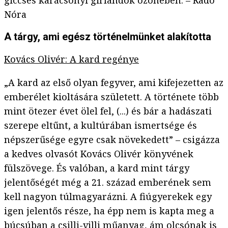
giccses karácsonyi girlandok özönében. – Radó
Nóra
A tárgy, ami egész történelmünket alakította
Kovács Olivér: A kard regénye
„A kard az első olyan fegyver, ami kifejezetten az
emberélet kioltására született. A története több
mint ötezer évet ölel fel, (...) és bár a hadászati
szerepe eltűnt, a kultúrában ismertsége és
népszerűsége egyre csak növekedett” – csigázza
a kedves olvasót Kovács Olivér könyvének
fülszövege. És valóban, a kard mint tárgy
jelentőségét még a 21. század emberének sem
kell nagyon túlmagyarázni. A fiúgyerekek egy
igen jelentős része, ha épp nem is kapta meg a
búcsúban a csilli-villi műanyag, ám olcsónak is