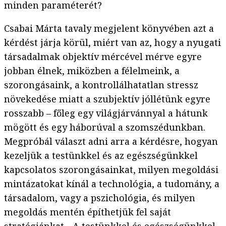
minden paraméterét?
Csabai Márta tavaly megjelent könyvében azt a
kérdést járja körül, miért van az, hogy a nyugati
társadalmak objektív mércével mérve egyre
jobban élnek, miközben a félelmeink, a
szorongásaink, a kontrollálhatatlan stressz
növekedése miatt a szubjektív jóllétünk egyre
rosszabb – főleg egy világjárvánnyal a hátunk
mögött és egy háborúval a szomszédunkban.
Megpróbál választ adni arra a kérdésre, hogyan
kezeljük a testünkkel és az egészségünkkel
kapcsolatos szorongásainkat, milyen megoldási
mintázatokat kínál a technológia, a tudomány, a
társadalom, vagy a pszichológia, és milyen
megoldás mentén építhetjük fel saját