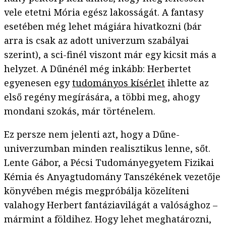
vele etetni Mória egész lakosságát. A fantasy
esetében még lehet mágiára hivatkozni (bár
arra is csak az adott univerzum szabályai
szerint), a sci-finél viszont már egy kicsit más a
helyzet. A Dűnénél még inkább: Herbertet
egyenesen egy
tudományos kísérlet
ihlette az
első regény megírására, a többi meg, ahogy
mondani szokás, már történelem.
Ez persze nem jelenti azt, hogy a Dűne-
univerzumban minden realisztikus lenne, sőt.
Lente Gábor, a Pécsi Tudományegyetem Fizikai
Kémia és Anyagtudomány Tanszékének vezetője
könyvében mégis megpróbálja közelíteni
valahogy Herbert fantáziavilágát a valósághoz –
mármint a földihez. Hogy lehet meghatározni,