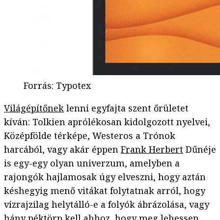
Forrás
:
Typotex
Világépítőnek
lenni egyfajta szent őrületet
kíván: Tolkien aprólékosan kidolgozott nyelvei,
Középfölde térképe, Westeros a Trónok
harcából, vagy akár éppen
Frank Herbert
Dűnéje
is egy-egy olyan univerzum, amelyben a
rajongók hajlamosak úgy elveszni, hogy aztán
késhegyig menő vitákat folytatnak arról, hogy
vízrajzilag helytálló-e a folyók ábrázolása, vagy
hány péktörp kell ahhoz, hogy meg lehessen