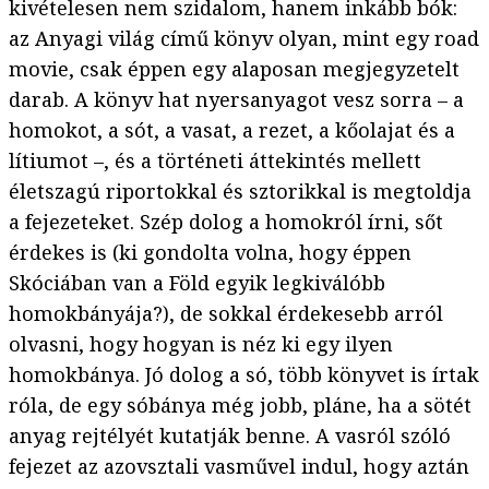
kivételesen nem szidalom, hanem inkább bók:
az Anyagi világ című könyv olyan, mint egy road
movie, csak éppen egy alaposan megjegyzetelt
darab. A könyv hat nyersanyagot vesz sorra – a
homokot, a sót, a vasat, a rezet, a kőolajat és a
lítiumot –, és a történeti áttekintés mellett
életszagú riportokkal és sztorikkal is megtoldja
a fejezeteket. Szép dolog a homokról írni, sőt
érdekes is (ki gondolta volna, hogy éppen
Skóciában van a Föld egyik legkiválóbb
homokbányája?), de sokkal érdekesebb arról
olvasni, hogy hogyan is néz ki egy ilyen
homokbánya. Jó dolog a só, több könyvet is írtak
róla, de egy sóbánya még jobb, pláne, ha a sötét
anyag rejtélyét kutatják benne. A vasról szóló
fejezet az azovsztali vasművel indul, hogy aztán