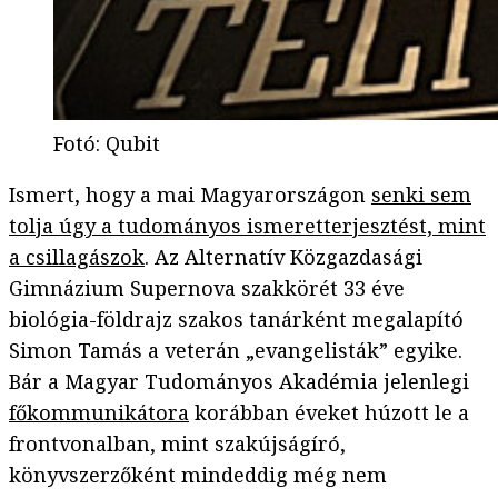
Fotó
:
Qubit
Ismert, hogy a mai Magyarországon
senki sem
tolja úgy a tudományos ismeretterjesztést, mint
a csillagászok
. Az Alternatív Közgazdasági
Gimnázium Supernova szakkörét 33 éve
biológia-földrajz szakos tanárként megalapító
Simon Tamás a veterán „evangelisták” egyike.
Bár a Magyar Tudományos Akadémia jelenlegi
főkommunikátora
korábban éveket húzott le a
frontvonalban, mint szakújságíró,
könyvszerzőként mindeddig még nem