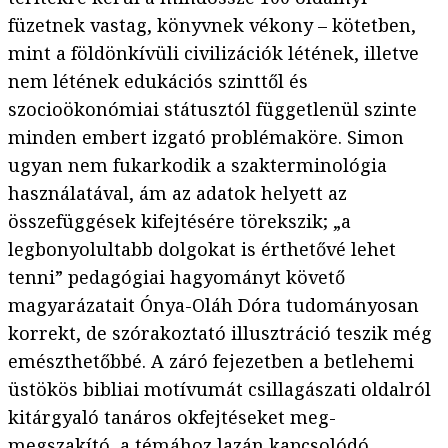
füzetnek vastag, könyvnek vékony – kötetben,
mint a földönkívüli civilizációk létének, illetve
nem létének edukációs szinttől és
szocioökonómiai státusztól függetlenül szinte
minden embert izgató problémaköre. Simon
ugyan nem fukarkodik a szakterminológia
használatával, ám az adatok helyett az
összefüggések kifejtésére törekszik; „a
legbonyolultabb dolgokat is érthetővé lehet
tenni” pedagógiai hagyományt követő
magyarázatait Ónya-Oláh Dóra tudományosan
korrekt, de szórakoztató illusztráció teszik még
emészthetőbbé. A záró fejezetben a betlehemi
üstökös bibliai motívumát csillagászati oldalról
kitárgyaló tanáros okfejtéseket meg-
megszakító, a témához lazán kapcsolódó