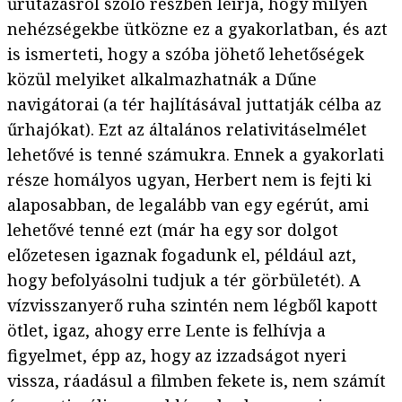
űrutazásról szóló részben leírja, hogy milyen
nehézségekbe ütközne ez a gyakorlatban, és azt
is ismerteti, hogy a szóba jöhető lehetőségek
közül melyiket alkalmazhatnák a Dűne
navigátorai (a tér hajlításával juttatják célba az
űrhajókat). Ezt az általános relativitáselmélet
lehetővé is tenné számukra. Ennek a gyakorlati
része homályos ugyan, Herbert nem is fejti ki
alaposabban, de legalább van egy egérút, ami
lehetővé tenné ezt (már ha egy sor dolgot
előzetesen igaznak fogadunk el, például azt,
hogy befolyásolni tudjuk a tér görbületét). A
vízvisszanyerő ruha szintén nem légből kapott
ötlet, igaz, ahogy erre Lente is felhívja a
figyelmet, épp az, hogy az izzadságot nyeri
vissza, ráadásul a filmben fekete is, nem számít