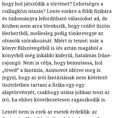
hogy hol játszódik a történet? Lehetséges a
csillagközi utazás? Lente ezekre a földi fizikára
és tudományra lefordítható válaszokat ad, de
közben nem arra törekszik, hogy csúfot űzzön
Herbertből, mellesleg pedig tönkretegye az
olvasók szórakozását. Miért is tenné; már a
könyv fülszövegéből is (és aztán magából a
könyvből még inkább) kiderül, hatalmas Dűne-
rajongó. Nem is célja, hogy bemutassa, hol
„téved” a fantázia, Asimovot idézve meg is
jegyzi, hogy az írói fantáziának nem kötelező
tiszteletben tartani a fizika egy-egy
alaptörvényét, csakhogy utána jobban teszi az
író, ha ehhez következetesen ragaszkodik is.
Lentét nem is ezek az esetek érdeklik: az