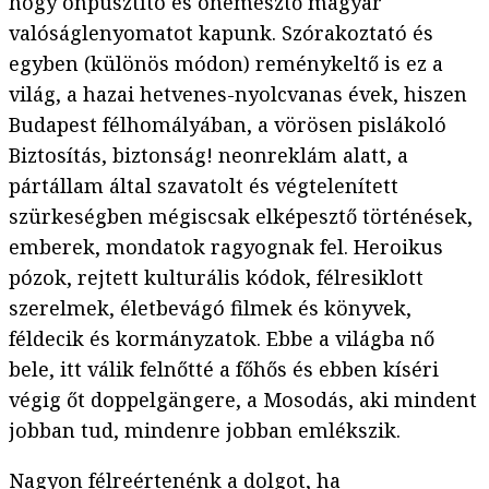
hogy önpusztító és önemésztő magyar
valóságlenyomatot kapunk. Szórakoztató és
egyben (különös módon) reménykeltő is ez a
világ, a hazai hetvenes-nyolcvanas évek, hiszen
Budapest félhomályában, a vörösen pislákoló
Biztosítás, biztonság! neonreklám alatt, a
pártállam által szavatolt és végtelenített
szürkeségben mégiscsak elképesztő történések,
emberek, mondatok ragyognak fel. Heroikus
pózok, rejtett kulturális kódok, félresiklott
szerelmek, életbevágó filmek és könyvek,
féldecik és kormányzatok. Ebbe a világba nő
bele, itt válik felnőtté a főhős és ebben kíséri
végig őt doppelgängere, a Mosodás, aki mindent
jobban tud, mindenre jobban emlékszik.
Nagyon félreértenénk a dolgot, ha