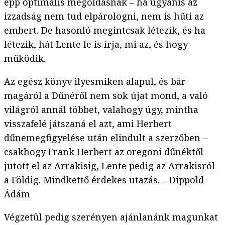
épp optimális megoldásnak – ha ugyanis az
izzadság nem tud elpárologni, nem is hűti az
embert. De hasonló megintcsak létezik, és ha
létezik, hát Lente le is írja, mi az, és hogy
működik.
Az egész könyv ilyesmiken alapul, és bár
magáról a Dűnéről nem sok újat mond, a való
világról annál többet, valahogy úgy, mintha
visszafelé játszaná el azt, ami Herbert
dűnemegfigyelése után elindult a szerzőben –
csakhogy Frank Herbert az oregoni dűnéktől
jutott el az Arrakisig, Lente pedig az Arrakisról
a Földig. Mindkettő érdekes utazás. – Dippold
Ádám
Végzetül pedig szerényen ajánlanánk magunkat