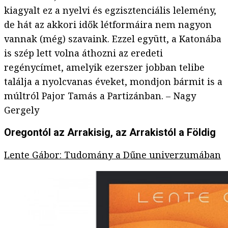
kiagyalt ez a nyelvi és egzisztenciális lelemény,
de hát az akkori idők létformáira nem nagyon
vannak (még) szavaink. Ezzel együtt, a Katonába
is szép lett volna áthozni az eredeti
regénycímet, amelyik ezerszer jobban telibe
találja a nyolcvanas éveket, mondjon bármit is a
múltról Pajor Tamás a Partizánban. – Nagy
Gergely
Oregontól az Arrakisig, az Arrakistól a Földig
Lente Gábor: Tudomány a Dűne univerzumában