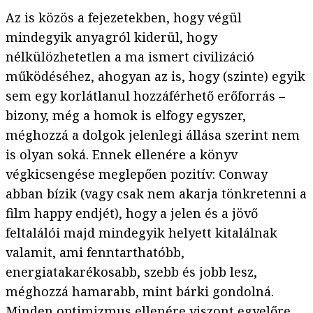
Az is közös a fejezetekben, hogy végül
mindegyik anyagról kiderül, hogy
nélkülözhetetlen a ma ismert civilizáció
működéséhez, ahogyan az is, hogy (szinte) egyik
sem egy korlátlanul hozzáférhető erőforrás –
bizony, még a homok is elfogy egyszer,
méghozzá a dolgok jelenlegi állása szerint nem
is olyan soká. Ennek ellenére a könyv
végkicsengése meglepően pozitív: Conway
abban bízik (vagy csak nem akarja tönkretenni a
film happy endjét), hogy a jelen és a jövő
feltalálói majd mindegyik helyett kitalálnak
valamit, ami fenntarthatóbb,
energiatakarékosabb, szebb és jobb lesz,
méghozzá hamarabb, mint bárki gondolná.
Minden optimizmus ellenére viszont egyelőre