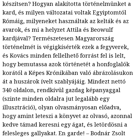
készítsen? Hogyan alakította történelmünket a
kard, és milyen változatai voltak Egyiptomtól
Rómáig, milyeneket használtak az kelták és az
avarok, és mi a helyzet Attila és Beowulf
kardjával? Természetesen Magyarország
történelmét is végigkísérték ezek a fegyverek,
és Kovács minden fellelhető forrást fel is lelt,
hogy bemutassa azok történetét a honfoglalók
korától a Képes Krónikában való ábrázolásukon
át a huszárok ívelt szablyájáig. Mindezt nettó
340 oldalon, rendkívül gazdag képanyaggal
(szinte minden oldalra jut legalább egy
illusztráció), olyan olvasmányosan előadva,
hogy amint leteszi a könyvet az olvasó, azonnal
kedve támad keresni egy ágat, és letördösni a
felesleges gallyakat. En garde! – Bodnár Zsolt