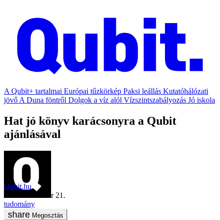
A Qubit+ tartalmai
Európai tűzkörkép
Paksi leállás
Kutatóhálózati
jövő
A Duna föntről
Dolgok a víz alól
Vízszintszabályozás
Jó iskola
Hat jó könyv karácsonyra a Qubit
ajánlásával
Qubit.hu
2024. december 21.
tudomány
Megosztás