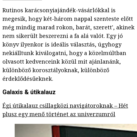
Rutinos karácsonyiajándék-vásárlókkal is
megesik, hogy két-három nappal szenteste előtt
még mindig marad rokon, barát, szerett', akinek
nem sikerült beszerezni a fa alá valót. Egy jó
könyv ilyenkor is ideális választás, úgyhogy
nekiálltunk kiválogatni, hogy a közelmúltban
olvasott kedvenceink közül mit ajánlanánk,
különböző korosztályoknak, különböző
érdeklődésűeknek.
Galaxis & útikalauz
Égi útikalauz csillagközi navigátoroknak – Hét
plusz egy menő történet az univerzumról