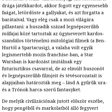
drága játékkardot, akkor fogott egy egyenesebb
faágat, letördöste a gallyakat, és azt forgatta a
barátaival. Vagy elég csak a mozi világára
pillantani: a huszadik század legnépszerűbb
műfajai közé tartoztak az úgynevezett kardos-
szandálos történelmi-mitológiai filmek (a Ben-
Hurtól a Spartacusig), a valaha volt egyik
legismertebb mozis franchise-ban, a Star
Warsban is kardozást imitálnak egy
futurisztikus csavarral, de az elmúlt huszonöt
év legnépszerűbb filmjeit és tévésorozatait is
alapjaiban határozták meg – lásd A gyűrűk ura-
és a Trónok harca-szerű fantasyket.
De melyik civilizációnak jutott először eszébe,
hogy pengéből és markolatból álló fegyvert