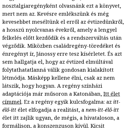
nosztalgiaregényként olvasnánk ezt a könyvet,
mert nem az. Kevésre emlékszünk és még
kevesebbet meséltünk el erről az évtizedünkről,
a hosszú nyolcvanas évekről, amely a lengyel
felkelés előtt kezdődik és a rendszerváltás után
végződik. Miközben családregény-töredéket és
énregényt ír, Jánossy erre tesz kísérletet. És azt
sem hallgatja el, hogy az évtized elmúltával
folytathatatlanná válik gondosan kialakított
létmódja. Másképp kellene élni, csak az nem
látszik, hogy hogyan. A regény színházi
adaptációja már műsoron a Katonában,
Itt élet
címmel
. Ez a regény egyik kulcsfogalma: az
itt-
élő-itt
élet elfogadja a realitást, a
nem-itt-élő-itt
élet itt zajlik ugyan, de mégis, a hivataloson, a
formálison, a konszenzuson kívül. Kicsit