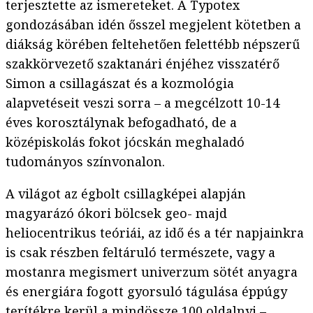
terjesztette az ismereteket. A Typotex
gondozásában idén ősszel megjelent kötetben a
diákság körében feltehetően felettébb népszerű
szakkörvezető szaktanári énjéhez visszatérő
Simon a csillagászat és a kozmológia
alapvetéseit veszi sorra – a megcélzott 10-14
éves korosztálynak befogadható, de a
középiskolás fokot jócskán meghaladó
tudományos színvonalon.
A világot az égbolt csillagképei alapján
magyarázó ókori bölcsek geo- majd
heliocentrikus teóriái, az idő és a tér napjainkra
is csak részben feltáruló természete, vagy a
mostanra megismert univerzum sötét anyagra
és energiára fogott gyorsuló tágulása éppúgy
terítékre kerül a mindössze 100 oldalnyi –