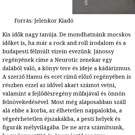
Forrás
:
Jelenkor Kiadó
Kis idők nagy tanúja. De mondhatnánk mocskos
időket is, ha már a rock and roll irodalom és a
budapesti félmúlt vizein evezünk. Jánossy
regényének címe a Neurotic zenekar egy
dalából való, a könyv tere és ideje a kádárizmus.
A szerző Hamu és ecet című előző regényében is
részben ezzel az idővel akart számot vetni,
valamint a fejlődésregény műfajával és önnön
felnövekedésével. Most még alaposabban száll
alá ebbe a korba, az élhetetlen nappalokba, a
végeérhetetlen éjszakákba, a pesti helyek és
figurák mélyvilágába. De ne arra számítsunk,