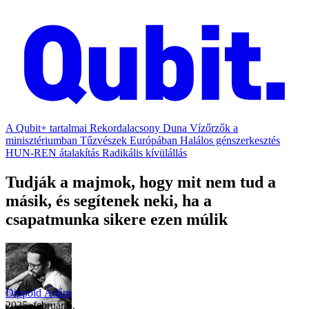
A Qubit+ tartalmai
Rekordalacsony Duna
Vízőrzők a
minisztériumban
Tűzvészek Európában
Halálos génszerkesztés
HUN-REN átalakítás
Radikális kívülállás
Tudják a majmok, hogy mit nem tud a
másik, és segítenek neki, ha a
csapatmunka sikere ezen múlik
Dippold Ádám
2025. február 5.