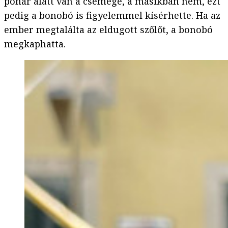
pohár alatt van a csemege, a másikban nem, ezt
pedig a bonobó is figyelemmel kísérhette. Ha az
ember megtalálta az eldugott szőlőt, a bonobó
megkaphatta.