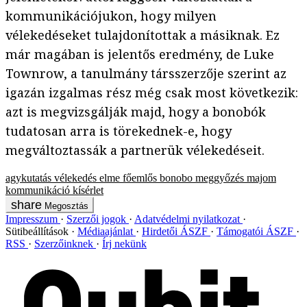
kommunikációjukon, hogy milyen
vélekedéseket tulajdonítottak a másiknak. Ez
már magában is jelentős eredmény, de Luke
Townrow, a tanulmány társszerzője szerint az
igazán izgalmas rész még csak most következik:
azt is megvizsgálják majd, hogy a bonobók
tudatosan arra is törekednek-e, hogy
megváltoztassák a partnerük vélekedéseit.
agykutatás
vélekedés
elme
főemlős
bonobo
meggyőzés
majom
kommunikáció
kísérlet
Megosztás
Impresszum
Szerzői jogok
Adatvédelmi nyilatkozat
Sütibeállítások
Médiaajánlat
Hirdetői ÁSZF
Támogatói ÁSZF
RSS
Szerzőinknek
Írj nekünk