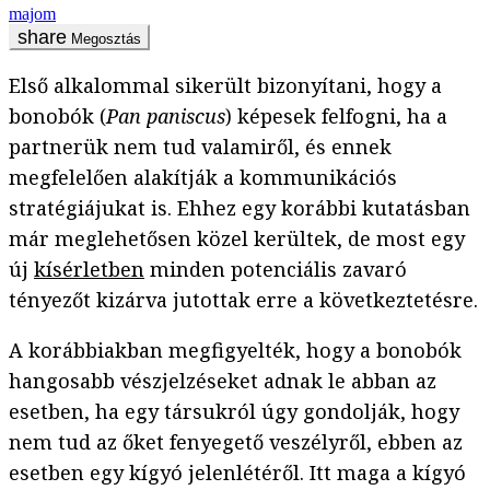
majom
Megosztás
Első alkalommal sikerült bizonyítani, hogy a
bonobók (
Pan paniscus
) képesek felfogni, ha a
partnerük nem tud valamiről, és ennek
megfelelően alakítják a kommunikációs
stratégiájukat is. Ehhez egy korábbi kutatásban
már meglehetősen közel kerültek, de most egy
új
kísérletben
minden potenciális zavaró
tényezőt kizárva jutottak erre a következtetésre.
A korábbiakban megfigyelték, hogy a bonobók
hangosabb vészjelzéseket adnak le abban az
esetben, ha egy társukról úgy gondolják, hogy
nem tud az őket fenyegető veszélyről, ebben az
esetben egy kígyó jelenlétéről. Itt maga a kígyó