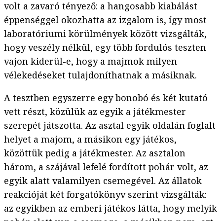
volt a zavaró tényező: a hangosabb kiabálást
éppenséggel okozhatta az izgalom is, így most
laboratóriumi körülmények között vizsgálták,
hogy veszély nélkül, egy több fordulós teszten
vajon kiderül-e, hogy a majmok milyen
vélekedéseket tulajdoníthatnak a másiknak.
A tesztben egyszerre egy bonobó és két kutató
vett részt, közülük az egyik a játékmester
szerepét játszotta. Az asztal egyik oldalán foglalt
helyet a majom, a másikon egy játékos,
közöttük pedig a játékmester. Az asztalon
három, a szájával lefelé fordított pohár volt, az
egyik alatt valamilyen csemegével. Az állatok
reakcióját két forgatókönyv szerint vizsgálták:
az egyikben az emberi játékos látta, hogy melyik