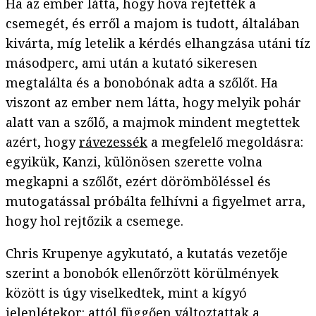
Ha az ember látta, hogy hova rejtették a
csemegét, és erről a majom is tudott, általában
kivárta, míg letelik a kérdés elhangzása utáni tíz
másodperc, ami után a kutató sikeresen
megtalálta és a bonobónak adta a szőlőt. Ha
viszont az ember nem látta, hogy melyik pohár
alatt van a szőlő, a majmok mindent megtettek
azért, hogy
rávezessék
a megfelelő megoldásra:
egyikük, Kanzi, különösen szerette volna
megkapni a szőlőt, ezért dörömböléssel és
mutogatással próbálta felhívni a figyelmet arra,
hogy hol rejtőzik a csemege.
Chris Krupenye agykutató, a kutatás vezetője
szerint a bonobók ellenőrzött körülmények
között is úgy viselkedtek, mint a kígyó
jelenlétekor: attól függően változtattak a