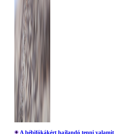
A bébifókákért hajlandó tenni valamit