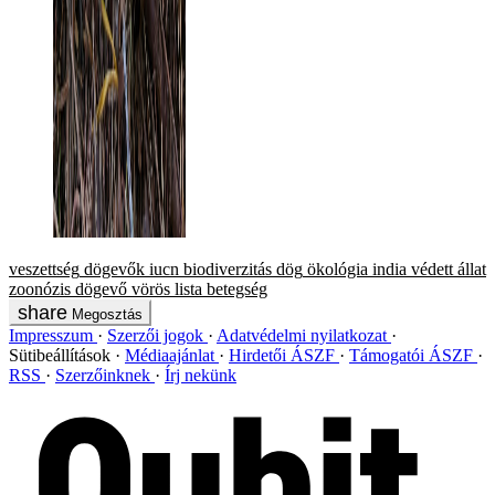
veszettség
dögevők
iucn
biodiverzitás
dög
ökológia
india
védett állat
zoonózis
dögevő
vörös lista
betegség
Megosztás
Impresszum
Szerzői jogok
Adatvédelmi nyilatkozat
Sütibeállítások
Médiaajánlat
Hirdetői ÁSZF
Támogatói ÁSZF
RSS
Szerzőinknek
Írj nekünk