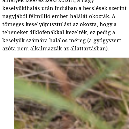
amelyek 2000 és 2005 között, a nagy
keselyűkihalás után Indiában a becslések szerint
nagyjából félmillió ember halálát okozták. A
tömeges keselyűpusztulást az okozta, hogy a
teheneket diklofenákkal kezelték, ez pedig a
keselyűk számára halálos méreg (a gyógyszert
azóta nem alkalmazzák az állattartásban).