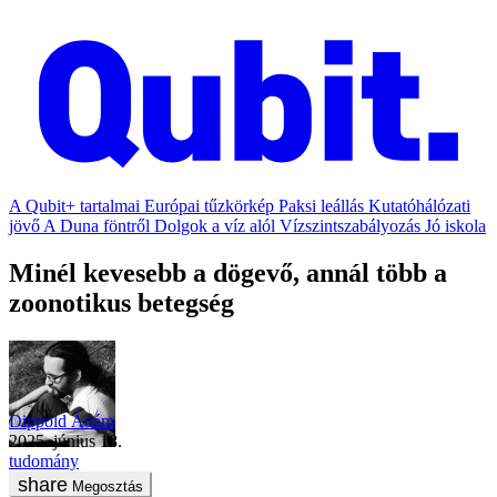
A Qubit+ tartalmai
Európai tűzkörkép
Paksi leállás
Kutatóhálózati
jövő
A Duna föntről
Dolgok a víz alól
Vízszintszabályozás
Jó iskola
Minél kevesebb a dögevő, annál több a
zoonotikus betegség
Dippold Ádám
2025. június 18.
tudomány
Megosztás