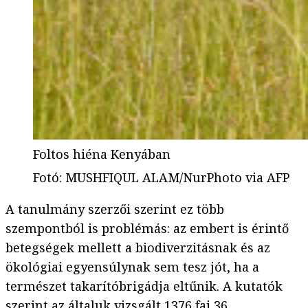
Foltos hiéna Kenyában
Fotó
:
MUSHFIQUL ALAM/NurPhoto via AFP
A tanulmány szerzői szerint ez több
szempontból is problémás: az embert is érintő
betegségek mellett a biodiverzitásnak és az
ökológiai egyensúlynak sem tesz jót, ha a
természet takarítóbrigádja eltűnik. A kutatók
szerint az általuk vizsgált 1376 faj 36