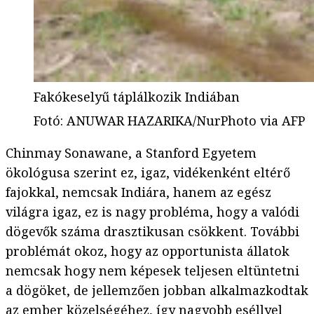
Fakókeselyű táplálkozik Indiában
Fotó
:
ANUWAR HAZARIKA/NurPhoto via AFP
Chinmay Sonawane, a Stanford Egyetem
ökológusa szerint ez, igaz, vidékenként eltérő
fajokkal, nemcsak Indiára, hanem az egész
világra igaz, ez is nagy probléma, hogy a valódi
dögevők száma drasztikusan csökkent. További
problémát okoz, hogy az opportunista állatok
nemcsak hogy nem képesek teljesen eltüntetni
a dögöket, de jellemzően jobban alkalmazkodtak
az ember közelségéhez, így nagyobb eséllyel