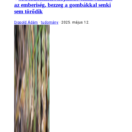
az emberiség, bezzeg a gombákkal senki
sem törődik
Dippold Ádám
tudomány
2025. május 12.