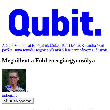
A Qubit+ tartalmai
Európai tűzkörkép
Paksi leállás
Kutatóhálózati
jövő
A Duna föntről
Dolgok a víz alól
Vízszintszabályozás
Jó iskola
Megbillent a Föld energiaegyensúlya
Vajna Tamás
2025. október 27.
tudomány
Megosztás