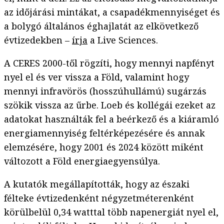
az időjárási mintákat, a csapadékmennyiséget és
a bolygó általános éghajlatát az elkövetkező
évtizedekben –
írja
a Live Sciences.
A CERES 2000-től rögzíti, hogy mennyi napfényt
nyel el és ver vissza a Föld, valamint hogy
mennyi infravörös (hosszúhullámú) sugárzás
szökik vissza az űrbe. Loeb és kollégái ezeket az
adatokat használták fel a beérkező és a kiáramló
energiamennyiség feltérképezésére és annak
elemzésére, hogy 2001 és 2024 között miként
változott a Föld energiaegyensúlya.
A kutatók megállapították, hogy az északi
félteke évtizedenként négyzetméterenként
körülbelül 0,34 watttal több napenergiát nyel el,