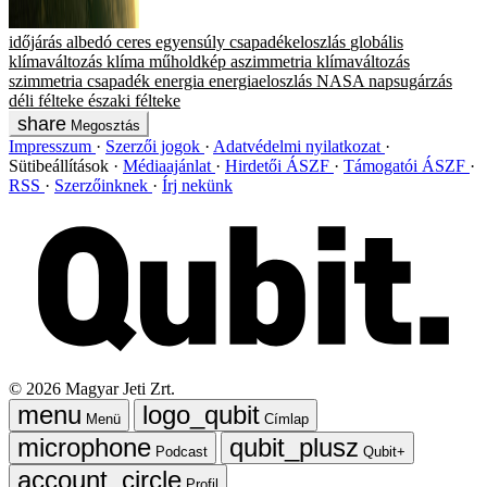
időjárás
albedó
ceres
egyensúly
csapadékeloszlás
globális
klímaváltozás
klíma
műholdkép
aszimmetria
klímaváltozás
szimmetria
csapadék
energia
energiaeloszlás
NASA
napsugárzás
déli félteke
északi félteke
Megosztás
Impresszum
Szerzői jogok
Adatvédelmi nyilatkozat
Sütibeállítások
Médiaajánlat
Hirdetői ÁSZF
Támogatói ÁSZF
RSS
Szerzőinknek
Írj nekünk
©
2026
Magyar Jeti Zrt.
Menü
Címlap
Podcast
Qubit+
Profil