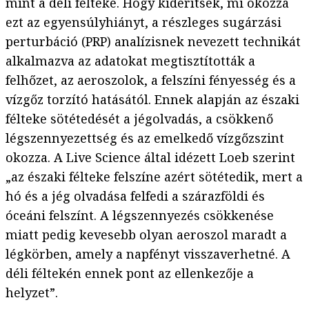
mint a déli félteke. Hogy kiderítsék, mi okozza
ezt az egyensúlyhiányt, a részleges sugárzási
perturbáció (PRP) analízisnek nevezett technikát
alkalmazva az adatokat megtisztították a
felhőzet, az aeroszolok, a felszíni fényesség és a
vízgőz torzító hatásától. Ennek alapján az északi
félteke sötétedését a jégolvadás, a csökkenő
légszennyezettség és az emelkedő vízgőzszint
okozza. A Live Science által idézett Loeb szerint
„az északi félteke felszíne azért sötétedik, mert a
hó és a jég olvadása felfedi a szárazföldi és
óceáni felszínt. A légszennyezés csökkenése
miatt pedig kevesebb olyan aeroszol maradt a
légkörben, amely a napfényt visszaverhetné. A
déli féltekén ennek pont az ellenkezője a
helyzet”.