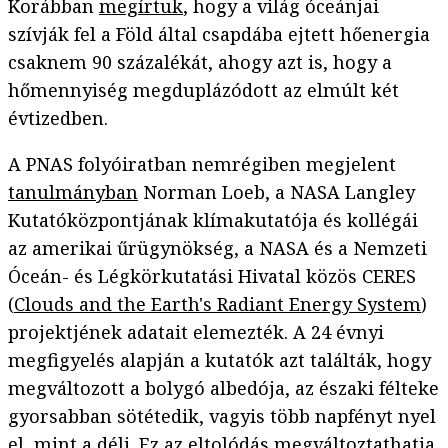
Korábban
megírtuk
, hogy a világ óceánjai
szívják fel a Föld által csapdába ejtett hőenergia
csaknem 90 százalékát, ahogy azt is, hogy a
hőmennyiség megduplázódott az elmúlt két
évtizedben.
A PNAS folyóiratban nemrégiben megjelent
tanulmányban
Norman Loeb, a NASA Langley
Kutatóközpontjának klímakutatója és kollégái
az amerikai űrügynökség, a NASA és a Nemzeti
Óceán- és Légkörkutatási Hivatal közös CERES
(
Clouds and the Earth's Radiant Energy System
)
projektjének adatait elemezték. A 24 évnyi
megfigyelés alapján a kutatók azt találták, hogy
megváltozott a bolygó albedója, az északi félteke
gyorsabban sötétedik, vagyis több napfényt nyel
el, mint a déli. Ez az eltolódás megváltoztathatja