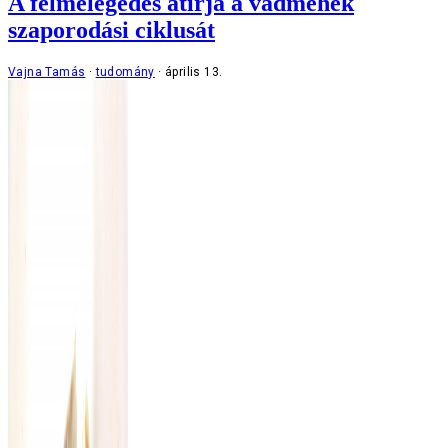
A felmelegedés átírja a vadméhek
szaporodási ciklusát
Vajna Tamás
tudomány
április 13.