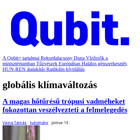
A Qubit+ tartalmai
Rekordalacsony Duna
Vízőrzők a
minisztériumban
Tűzvészek Európában
Halálos génszerkesztés
HUN-REN átalakítás
Radikális kívülállás
globális klímaváltozás
A magas hőtűrésű trópusi vadméheket
fokozottan veszélyezteti a felmelegedés
Vajna Tamás
tudomány
június 15.