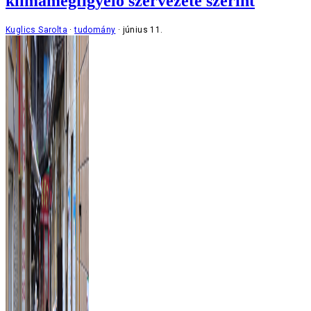
klímamegfigyelő szervezete szerint
Kuglics Sarolta
tudomány
június 11.