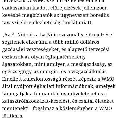
növekszik. A WMO szerint az évnek ebben a
szakaszában kiadott előrejelzések jellemzően
kevésbé megbízhatók az úgynevezett boreális
tavaszi előrejelezhetőségi korlát miatt.
„Az El Niño és a La Niña szezonális előrejelzései
segítenek elkerülni a több millió dolláros
gazdasági veszteségeket, és alapvető tervezési
eszközök az olyan éghajlatérzékeny
ágazatokban, mint amilyen a mezőgazdaság, az
egészségügy, az energia- és a vízgazdálkodás.
Emellett kulcsfontosságú részét képezik a WMO
által nyújtott éghajlati információknak, amelyek
támogatják a humanitárius műveleteket és a
katasztrófakockázat-kezelést, és ezáltal életeket
mentenek” – fogalmaz a közleményben a WMO
főtitkára.