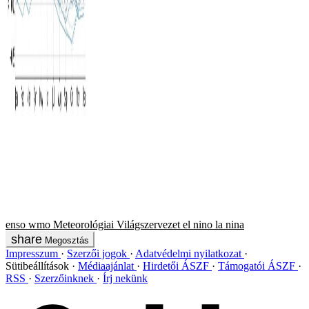
enso
wmo
Meteorológiai Világszervezet
el nino
la nina
Megosztás
Impresszum
Szerzői jogok
Adatvédelmi nyilatkozat
Sütibeállítások
Médiaajánlat
Hirdetői ÁSZF
Támogatói ÁSZF
RSS
Szerzőinknek
Írj nekünk