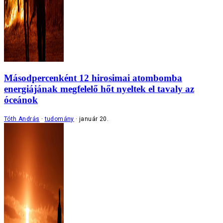
Másodpercenként 12 hirosimai atombomba
energiájának megfelelő hőt nyeltek el tavaly az
óceánok
Tóth András
tudomány
január 20.