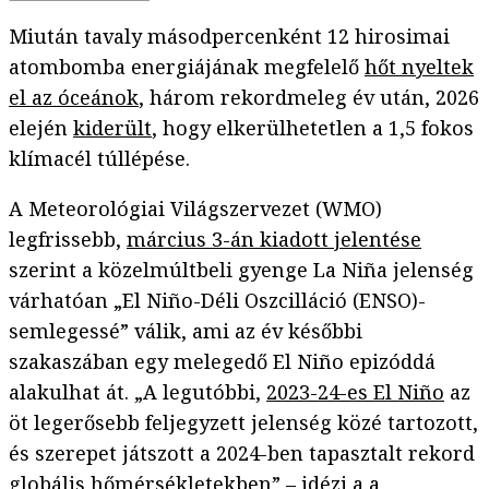
Miután tavaly másodpercenként 12 hirosimai
atombomba energiájának megfelelő
hőt nyeltek
el az óceánok
, három rekordmeleg év után, 2026
elején
kiderült
, hogy elkerülhetetlen a 1,5 fokos
klímacél túllépése.
A Meteorológiai Világszervezet (WMO)
legfrissebb,
március 3-án kiadott jelentése
szerint a közelmúltbeli gyenge La Niña jelenség
várhatóan „El Niño-Déli Oszcilláció (ENSO)-
semlegessé” válik, ami az év későbbi
szakaszában egy melegedő El Niño epizóddá
alakulhat át. „A legutóbbi,
2023-24-es El Niño
az
öt legerősebb feljegyzett jelenség közé tartozott,
és szerepet játszott a 2024-ben tapasztalt rekord
globális hőmérsékletekben” – idézi a a