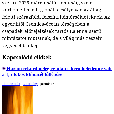
szerint 2026 márciusától májusáig széles
körben elterjedt globális esélye van az átlag
feletti szárazföldi felszíni hőmérsékleteknek. Az
egyenlítői Csendes-óceán térségében a
csapadék-előrejelzések tartós La Niña-szerű
mintázatot mutatnak, de a világ más részein
vegyesebb a kép.
Kapcsolódó cikkek
Három rekordmeleg év után elkerülhetetlenné vált
a 1,5 fokos klímacél túllépése
Tóth András
tudomány
január 14.