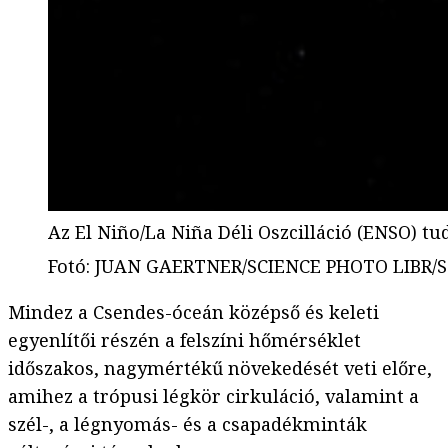
Az El Niño/La Niña Déli Oszcilláció (ENSO) t
Fotó
:
JUAN GAERTNER/SCIENCE PHOTO LIBR/Sci
Mindez a Csendes-óceán középső és keleti
egyenlítői részén a felszíni hőmérséklet
időszakos, nagymértékű növekedését veti előre,
amihez a trópusi légkör cirkuláció, valamint a
szél-, a légnyomás- és a csapadékminták