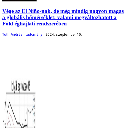
Vége az El Niño-nak, de még mindig nagyon magas
a globális hőmérséklet: valami megváltozhatott a
Föld éghajlati rendszerében
Tóth András
tudomány
2024. szeptember 10.