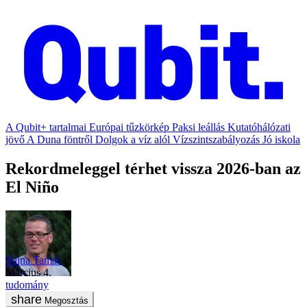
A Qubit+ tartalmai
Európai tűzkörkép
Paksi leállás
Kutatóhálózati
jövő
A Duna föntről
Dolgok a víz alól
Vízszintszabályozás
Jó iskola
Rekordmeleggel térhet vissza 2026-ban az
El Niño
Vajna Tamás
március 4.
tudomány
Megosztás