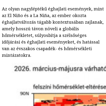
Az olyan nagyléptékű éghajlati események, mint
az El Niño és a La Niña, az ember okozta
éghajlatváltozás tágabb kontextusában zajlanak,
amely hosszú távon növeli a globális
hőmérsékletet, súlyosbítja a szélsőséges
időjárási és éghajlati eseményeket, és hatással
van az évszakos csapadék- és hőmérsékleti
mintázatokra.