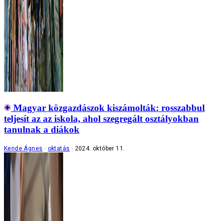
Magyar közgazdászok kiszámolták: rosszabbul
teljesít az az iskola, ahol szegregált osztályokban
tanulnak a diákok
Kende Ágnes
oktatás
2024. október 11.