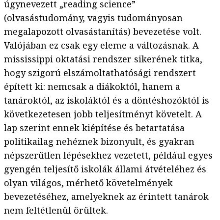
úgynevezett „reading science”
(olvasástudomány, vagyis tudományosan
megalapozott olvasástanítás) bevezetése volt.
Valójában ez csak egy eleme a változásnak. A
mississippi oktatási rendszer sikerének titka,
hogy szigorú elszámoltathatósági rendszert
épített ki: nemcsak a diákoktól, hanem a
tanároktól, az iskoláktól és a döntéshozóktól is
következetesen jobb teljesítményt követelt. A
lap szerint ennek kiépítése és betartatása
politikailag nehéznek bizonyult, és gyakran
népszerűtlen lépésekhez vezetett, például egyes
gyengén teljesítő iskolák állami átvételéhez és
olyan világos, mérhető követelmények
bevezetéséhez, amelyeknek az érintett tanárok
nem feltétlenül örültek.