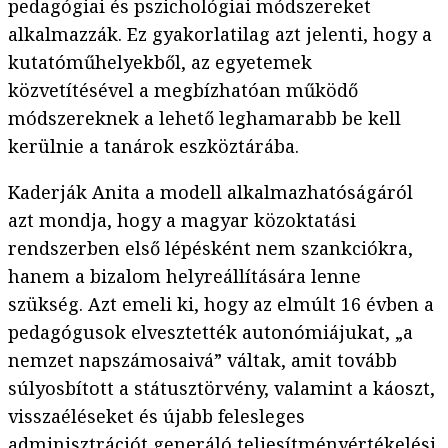
pedagógiai és pszichológiai módszereket
alkalmazzák. Ez gyakorlatilag azt jelenti, hogy a
kutatóműhelyekből, az egyetemek
közvetítésével a megbízhatóan működő
módszereknek a lehető leghamarabb be kell
kerülnie a tanárok eszköztárába.
Kaderják Anita a modell alkalmazhatóságáról
azt mondja, hogy a magyar közoktatási
rendszerben első lépésként nem szankciókra,
hanem a bizalom helyreállítására lenne
szükség. Azt emeli ki, hogy az elmúlt 16 évben a
pedagógusok elvesztették autonómiájukat, „a
nemzet napszámosaivá” váltak, amit tovább
súlyosbított a státusztörvény, valamint a káoszt,
visszaéléseket és újabb felesleges
adminisztrációt generáló teljesítményértékelési