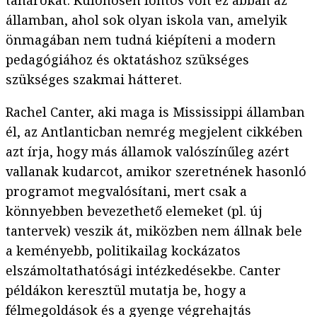
tanárokat. Különösen fontos volt ez abban az
államban, ahol sok olyan iskola van, amelyik
önmagában nem tudná kiépíteni a modern
pedagógiához és oktatáshoz szükséges
szükséges szakmai hátteret.
Rachel Canter, aki maga is Mississippi államban
él, az Antlanticban nemrég megjelent cikkében
azt írja, hogy más államok valószínűleg azért
vallanak kudarcot, amikor szeretnének hasonló
programot megvalósítani, mert csak a
könnyebben bevezethető elemeket (pl. új
tantervek) veszik át, miközben nem állnak bele
a keményebb, politikailag kockázatos
elszámoltathatósági intézkedésekbe. Canter
példákon keresztül mutatja be, hogy a
félmegoldások és a gyenge végrehajtás