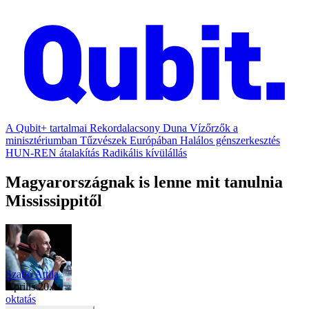
A Qubit+ tartalmai
Rekordalacsony Duna
Vízőrzők a
minisztériumban
Tűzvészek Európában
Halálos génszerkesztés
HUN-REN átalakítás
Radikális kívülállás
Magyarországnak is lenne mit tanulnia
Mississippitől
Szabó Attila
április 20.
oktatás