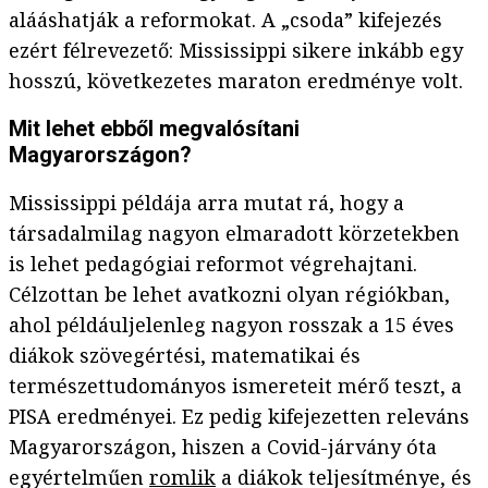
alááshatják a reformokat. A „csoda” kifejezés
ezért félrevezető: Mississippi sikere inkább egy
hosszú, következetes maraton eredménye volt.
Mit lehet ebből megvalósítani
Magyarországon?
Mississippi példája arra mutat rá, hogy a
társadalmilag nagyon elmaradott körzetekben
is lehet pedagógiai reformot végrehajtani.
Célzottan be lehet avatkozni olyan régiókban,
ahol példáuljelenleg nagyon rosszak a 15 éves
diákok szövegértési, matematikai és
természettudományos ismereteit mérő teszt, a
PISA eredményei. Ez pedig kifejezetten releváns
Magyarországon, hiszen a Covid-járvány óta
egyértelműen
romlik
a diákok teljesítménye, és