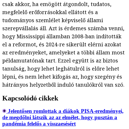
csak akkor, ha emögött átgondolt, tudatos,
megfelelő erőforrásokkal ellátott és a
tudományos szemlélet képviselő állami
szerepvállalás áll. Azt is érdemes számba venni,
hogy Mississippi államban 2008-ban indították
el a reformot, és 2024-re sikerült elérni azokat
az eredményeket, amelyeket a többi állam most
példamutatónak tart. Ezzel együtt is az biztos
tanulság, hogy lehet leghátulról is előre lehet
lépni, és nem lehet kifogás az, hogy szegény és
hátrányos helyzetből induló tanulókról van szó.
Kapcsolódó cikkek
Jelentősen romlottak a diákok PISA-eredményei,
de megdőlni látszik az az elmélet, hogy pusztán a
pandémia felelős a visszaesésért