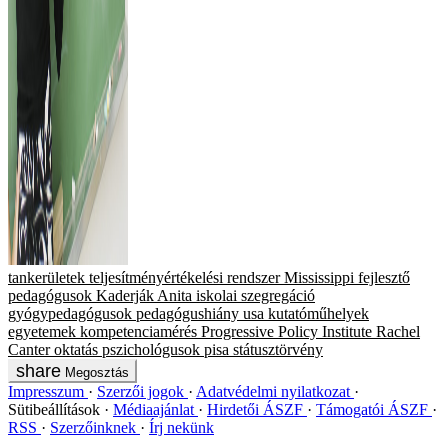
tankerületek
teljesítményértékelési rendszer
Mississippi
fejlesztő
pedagógusok
Kaderják Anita
iskolai szegregáció
gyógypedagógusok
pedagógushiány
usa
kutatóműhelyek
egyetemek
kompetenciamérés
Progressive Policy Institute
Rachel
Canter
oktatás
pszichológusok
pisa
státusztörvény
Megosztás
Impresszum
Szerzői jogok
Adatvédelmi nyilatkozat
Sütibeállítások
Médiaajánlat
Hirdetői ÁSZF
Támogatói ÁSZF
RSS
Szerzőinknek
Írj nekünk