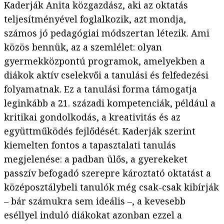
Kaderják Anita közgazdász, aki az oktatás
teljesítményével foglalkozik, azt mondja,
számos jó pedagógiai módszertan létezik. Ami
közös bennük, az a szemlélet: olyan
gyermekközpontú programok, amelyekben a
diákok aktív cselekvői a tanulási és felfedezési
folyamatnak. Ez a tanulási forma támogatja
leginkább a 21. századi kompetenciák, például a
kritikai gondolkodás, a kreativitás és az
együttműködés fejlődését. Kaderják szerint
kiemelten fontos a tapasztalati tanulás
megjelenése: a padban ülős, a gyerekeket
passzív befogadó szerepre károztató oktatást a
középosztálybeli tanulók még csak-csak kibírják
– bár számukra sem ideális –, a kevesebb
eséllyel induló diákokat azonban ezzel a