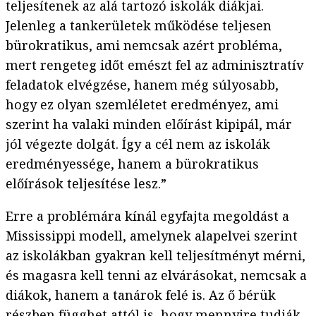
teljesítenek az alá tartozó iskolák diákjai.
Jelenleg a tankerületek működése teljesen
bürokratikus, ami nemcsak azért probléma,
mert rengeteg időt emészt fel az adminisztratív
feladatok elvégzése, hanem még súlyosabb,
hogy ez olyan szemléletet eredményez, ami
szerint ha valaki minden előírást kipipál, már
jól végezte dolgát. Így a cél nem az iskolák
eredményessége, hanem a bürokratikus
előírások teljesítése lesz.”
Erre a problémára kínál egyfajta megoldást a
Mississippi modell, amelynek alapelvei szerint
az iskolákban gyakran kell teljesítményt mérni,
és magasra kell tenni az elvárásokat, nemcsak a
diákok, hanem a tanárok felé is. Az ő bérük
részben függhet attól is, hogy mennyire tudják