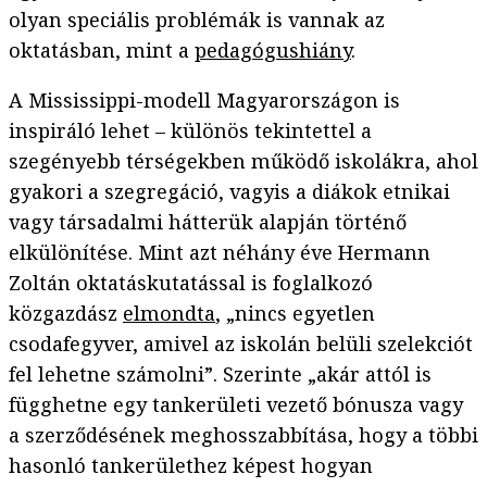
olyan speciális problémák is vannak az
oktatásban, mint a
pedagógushiány
.
A Mississippi-modell Magyarországon is
inspiráló lehet – különös tekintettel a
szegényebb térségekben működő iskolákra, ahol
gyakori a szegregáció, vagyis a diákok etnikai
vagy társadalmi hátterük alapján történő
elkülönítése. Mint azt néhány éve Hermann
Zoltán oktatáskutatással is foglalkozó
közgazdász
elmondta
, „nincs egyetlen
csodafegyver, amivel az iskolán belüli szelekciót
fel lehetne számolni”. Szerinte „akár attól is
függhetne egy tankerületi vezető bónusza vagy
a szerződésének meghosszabbítása, hogy a többi
hasonló tankerülethez képest hogyan