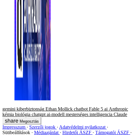
gemini
kiberbiztonság
Ethan Mollick
chatbot
Fable 5
ai
Anthropic
kémia
biológia
chatgpt
ai-modell
mesterséges intelligencia
Claude
Megosztás
Impresszum
Szerzői jogok
Adatvédelmi nyilatkozat
Sütibeállítások
Médiaajánlat
Hirdetői ÁSZF
Támogatói ÁSZF