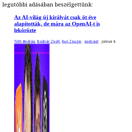
legutóbbi adásában beszélgettünk:
Az AI-világ új királyát csak öt éve
alapították, de mára az OpenAI-t is
lekörözte
Tóth András
,
Bodnár Zsolt
,
Kun Zsuzsi
podcast
június 6.