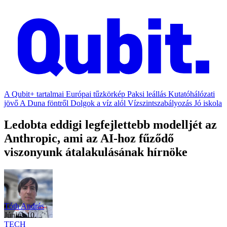
A Qubit+ tartalmai
Európai tűzkörkép
Paksi leállás
Kutatóhálózati
jövő
A Duna föntről
Dolgok a víz alól
Vízszintszabályozás
Jó iskola
Ledobta eddigi legfejlettebb modelljét az
Anthropic, ami az AI-hoz fűződő
viszonyunk átalakulásának hírnöke
Tóth András
június 10.
TECH