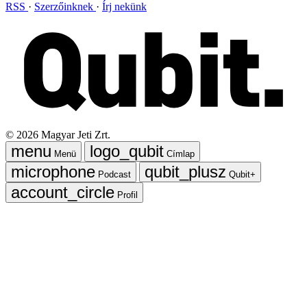
RSS
Szerzőinknek
Írj nekünk
©
2026
Magyar Jeti Zrt.
Menü
Címlap
Podcast
Qubit+
Profil