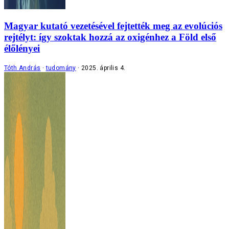
Magyar kutató vezetésével fejtették meg az evolúciós
rejtélyt: így szoktak hozzá az oxigénhez a Föld első
élőlényei
Tóth András
tudomány
2025. április 4.