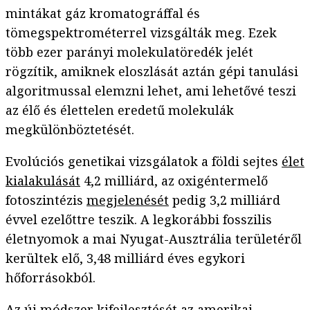
mintákat gáz kromatográffal és
tömegspektrométerrel vizsgálták meg. Ezek
több ezer parányi molekulatöredék jelét
rögzítik, amiknek eloszlását aztán gépi tanulási
algoritmussal elemzni lehet, ami lehetővé teszi
az élő és élettelen eredetű molekulák
megkülönböztetését.
Evolúciós genetikai vizsgálatok a földi sejtes
élet
kialakulását
4,2 milliárd, az oxigéntermelő
fotoszintézis
megjelenését
pedig 3,2 milliárd
évvel ezelőttre teszik. A legkorábbi fosszilis
életnyomok a mai Nyugat-Ausztrália területéről
kerültek elő, 3,48 milliárd éves egykori
hőforrásokból.
Az új módszer kifejlesztését az amerikai