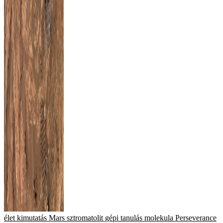
élet
kimutatás
Mars
sztromatolit
gépi tanulás
molekula
Perseverance