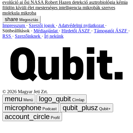
evolúció
ai
ősi
NASA
Robert Hazen
detekció
asztrobiológia
kémia
földön kívüli élet
mesterséges intelligencia
mikrobák
szerves
molekula
mikroba
Megosztás
Impresszum
Szerzői jogok
Adatvédelmi nyilatkozat
Sütibeállítások
Médiaajánlat
Hirdetői ÁSZF
Támogatói ÁSZF
RSS
Szerzőinknek
Írj nekünk
©
2026
Magyar Jeti Zrt.
Menü
Címlap
Podcast
Qubit+
Profil