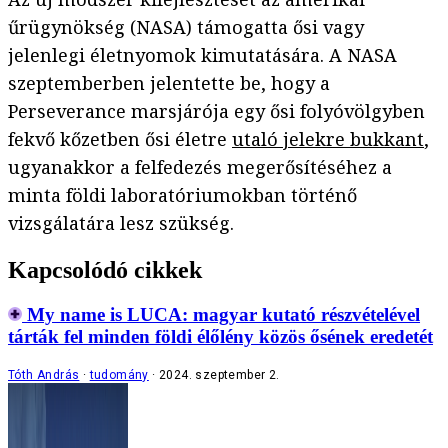
űrügynökség (NASA) támogatta ősi vagy
jelenlegi életnyomok kimutatására. A NASA
szeptemberben jelentette be, hogy a
Perseverance marsjárója egy ősi folyóvölgyben
fekvő kőzetben ősi életre
utaló jelekre bukkant
,
ugyanakkor a felfedezés megerősítéséhez a
minta földi laboratóriumokban történő
vizsgálatára lesz szükség.
Kapcsolódó cikkek
My name is LUCA: magyar kutató részvételével
tárták fel minden földi élőlény közös ősének eredetét
Tóth András
tudomány
2024. szeptember 2.