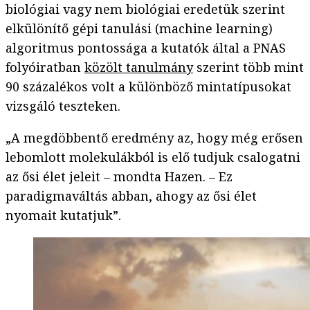
biológiai vagy nem biológiai eredetük szerint
elkülönítő gépi tanulási (machine learning)
algoritmus pontossága a kutatók által a PNAS
folyóiratban
közölt tanulmány
szerint több mint
90 százalékos volt a különböző mintatípusokat
vizsgáló teszteken.
„A megdöbbentő eredmény az, hogy még erősen
lebomlott molekulákból is elő tudjuk csalogatni
az ősi élet jeleit – mondta Hazen. – Ez
paradigmaváltás abban, ahogy az ősi élet
nyomait kutatjuk”.