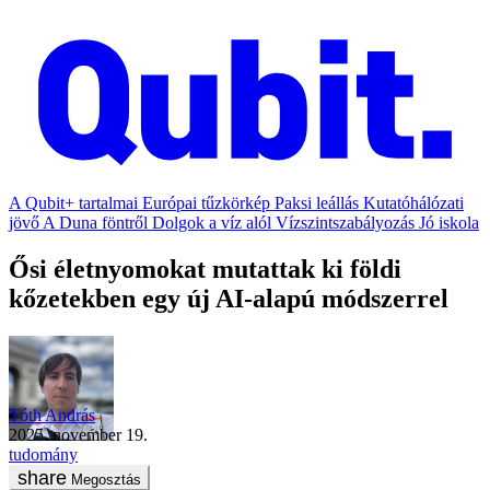
A Qubit+ tartalmai
Európai tűzkörkép
Paksi leállás
Kutatóhálózati
jövő
A Duna föntről
Dolgok a víz alól
Vízszintszabályozás
Jó iskola
Ősi életnyomokat mutattak ki földi
kőzetekben egy új AI-alapú módszerrel
Tóth András
2025. november 19.
tudomány
Megosztás