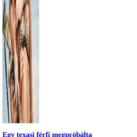
Egy texasi férfi megpróbálta