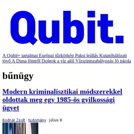
A Qubit+ tartalmai
Európai tűzkörkép
Paksi leállás
Kutatóhálózati
jövő
A Duna föntről
Dolgok a víz alól
Vízszintszabályozás
Jó iskola
bűnügy
Modern kriminalisztikai módszerekkel
oldottak meg egy 1985-ös gyilkossági
ügyet
Bodnár Zsolt
tudomány
július 8.