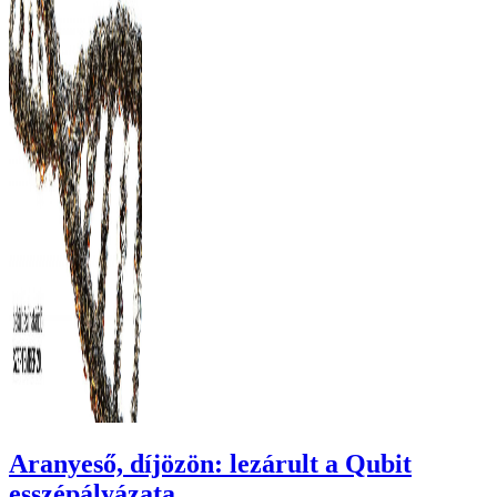
Aranyeső, díjözön: lezárult a Qubit
esszépályázata