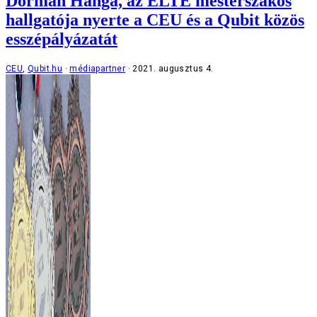
Dormán Hanga, az ELTE mesterszakos
hallgatója nyerte a CEU és a Qubit közös
esszépályázatát
CEU
,
Qubit.hu
médiapartner
2021. augusztus 4.