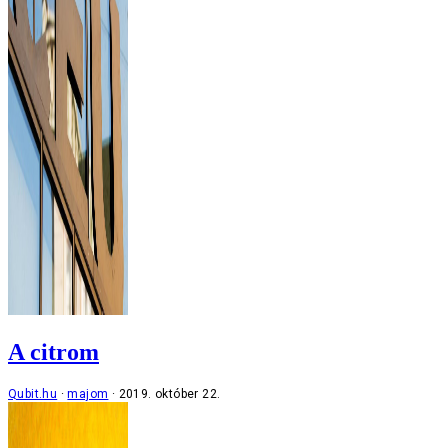
A citrom
Qubit.hu
majom
2019. október 22.