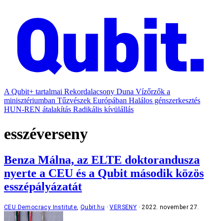
A Qubit+ tartalmai
Rekordalacsony Duna
Vízőrzők a
minisztériumban
Tűzvészek Európában
Halálos génszerkesztés
HUN-REN átalakítás
Radikális kívülállás
esszéverseny
Benza Málna, az ELTE doktorandusza
nyerte a CEU és a Qubit második közös
esszépályázatát
CEU Democracy Institute
,
Qubit.hu
VERSENY
2022. november 27.