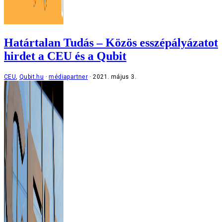
Határtalan Tudás – Közös esszépályázatot
hirdet a CEU és a Qubit
CEU
,
Qubit.hu
médiapartner
2021. május 3.