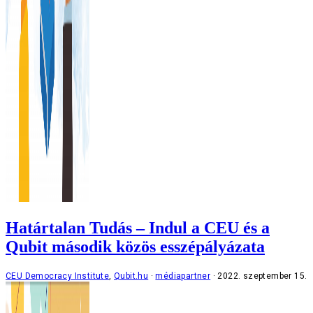
Határtalan Tudás – Indul a CEU és a
Qubit második közös esszépályázata
CEU Democracy Institute
,
Qubit.hu
médiapartner
2022. szeptember 15.