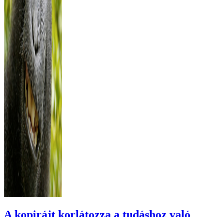
A kopirájt korlátozza a tudáshoz való