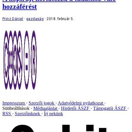
hozzáférést
Prinz Dániel
gazdaság
2018. február 5.
Impresszum
Szerzői jogok
Adatvédelmi nyilatkozat
Sütibeállítások
Médiaajánlat
Hirdetői ÁSZF
Támogatói ÁSZF
RSS
Szerzőinknek
Írj nekünk