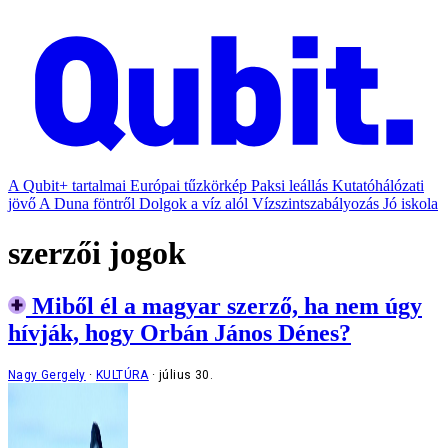
A Qubit+ tartalmai
Európai tűzkörkép
Paksi leállás
Kutatóhálózati
jövő
A Duna föntről
Dolgok a víz alól
Vízszintszabályozás
Jó iskola
szerzői jogok
Miből él a magyar szerző, ha nem úgy
hívják, hogy Orbán János Dénes?
Nagy Gergely
KULTÚRA
július 30.