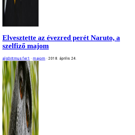
Elvesztette az évezred perét Naruto, a
szelfiző majom
alg0ritmus fer1
majom
2018. április 24.