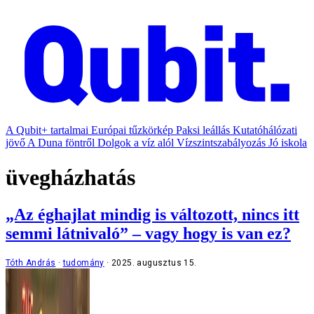
A Qubit+ tartalmai
Európai tűzkörkép
Paksi leállás
Kutatóhálózati
jövő
A Duna föntről
Dolgok a víz alól
Vízszintszabályozás
Jó iskola
üvegházhatás
„Az éghajlat mindig is változott, nincs itt
semmi látnivaló” – vagy hogy is van ez?
Tóth András
tudomány
2025. augusztus 15.