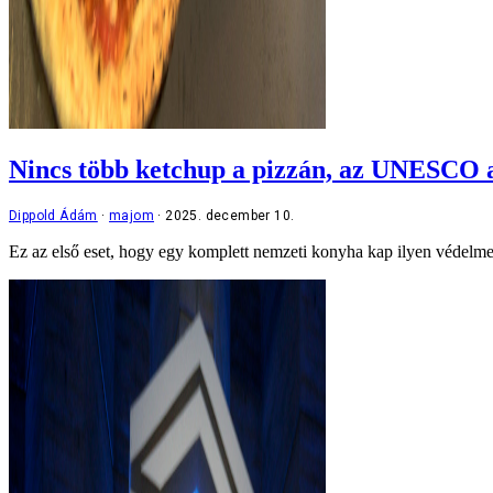
Nincs több ketchup a pizzán, az UNESCO a 
Dippold Ádám
majom
2025. december 10.
Ez az első eset, hogy egy komplett nemzeti konyha kap ilyen védelme