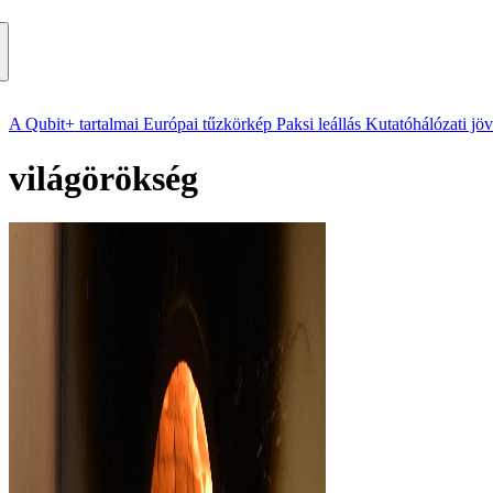
A Qubit+ tartalmai
Európai tűzkörkép
Paksi leállás
Kutatóhálózati jö
világörökség