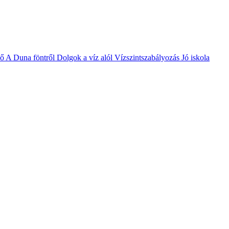
vő
A Duna föntről
Dolgok a víz alól
Vízszintszabályozás
Jó iskola