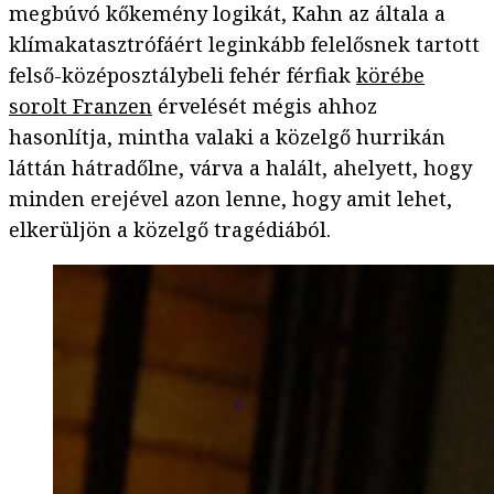
megbúvó kőkemény logikát, Kahn az általa a
klímakatasztrófáért leginkább felelősnek tartott
felső-középosztálybeli fehér férfiak
körébe
sorolt Franzen
érvelését mégis ahhoz
hasonlítja, mintha valaki a közelgő hurrikán
láttán hátradőlne, várva a halált, ahelyett, hogy
minden erejével azon lenne, hogy amit lehet,
elkerüljön a közelgő tragédiából.