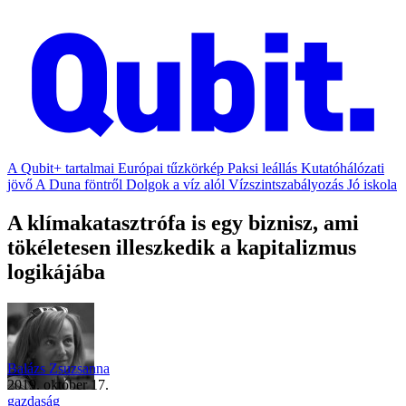
A Qubit+ tartalmai
Európai tűzkörkép
Paksi leállás
Kutatóhálózati
jövő
A Duna föntről
Dolgok a víz alól
Vízszintszabályozás
Jó iskola
A klímakatasztrófa is egy biznisz, ami
tökéletesen illeszkedik a kapitalizmus
logikájába
Balázs Zsuzsanna
2019. október 17.
gazdaság