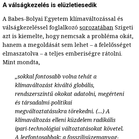
A válságkezelés is elüzletiesedik
A Babes-Bolyai Egyetem klímaváltozással és
válságkezeléssel foglalkozó
sorozatában
Szigeti
azt is kiemelte, hogy nemcsak a probléma okát,
hanem a megoldását sem lehet – a felelősséget
elmaszatolva – a teljes emberiségre rátolni.
Mint mondta,
„sokkal fontosabb volna tehát a
klímaváltozást kiváltó globális,
rendszerszintű okokat adatolni, megérteni
és társadalmi-politikai
megváltoztatásukra törekedni. (...) A
klímaváltozás elleni küzdelem radikális
ipari-technológiai változtatásokat követel.
A legfontosabbak: a fosszilisüzemanyag-