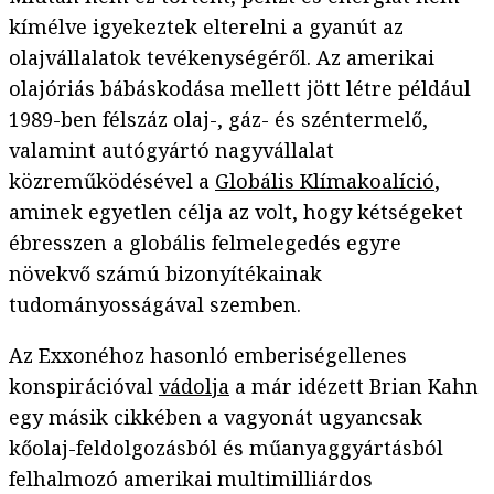
kímélve igyekeztek elterelni a gyanút az
olajvállalatok tevékenységéről. Az amerikai
olajóriás bábáskodása mellett jött létre például
1989-ben félszáz olaj-, gáz- és széntermelő,
valamint autógyártó nagyvállalat
közreműködésével a
Globális Klímakoalíció
,
aminek egyetlen célja az volt, hogy kétségeket
ébresszen a globális felmelegedés egyre
növekvő számú bizonyítékainak
tudományosságával szemben.
Az Exxonéhoz hasonló emberiségellenes
konspirációval
vádolja
a már idézett Brian Kahn
egy másik cikkében a vagyonát ugyancsak
kőolaj-feldolgozásból és műanyaggyártásból
felhalmozó amerikai multimilliárdos