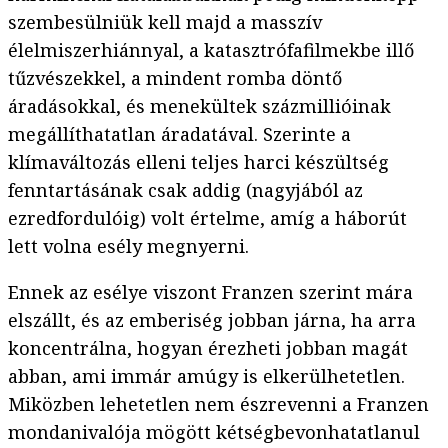
szembesülniük kell majd a masszív
élelmiszerhiánnyal, a katasztrófafilmekbe illő
tűzvészekkel, a mindent romba döntő
áradásokkal, és menekültek százmillióinak
megállíthatatlan áradatával. Szerinte a
klímaváltozás elleni teljes harci készültség
fenntartásának csak addig (nagyjából az
ezredfordulóig) volt értelme, amíg a háborút
lett volna esély megnyerni.
Ennek az esélye viszont Franzen szerint mára
elszállt, és az emberiség jobban járna, ha arra
koncentrálna, hogyan érezheti jobban magát
abban, ami immár amúgy is elkerülhetetlen.
Miközben lehetetlen nem észrevenni a Franzen
mondanivalója mögött kétségbevonhatatlanul