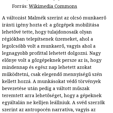
Forrás
:
Wikimedia Commons
A változást Malmék szerint az olcsó munkaerő
iránti igény hozta el: a gőzgépek mobilitása
lehetővé tette, hogy tulajdonosaik olyan
régiókban telepítsenek üzemeket, ahol a
legolcsóbb volt a munkaerő, vagyis ahol a
legnagyobb profittal lehetett dolgozni. Nagy
előnye volt a gőzgépeknek persze az is, hogy
mindennap és egész nap lehetett azokat
működtetni, csak elegendő mennyiségű szén
kellett hozzá. A munkásokat védő törvények
bevezetése után pedig a váltott műszak
teremtett arra lehetőséget, hogy a gépeknek
egyáltalán ne kelljen leállniuk. A svéd szerzők
szerint az antropocén narratíva, vagyis az