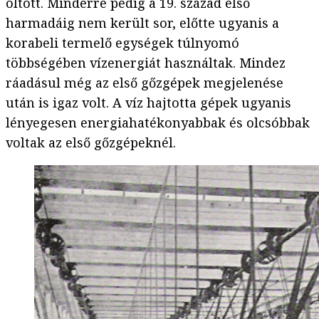
öltött. Minderre pedig a 19. század első
harmadáig nem került sor, előtte ugyanis a
korabeli termelő egységek túlnyomó
többségében vízenergiát használtak. Mindez
ráadásul még az első gőzgépek megjelenése
után is igaz volt. A víz hajtotta gépek ugyanis
lényegesen energiahatékonyabbak és olcsóbbak
voltak az első gőzgépeknél.