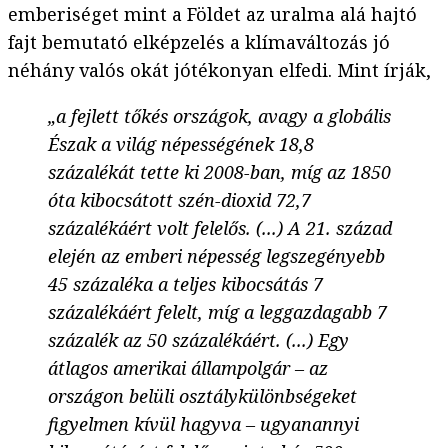
emberiséget mint a Földet az uralma alá hajtó
fajt bemutató elképzelés a klímaváltozás jó
néhány valós okát jótékonyan elfedi. Mint írják,
„a fejlett tőkés országok, avagy a globális
Észak a világ népességének 18,8
százalékát tette ki 2008-ban, míg az 1850
óta kibocsátott szén-dioxid 72,7
százalékáért volt felelős. (...) A 21. század
elején az emberi népesség legszegényebb
45 százaléka a teljes kibocsátás 7
százalékáért felelt, míg a leggazdagabb 7
százalék az 50 százalékáért. (...) Egy
átlagos amerikai állampolgár – az
országon belüli osztálykülönbségeket
figyelmen kívül hagyva – ugyanannyi