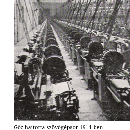
Gőz hajtotta szövőgépsor 1914-ben