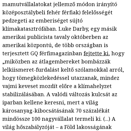
mamutvállalatokat jellemző módon irányító
középosztálybeli fehér férfiak) felelősségét
pedzegeti az emberiséget sújtó
klímakatasztrófában. Luke Darby, egy másik
amerikai publicista tavaly októberben az
amerikai központú, de több országban is
terjesztett GQ férfimagazinban
fejtette ki
, hogy
„miközben az átlagembereket bombázzák
lelkiismeret-furdalást keltő szólamokkal arról,
hogy tömegközlekedéssel utazzanak, mindez
vajmi keveset mozdít előre a klímahelyzet
stabilizálásában. A valódi változás kulcsát az
iparban kellene keresni, mert a világ
károsanyag-kibocsátásának 70 százalékát
mindössze 100 nagyvállalat termeli ki. (...) A
világ hőszabályzóját – a Föld lakosságának