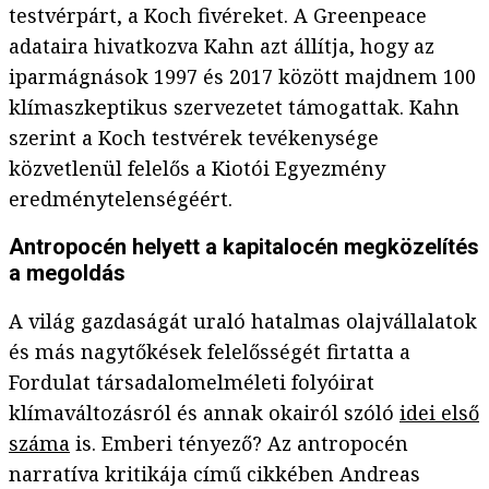
testvérpárt, a Koch fivéreket. A Greenpeace
adataira hivatkozva Kahn azt állítja, hogy az
iparmágnások 1997 és 2017 között majdnem 100
klímaszkeptikus szervezetet támogattak. Kahn
szerint a Koch testvérek tevékenysége
közvetlenül felelős a Kiotói Egyezmény
eredménytelenségéért.
Antropocén helyett a kapitalocén megközelítés
a megoldás
A világ gazdaságát uraló hatalmas olajvállalatok
és más nagytőkések felelősségét firtatta a
Fordulat társadalomelméleti folyóirat
klímaváltozásról és annak okairól szóló
idei első
száma
is. Emberi tényező? Az antropocén
narratíva kritikája című cikkében Andreas