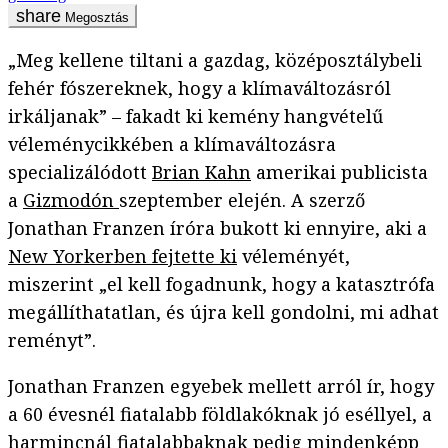
Megosztás
„Meg kellene tiltani a gazdag, középosztálybeli
fehér fószereknek, hogy a klímaváltozásról
irkáljanak” – fakadt ki kemény hangvételű
véleménycikkében a klímaváltozásra
specializálódott
Brian Kahn
amerikai publicista
a
Gizmodón
szeptember elején. A szerző
Jonathan Franzen íróra bukott ki ennyire, aki a
New Yorkerben fejtette ki
véleményét,
miszerint „el kell fogadnunk, hogy a katasztrófa
megállíthatatlan, és újra kell gondolni, mi adhat
reményt”.
Jonathan Franzen egyebek mellett arról ír, hogy
a 60 évesnél fiatalabb földlakóknak jó eséllyel, a
harmincnál fiatalabbaknak pedig mindenképp