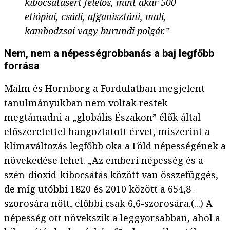
kibocsátásért felelős, mint akár 500
etiópiai, csádi, afganisztáni, mali,
kambodzsai vagy burundi polgár.”
Nem, nem a népességrobbanás a baj legfőbb
forrása
Malm és Hornborg a Fordulatban megjelent
tanulmányukban nem voltak restek
megtámadni a „globális Északon” élők által
előszeretettel hangoztatott érvet, miszerint a
klímaváltozás legfőbb oka a Föld népességének a
növekedése lehet. „Az emberi népesség és a
szén-dioxid-kibocsátás között van összefüggés,
de míg utóbbi 1820 és 2010 között a 654,8-
szorosára nőtt, előbbi csak 6,6-szorosára.(...) A
népesség ott növekszik a leggyorsabban, ahol a