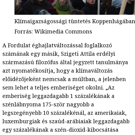
Klímaigazságossági tüntetés Koppenhágában 
Forrás
:
Wikimedia Commons
A Fordulat éghajlatváltozással foglalkozó
számának egy másik, Szigeti Attila erdélyi
származású filozófus által jegyzett tanulmánya
azt nyomatékosítja, hogy a klímaváltozás
előidézőjeként nemcsak a múltban, a jelenben
sem lehet a teljes emberiséget okolni. „Az
emberiség leggazdagabb 1 százalékának a
szénlábnyoma 175-ször nagyobb a
legszegényebb 10 százalékénál, az amerikaiak,
luxemburgiak és szaúd-arábiaiak leggazdagabb
egy százalékának a szén-dioxid-kibocsátása