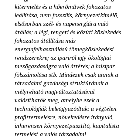
kitermelés és a hőerőművek fokozatos
leállítása, nem fosszilis, környezetkímélő,
elsősorban szél- és napenergiára való
átállás; a légi, tengeri és közúti közlekedés
fokozatos átállítása más
energiafelhasználású tömegközlekedési
rendszerekre; az ipariról egy ökológiai
mezőgazdaságra való áttérés; a húsipar
fölszámolása stb. Mindezek csak annak a
társadalmi-gazdasági struktúrának a
mélyreható megváltoztatásával
valósíthatók meg, amelybe ezek a
technológiák beleágyazódtak: a végtelen
profittermelésre, növekedésre irányuló,
inherensen környezetpusztító, kapitalista
termelést a valós társadalmi