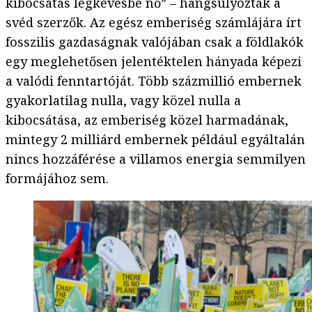
kibocsátás legkevésbé nő” – hangsúlyozták a
svéd szerzők. Az egész emberiség számlájára írt
fosszilis gazdaságnak valójában csak a földlakók
egy meglehetősen jelentéktelen hányada képezi
a valódi fenntartóját. Több százmillió embernek
gyakorlatilag nulla, vagy közel nulla a
kibocsátása, az emberiség közel harmadának,
mintegy 2 milliárd embernek például egyáltalán
nincs hozzáférése a villamos energia semmilyen
formájához sem.