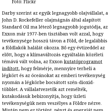
Fotó
:
Flickr
Darby szerint az egyik legnagyobb olajvállalat, a
John D. Rockefeller olajmágnás által alapított
Standard Oil ma létező legnagyobb jogutódja, az
Exxon már 1977-ben tisztában volt azzal, hogy
tevékenysége hosszú távon a Föld, de legalábbis
a földlakók halálát okozza. Bő egy évtizeddel az
előtt, hogy a klímaváltozás egyáltalán közéleti
témává vált volna, az Exxon
kutatóprogramot
indított
, hogy felmérje, mennyire terheli a
légkört és az óceánokat az emberi tevékenység
nyomán a légkörbe bocsátott szén-dioxid-
többlet. A vállalatvezetők azt remélték,
kutakodásuk bebizonyítja, hogy üzleti
tevékenységük nem veszélyes a Földre nézve.
Miután nem ez történt, pénzt és energiát nem