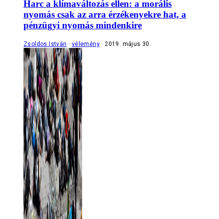
Harc a klímaváltozás ellen: a morális
nyomás csak az arra érzékenyekre hat, a
pénzügyi nyomás mindenkire
Zsoldos István
vélemény
2019. május 30.