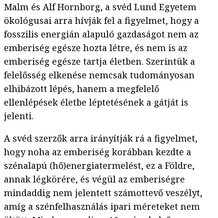
Malm és Alf Hornborg, a svéd Lund Egyetem
ökológusai arra hívják fel a figyelmet, hogy a
fosszilis energián alapuló gazdaságot nem az
emberiség egésze hozta létre, és nem is az
emberiség egésze tartja életben. Szerintük a
felelősség elkenése nemcsak tudományosan
elhibázott lépés, hanem a megfelelő
ellenlépések életbe léptetésének a gátját is
jelenti.
A svéd szerzők arra irányítják rá a figyelmet,
hogy noha az emberiség korábban kezdte a
szénalapú (hő)energiatermelést, ez a Földre,
annak légkörére, és végül az emberiségre
mindaddig nem jelentett számottevő veszélyt,
amíg a szénfelhasználás ipari méreteket nem