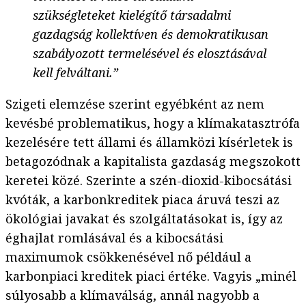
szükségleteket kielégítő társadalmi
gazdagság kollektíven és demokratikusan
szabályozott termelésével és elosztásával
kell felváltani.”
Szigeti elemzése szerint egyébként az nem
kevésbé problematikus, hogy a klímakatasztrófa
kezelésére tett állami és államközi kísérletek is
betagozódnak a kapitalista gazdaság megszokott
keretei közé. Szerinte a szén-dioxid-kibocsátási
kvóták, a karbonkreditek piaca áruvá teszi az
ökológiai javakat és szolgáltatásokat is, így az
éghajlat romlásával és a kibocsátási
maximumok csökkenésével nő például a
karbonpiaci kreditek piaci értéke. Vagyis „minél
súlyosabb a klímaválság, annál nagyobb a