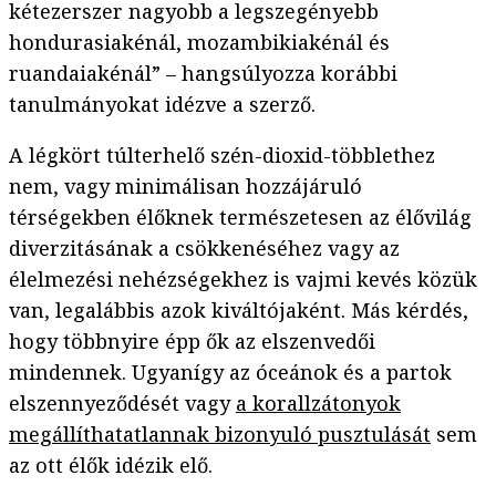
kétezerszer nagyobb a legszegényebb
hondurasiakénál, mozambikiakénál és
ruandaiakénál” – hangsúlyozza korábbi
tanulmányokat idézve a szerző.
A légkört túlterhelő szén-dioxid-többlethez
nem, vagy minimálisan hozzájáruló
térségekben élőknek természetesen az élővilág
diverzitásának a csökkenéséhez vagy az
élelmezési nehézségekhez is vajmi kevés közük
van, legalábbis azok kiváltójaként. Más kérdés,
hogy többnyire épp ők az elszenvedői
mindennek. Ugyanígy az óceánok és a partok
elszennyeződését vagy
a korallzátonyok
megállíthatatlannak bizonyuló pusztulását
sem
az ott élők idézik elő.