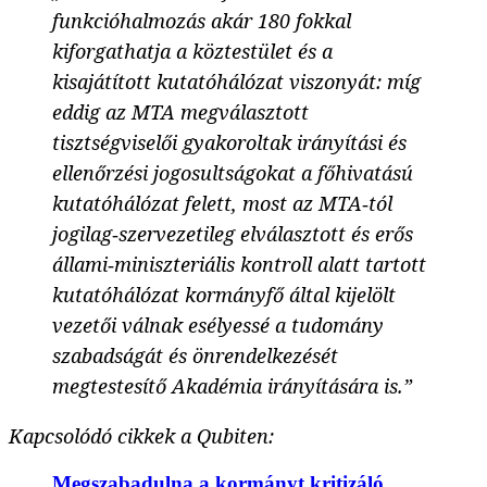
funkcióhalmozás akár 180 fokkal
kiforgathatja a köztestület és a
kisajátított kutatóhálózat viszonyát: míg
eddig az MTA megválasztott
tisztségviselői gyakoroltak irányítási és
ellenőrzési jogosultságokat a főhivatású
kutatóhálózat felett, most az MTA‑tól
jogilag‑szervezetileg elválasztott és erős
állami‑miniszteriális kontroll alatt tartott
kutatóhálózat kormányfő által kijelölt
vezetői válnak esélyessé a tudomány
szabadságát és önrendelkezését
megtestesítő Akadémia irányítására is.”
Kapcsolódó cikkek a Qubiten:
Megszabadulna a kormányt kritizáló