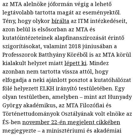
az MTA alelnöke jóformán végig a lehető
legtávolabb tartotta magát az eseményektől.
Tény, hogy olykor
bírálta
az ITM intézkedéseit,
azon belül is elsősorban az MTA és
kutatóintézeteinek alapfinanszírozását érintő
szigorításokat, valamint 2018 júniusában a
Professzorok Batthyány Köréből is az MTA körül
kialakult helyzet miatt
lépett ki
. Mindez
azonban nem tartotta vissza attól, hogy
elfogadja a neki ajánlott posztot a kutatóhálózat
fölé helyezett ELKH irányító testületében. Egy
olyan testületben, amelyben – mint azt Hunyady
György akadémikus, az MTA Filozófiai és
Történettudományok Osztályának volt elnöke az
ÉS-ben
november 22-én megjelent cikkében
megjegyezte – a minisztériumi és akadémiai