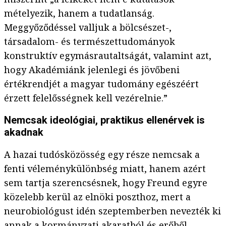
mételyezik, hanem a tudatlanság.
Meggyőződéssel valljuk a bölcsészet-,
társadalom- és természettudományok
konstruktív egymásrautaltságát, valamint azt,
hogy Akadémiánk jelenlegi és jövőbeni
értékrendjét a magyar tudomány egészéért
érzett felelősségnek kell vezérelnie.”
Nemcsak ideológiai, praktikus ellenérvek is
akadnak
A hazai tudósközösség egy része nemcsak a
fenti véleménykülönbség miatt, hanem azért
sem tartja szerencsésnek, hogy Freund egyre
közelebb kerül az elnöki poszthoz, mert a
neurobiológust idén szeptemberben nevezték ki
annak a kormányzati akaratból és erőből