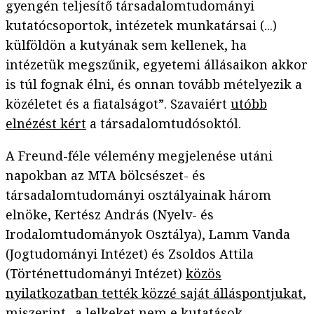
gyengén teljesítő társadalomtudományi
kutatócsoportok, intézetek munkatársai (...)
külföldön a kutyának sem kellenek, ha
intézetük megszűnik, egyetemi állásaikon akkor
is túl fognak élni, és onnan tovább mételyezik a
közéletet és a fiatalságot”. Szavaiért
utóbb
elnézést kért
a társadalomtudósoktól.
A Freund-féle vélemény megjelenése utáni
napokban az MTA bölcsészet- és
társadalomtudományi osztályainak három
elnöke, Kertész András (Nyelv- és
Irodalomtudományok Osztálya), Lamm Vanda
(Jogtudományi Intézet) és Zsoldos Attila
(Történettudományi Intézet)
közös
nyilatkozatban tették közzé saját álláspontjukat
,
miszerint „a lelkeket nem e kutatások