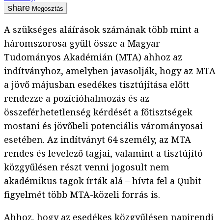
Megosztás
A szükséges aláírások számának több mint a
háromszorosa gyűlt össze a Magyar
Tudományos Akadémián (MTA) ahhoz az
indítványhoz, amelyben javasolják, hogy az MTA
a jövő májusban esedékes tisztújítása előtt
rendezze a pozícióhalmozás és az
összeférhetetlenség kérdését a főtisztségek
mostani és jövőbeli potenciális várományosai
esetében. Az indítványt 64 személy, az MTA
rendes és levelező tagjai, valamint a tisztújító
közgyűlésen részt venni jogosult nem
akadémikus tagok írták alá – hívta fel a Qubit
figyelmét több MTA-közeli forrás is.
Ahhoz, hogy az esedékes közgyűlésen napirendi