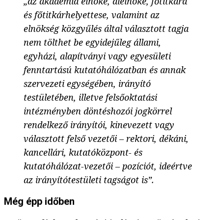
„az akadémia elnöke, alelnöke, főtitkára
és főtitkárhelyettese, valamint az
elnökség közgyűlés által választott tagja
nem tölthet be egyidejűleg állami,
egyházi, alapítványi vagy egyesületi
fenntartású kutatóhálózatban és annak
szervezeti egységében, irányító
testületében, illetve felsőoktatási
intézményben döntéshozói jogkörrel
rendelkező irányítói, kinevezett vagy
választott felső vezetői – rektori, dékáni,
kancellári, kutatóközpont- és
kutatóhálózat-vezetői – pozíciót, ideértve
az irányítótestületi tagságot is”.
Még épp időben