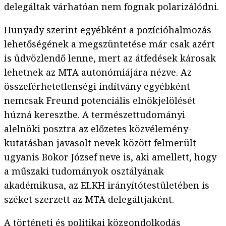
delegáltak várhatóan nem fognak polarizálódni.
Hunyady szerint egyébként a pozícióhalmozás
lehetőségének a megszüntetése már csak azért
is üdvözlendő lenne, mert az átfedések károsak
lehetnek az MTA autonómiájára nézve. Az
összeférhetetlenségi indítvány egyébként
nemcsak Freund potenciális elnökjelölését
húzná keresztbe. A természettudományi
alelnöki posztra az előzetes közvélemény-
kutatásban javasolt nevek között felmerült
ugyanis Bokor József neve is, aki amellett, hogy
a műszaki tudományok osztályának
akadémikusa, az ELKH irányítótestületében is
széket szerzett az MTA delegáltjaként.
A történeti és politikai közgondolkodás