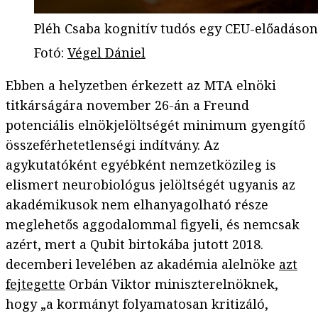
Pléh Csaba kognitív tudós egy CEU-előadáson:
Fotó
:
Végel Dániel
Ebben a helyzetben érkezett az MTA elnöki
titkárságára november 26-án a Freund
potenciális elnökjelöltségét minimum gyengítő
összeférhetetlenségi indítvány. Az
agykutatóként egyébként nemzetközileg is
elismert neurobiológus jelöltségét ugyanis az
akadémikusok nem elhanyagolható része
meglehetős aggodalommal figyeli, és nemcsak
azért, mert a Qubit birtokába jutott 2018.
decemberi levelében az akadémia alelnöke
azt
fejtegette
Orbán Viktor miniszterelnöknek,
hogy „a kormányt folyamatosan kritizáló,