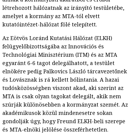
létrehozott hálózatnak az irányító testületébe,
amelyet a kormány az MTA-tól elvett
kutatóintézet-hálózat fölé telepített.
Az Eötvös Loránd Kutatási Hálózat (ELKH)
felügyelőbizottságába az Innovációs és
Technológiai Minisztérium (ITM) és az MTA
egyaránt 6-6 tagot delegálhatott, a testület
elnökére pedig Palkovics László tárcavezetőnek
és Lovásznak is rá kellett bólintania. A hazai
tudósközösségben viszont akad, aki szerint az
MTA is csak olyan tagokat delegált, akik nem
szúrják különösebben a kormányzat szemét. Az
akadémikusok közül mindenesetre sokan
gondolják úgy, hogy Freund ELKH-beli szerepe
és MTA-elnöki jelölése összeférhetetlen.