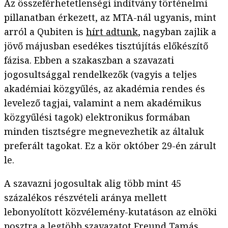
Az összeférhetetlenségi indítvány történelmi
pillanatban érkezett, az MTA-nál ugyanis, mint
arról a Qubiten is
hírt adtunk
, nagyban zajlik a
jövő májusban esedékes tisztújítás előkészítő
fázisa. Ebben a szakaszban a szavazati
jogosultsággal rendelkezők (vagyis a teljes
akadémiai közgyűlés, az akadémia rendes és
levelező tagjai, valamint a nem akadémikus
közgyűlési tagok) elektronikus formában
minden tisztségre megnevezhetik az általuk
preferált tagokat. Ez a kör október 29-én zárult
le.
A szavazni jogosultak alig több mint 45
százalékos részvételi aránya mellett
lebonyolított közvélemény-kutatáson az elnöki
posztra a legtöbb szavazatot Freund Tamás