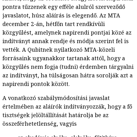
pontra tűzzenek egy efféle alulról szerveződő
javaslatot, húsz aláírás is elegendő. Az MTA
december 2-án, hétfőn tart rendkívüli
közgyűlést, amelynek napirendi pontjai közé az
indítványt annak rendje és módja szerint fel is
vették. A Qubitnek nyilatkozó MTA-közeli
forrásaink ugyanakkor tartanak attól, hogy a
közgyűlés nem fogja (tudni) érdemben tárgyalni
az indítványt, ha túlságosan hátra sorolják azt a
napirendi pontok között.
A vonatkozó szabálymódosítási javaslat
értelmében az aláírók indítványozzák, hogy a fő
tisztségek jelöltállítását határolja be az
összeférhetetlenség, vagyis