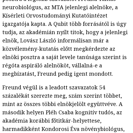
neurobiológus, az MTA jelenlegi alelnöke, a
Kísérleti Orvostudományi Kutatóintézet
igazgatója kapta. A Qubit több forrásától is úgy
tudja, az akadémián nyílt titok, hogy a jelenlegi
elnök, Lovász László informálisan már a
közvélemény-kutatás előtt megkérdezte az
elnöki posztra a saját levele tanúsága szerint is
régóta aspiráló alelnököt, vállalná-e a
megbízatást, Freund pedig igent mondott.
Freund végül is a leadott szavazatok 54
százalékát szerezte meg, szám szerint többet,
mint az összes többi elnökjelölt együttvéve. A
második helyen Pléh Csaba kognitív tudós, az
akadémia korábbi főtitkár-helyettese,
harmadikként Kondorosi Éva növénybiológus,