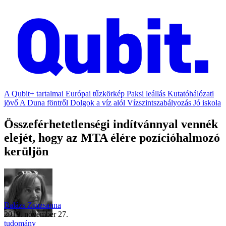
A Qubit+ tartalmai
Európai tűzkörkép
Paksi leállás
Kutatóhálózati
jövő
A Duna föntről
Dolgok a víz alól
Vízszintszabályozás
Jó iskola
Összeférhetetlenségi indítvánnyal vennék
elejét, hogy az MTA élére pozícióhalmozó
kerüljön
Balázs Zsuzsanna
2019. november 27.
tudomány