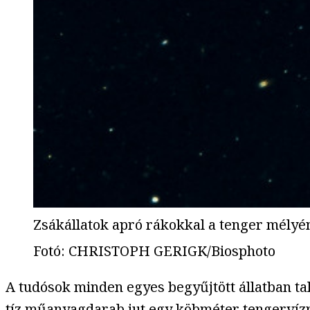
Zsákállatok apró rákokkal a tenger mélyé
Fotó
:
CHRISTOPH GERIGK/Biosphoto
A tudósok minden egyes begyűjtött állatban t
tíz műanyagdarab jut egy köbméter tengervízr