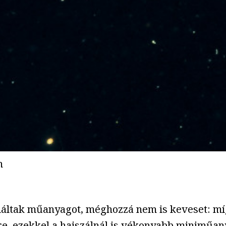
n
aláltak műanyagot, méghozzá nem is keveset: mí
e, ezekkel a hajszálnál is vékonyabb miniműan