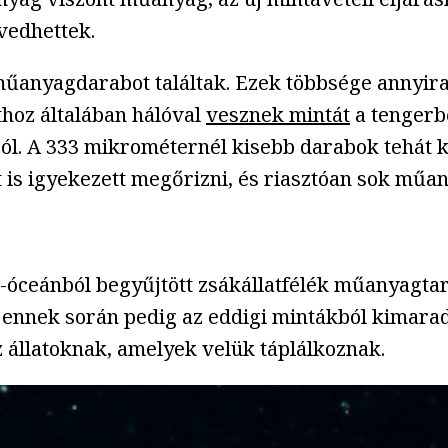
vedhettek.
ió műanyagdarabot találtak. Ezek többsége annyir
thoz általában hálóval
vesznek mintát
a tengerbő
l. A 333 mikrométernél kisebb darabok tehát ko
is igyekezett megőrizni, és riasztóan sok műany
-óceánból begyűjtött zsákállatfélék műanyagtar
, ennek során pedig az eddigi mintákból kimar
z állatoknak, amelyek velük táplálkoznak.