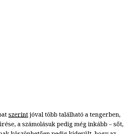
pat
szerint
jóval több található a tengerben,
rése, a számolásuk pedig még inkább – sőt,
snak köszönhetően pedig kiderült, hogy az