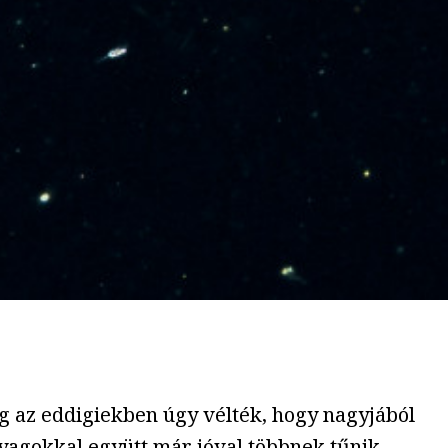
g az eddigiekben úgy vélték, hogy nagyjából
yagokkal együtt már jóval többnek tűnik.