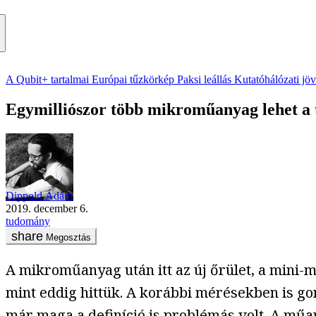
A Qubit+ tartalmai
Európai tűzkörkép
Paksi leállás
Kutatóhálózati jö
Egymilliószor több mikroműanyag lehet a 
Dippold Ádám
2019. december 6.
tudomány
Megosztás
A mikroműanyag után itt az új őrület, a mini-
mint eddig hittük. A korábbi mérésekben is g
már maga a definíció is problémás volt. A műa