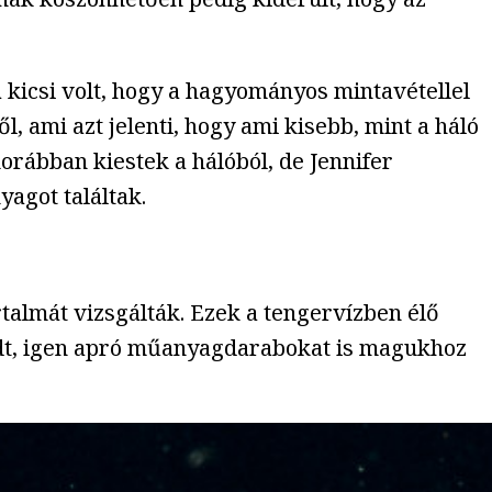
a kicsi volt, hogy a hagyományos mintavétellel
l, ami azt jelenti, hogy ami kisebb, mint a háló
rábban kiestek a hálóból, de Jennifer
agot találtak.
talmát vizsgálták. Ezek a tengervízben élő
adt, igen apró műanyagdarabokat is magukhoz