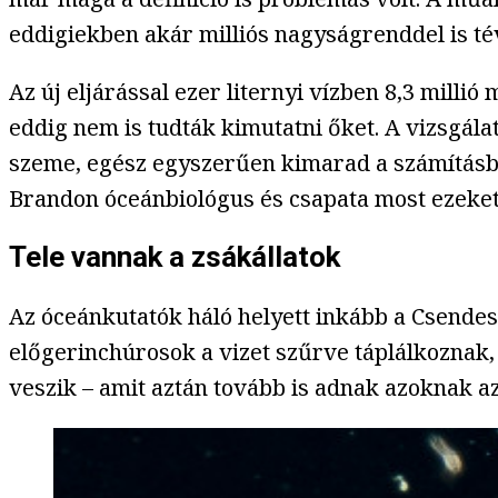
eddigiekben akár milliós nagyságrenddel is té
Az új eljárással ezer liternyi vízben 8,3 mill
eddig nem is tudták kimutatni őket. A vizsgála
szeme, egész egyszerűen kimarad a számításbó
Brandon óceánbiológus és csapata most ezeket 
Tele vannak a zsákállatok
Az óceánkutatók háló helyett inkább a Csendes
előgerinchúrosok a vizet szűrve táplálkoznak
veszik – amit aztán tovább is adnak azoknak a