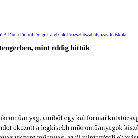
vő
A Duna föntről
Dolgok a víz alól
Vízszintszabályozás
Jó iskola
tengerben, mint eddig hittük
mikroműanyag, amiből egy kaliforniai kutatócsa
ondot okozott a legkisebb mikroműanyagok kiszű
nyag viszont műanyag, az új mintavételi eljárá