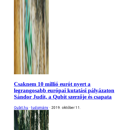
Csaknem 10 millió eurót nyert a
legrangosabb európai kutatási pályázaton
Sándor Judit, a Qubit szerzője és csapata
Qubit.hu
tudomány
2019. október 11.