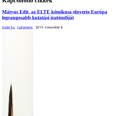
Kapcsolódó cikkek
Mátyus Edit, az ELTE kémikusa elnyerte Európa
legrangosabb kutatási ösztöndíját
Qubit.hu
tudomány
2019. november 8.