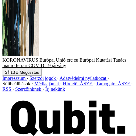
KORONAVÍRUS
Európai Unió
erc
eu
Európai Kutatási Tanács
mauro ferrari
COVID-19
járvány
Megosztás
Impresszum
Szerzői jogok
Adatvédelmi nyilatkozat
Sütibeállítások
Médiaajánlat
Hirdetői ÁSZF
Támogatói ÁSZF
RSS
Szerzőinknek
Írj nekünk