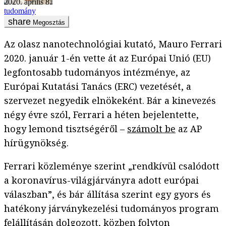
2020. április 8.
tudomány
Megosztás
Az olasz nanotechnológiai kutató, Mauro Ferrari
2020. január 1-én vette át az Európai Unió (EU)
legfontosabb tudományos intézménye, az
Európai Kutatási Tanács (ERC) vezetését, a
szervezet negyedik elnökeként. Bár a kinevezés
négy évre szól, Ferrari a héten bejelentette,
hogy lemond tisztségéről –
számolt be
az AP
hírügynökség.
Ferrari közleménye szerint „rendkívül csalódott
a koronavírus-világjárványra adott európai
válaszban”, és bár állítása szerint egy gyors és
hatékony járványkezelési tudományos program
felállításán dolgozott, közben folyton