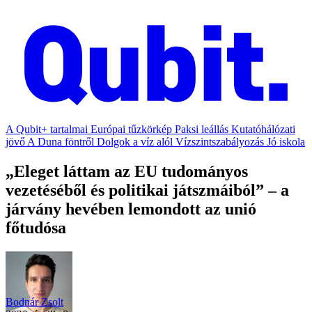
A Qubit+ tartalmai
Európai tűzkörkép
Paksi leállás
Kutatóhálózati
jövő
A Duna föntről
Dolgok a víz alól
Vízszintszabályozás
Jó iskola
„Eleget láttam az EU tudományos
vezetéséből és politikai játszmáiból” – a
járvány hevében lemondott az unió
főtudósa
Bodnár Zsolt