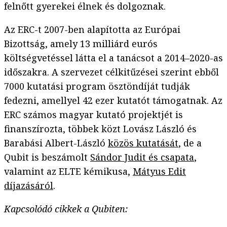
felnőtt gyerekei élnek és dolgoznak.
Az ERC-t 2007-ben alapította az Európai
Bizottság, amely 13 milliárd eurós
költségvetéssel látta el a tanácsot a 2014–2020-as
időszakra. A szervezet célkitűzései szerint ebből
7000 kutatási program ösztöndíját tudják
fedezni, amellyel 42 ezer kutatót támogatnak. Az
ERC számos magyar kutató projektjét is
finanszírozta, többek közt Lovász László és
Barabási Albert-László
közös kutatását
, de a
Qubit is beszámolt
Sándor Judit és csapata
,
valamint az ELTE kémikusa,
Mátyus Edit
díjazásáról
.
Kapcsolódó cikkek a Qubiten: