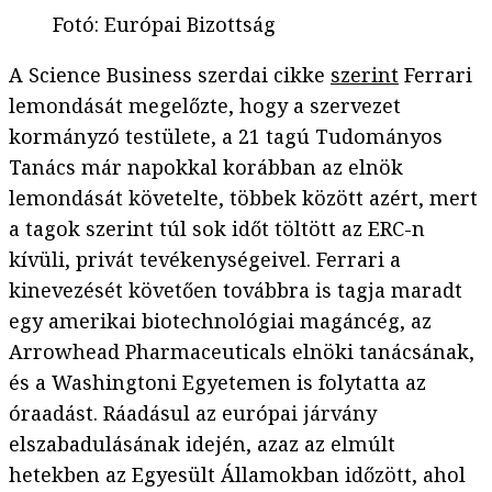
Fotó
:
Európai Bizottság
A Science Business szerdai cikke
szerint
Ferrari
lemondását megelőzte, hogy a szervezet
kormányzó testülete, a 21 tagú Tudományos
Tanács már napokkal korábban az elnök
lemondását követelte, többek között azért, mert
a tagok szerint túl sok időt töltött az ERC-n
kívüli, privát tevékenységeivel. Ferrari a
kinevezését követően továbbra is tagja maradt
egy amerikai biotechnológiai magáncég, az
Arrowhead Pharmaceuticals elnöki tanácsának,
és a Washingtoni Egyetemen is folytatta az
óraadást. Ráadásul az európai járvány
elszabadulásának idején, azaz az elmúlt
hetekben az Egyesült Államokban időzött, ahol