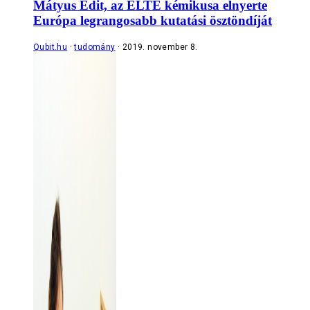
Mátyus Edit, az ELTE kémikusa elnyerte
Európa legrangosabb kutatási ösztöndíját
Qubit.hu
tudomány
2019. november 8.