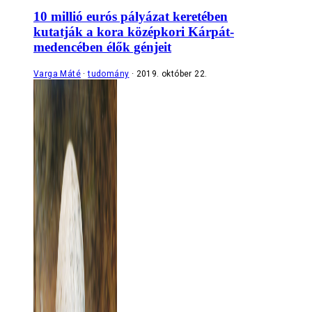
10 millió eurós pályázat keretében
kutatják a kora középkori Kárpát-
medencében élők génjeit
Varga Máté
tudomány
2019. október 22.