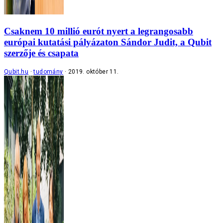
Csaknem 10 millió eurót nyert a legrangosabb
európai kutatási pályázaton Sándor Judit, a Qubit
szerzője és csapata
Qubit.hu
tudomány
2019. október 11.