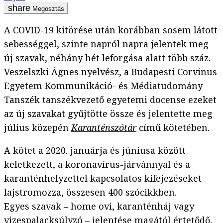
Megosztás
A COVID-19 kitörése után korábban sosem látott
sebességgel, szinte napról napra jelentek meg
új szavak, néhány hét leforgása alatt több száz.
Veszelszki Ágnes nyelvész, a Budapesti Corvinus
Egyetem Kommunikáció- és Médiatudomány
Tanszék tanszékvezető egyetemi docense ezeket
az új szavakat gyűjtötte össze és jelentette meg
július közepén
Karanténszótár
című kötetében.
A kötet a 2020. januárja és júniusa között
keletkezett, a koronavírus-járvánnyal és a
karanténhelyzettel kapcsolatos kifejezéseket
lajstromozza, összesen 400 szócikkben.
Egyes szavak – home ovi, karanténháj vagy
vizespalacksúlyzó – jelentése magától értetődő,