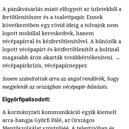
A pánikvásárlás miatt elfogyott az üzletekből a
fertőtlenítőszer és a toalettpapír. Ennek
következtében egy rövid ideig a tolvajok nem
lopott mobillal kereskedtek, hanem
vécépapírral és kézfertőtlenítővel. A bűnözők a
lopott vécépapírt és kézfertőtlenítőt a boltinál
magasabb áron akarták továbbértékesíteni. →
vécépapírkrízis, vécépapírnepper.
Sosem számítottak arra az angol rendőrök, hogy
megjelenik az országban vécépapír-bűnözés.
Elgyőrfipalisodott:
A kormányzati kommunikáció egyik kiemelt
arca-hangja Győrfi Pálé, az Országos
Mentőszolgálat szóvivőjéé. A televízióban és