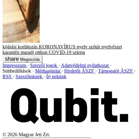
kijárási korlátozás
KORONAVÍRUS
nyelv
szótár
nyelvészet
karantén
maradj otthon
COVID-19
szleng
Megosztás
Impresszum
Szerzői jogok
Adatvédelmi nyilatkozat
Sütibeállítások
Médiaajánlat
Hirdetői ÁSZF
Támogatói ÁSZF
RSS
Szerzőinknek
Írj nekünk
©
2026
Magyar Jeti Zrt.