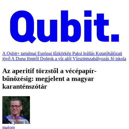
A Qubit+ tartalmai
Európai tűzkörkép
Paksi leállás
Kutatóhálózati
jövő
A Duna föntről
Dolgok a víz alól
Vízszintszabályozás
Jó iskola
Az aperitif törzstől a vécépapír-
bűnözésig: megjelent a magyar
karanténszótár
Vajna Tamás
2020. július 17.
majom