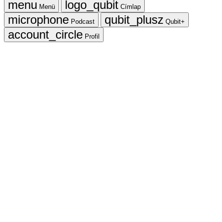
Menü
Címlap
Podcast
Qubit+
Profil