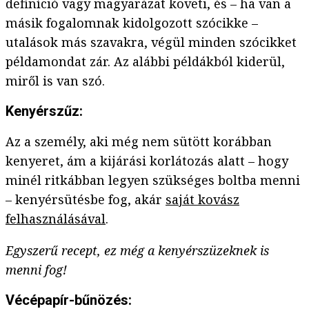
definíció vagy magyarázat követi, és – ha van a
másik fogalomnak kidolgozott szócikke –
utalások más szavakra, végül minden szócikket
példamondat zár. Az alábbi példákból kiderül,
miről is van szó.
Kenyérszűz:
Az a személy, aki még nem sütött korábban
kenyeret, ám a kijárási korlátozás alatt – hogy
minél ritkábban legyen szükséges boltba menni
– kenyérsütésbe fog, akár
saját kovász
felhasználásával
.
Egyszerű recept, ez még a kenyérszüzeknek is
menni fog!
Vécépapír-bűnözés: