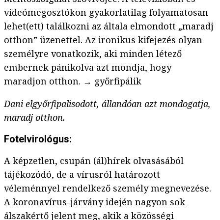
videómegosztókon gyakorlatilag folyamatosan
lehet(ett) találkozni az általa elmondott „maradj
otthon” üzenettel. Az ironikus kifejezés olyan
személyre vonatkozik, aki minden létező
embernek pánikolva azt mondja, hogy
maradjon otthon. → győrfipálik
Dani elgyőrfipalisodott, állandóan azt mondogatja,
maradj otthon.
Fotelvirológus:
A képzetlen, csupán (ál)hírek olvasásából
tájékozódó, de a vírusról határozott
véleménnyel rendelkező személy megnevezése.
A koronavírus-járvány idején nagyon sok
álszakértő jelent meg, akik a közösségi