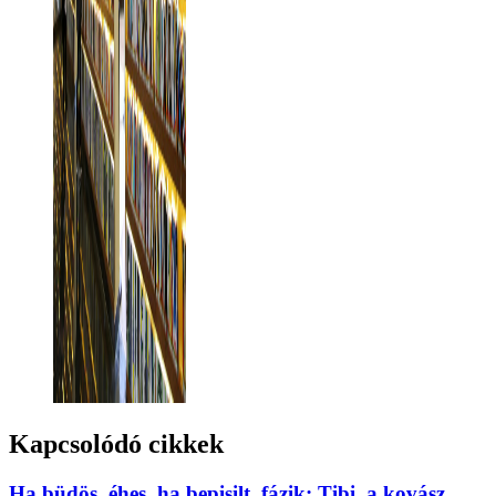
Kapcsolódó cikkek
Ha büdös, éhes, ha bepisilt, fázik: Tibi, a kovász