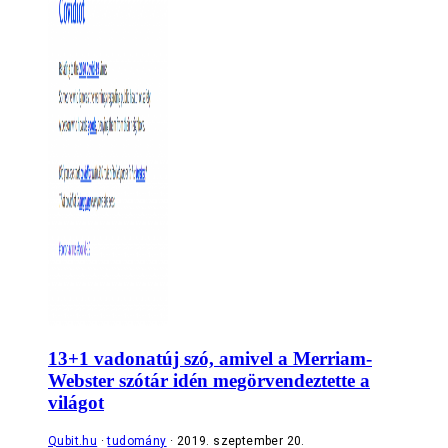
13+1 vadonatúj szó, amivel a Merriam-
Webster szótár idén megörvendeztette a
világot
Qubit.hu
tudomány
2019. szeptember 20.