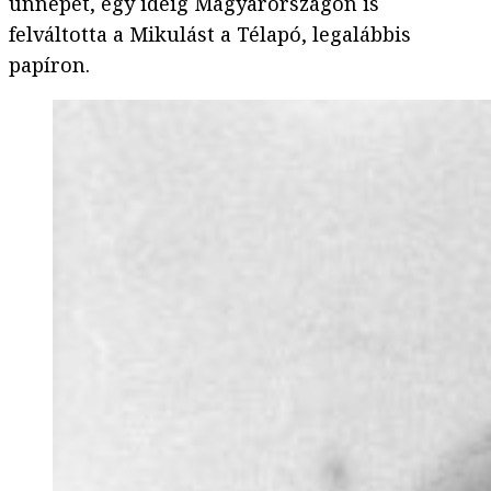
ünnepet, egy ideig Magyarországon is
felváltotta a Mikulást a Télapó, legalábbis
papíron.