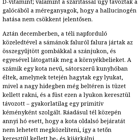
D-vitamint; valamint a szárítással úgy távoztak a
galócából a méreganyagok, hogy a hallucinogén
hatása nem csökkent jelentősen.
Aztán decemberben, a téli napforduló
közeledtével a sámánok faluról falura jártak az
összegyűjtött gombákkal a szánjukon, és
egyesével látogatták meg a környékbelieket. A
számik egy kota nevű, sátorszerű kunyhóban
éltek, amelynek tetején hagytak egy lyukat,
mivel a nagy hidegben még beltéren is tüzet
kellett rakni, és a füst ezen a lyukon keresztül
távozott – gyakorlatilag egy primitív
kéményként szolgált. Ráadásul tél közepén
annyi hó esett, hogy a kota oldalsó bejáratát
nem lehetett megközelíteni, így a tetőn
keresztül kellett be- és kijárkálni.