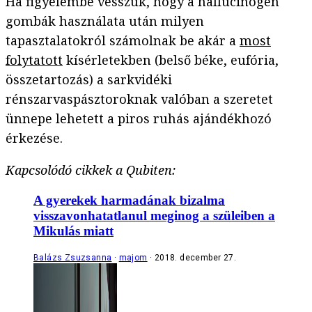
Ha figyelembe vesszük, hogy a hallucinogén
gombák használata után milyen
tapasztalatokról számolnak be akár a
most
folytatott
kísérletekben (belső béke, eufória,
összetartozás) a sarkvidéki
rénszarvaspásztoroknak valóban a szeretet
ünnepe lehetett a piros ruhás ajándékhozó
érkezése.
Kapcsolódó cikkek a Qubiten:
A gyerekek harmadának bizalma
visszavonhatatlanul meginog a szüleiben a
Mikulás miatt
Balázs Zsuzsanna
majom
2018. december 27.