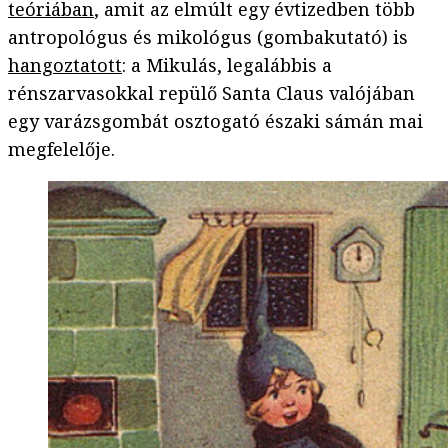
teóriában
, amit az elmúlt egy évtizedben több
antropológus és mikológus (gombakutató) is
hangoztatott
: a Mikulás, legalábbis a
rénszarvasokkal repülő Santa Claus valójában
egy varázsgombát osztogató északi sámán mai
megfelelője.