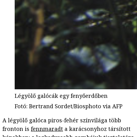
Légyölő galócák egy fenyőerdőben
Fotó
:
Bertrand Sordet/Biosphoto via AFP
A légyölő galóca piros-fehér színvilága több
fronton is
fennmaradt
a karácsonyhoz társított