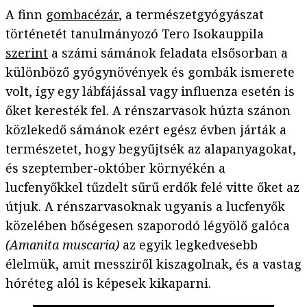
A finn
gombacézár
, a természetgyógyászat
történetét tanulmányozó Tero Isokauppila
szerint
a számi sámánok feladata elsősorban a
különböző gyógynövények és gombák ismerete
volt, így egy lábfájással vagy influenza esetén is
őket keresték fel. A rénszarvasok húzta szánon
közlekedő sámánok ezért egész évben járták a
természetet, hogy begyűjtsék az alapanyagokat,
és szeptember-október környékén a
lucfenyőkkel tűzdelt sűrű erdők felé vitte őket az
útjuk. A rénszarvasoknak ugyanis a lucfenyők
közelében bőségesen szaporodó légyölő galóca
(Amanita muscaria)
az egyik legkedvesebb
élelmük, amit messziről kiszagolnak, és a vastag
hóréteg alól is képesek kikaparni.