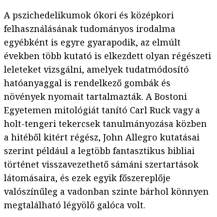
A pszichedelikumok ókori és középkori
felhasználásának tudományos irodalma
egyébként is egyre gyarapodik, az elmúlt
években több kutató is elkezdett olyan régészeti
leleteket vizsgálni, amelyek tudatmódosító
hatóanyaggal is rendelkező gombák és
növények nyomait tartalmazták. A Bostoni
Egyetemen mitológiát tanító Carl Ruck vagy a
holt-tengeri tekercsek tanulmányozása közben
a hitéből kitért régész, John Allegro kutatásai
szerint például a legtöbb fantasztikus bibliai
történet visszavezethető sámáni szertartások
látomásaira, és ezek egyik főszereplője
valószínűleg a vadonban szinte bárhol könnyen
megtalálható légyölő galóca volt.