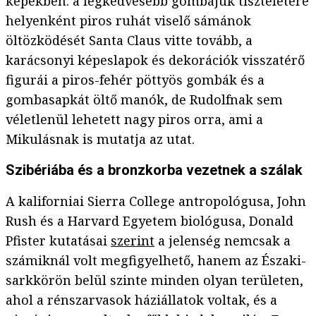
képekben: a legkedvesebb gombájuk tiszteletére
helyenként piros ruhát viselő sámánok
öltözködését Santa Claus vitte tovább, a
karácsonyi képeslapok és dekorációk visszatérő
figurái a piros-fehér pöttyös gombák és a
gombasapkát öltő manók, de Rudolfnak sem
véletlenül lehetett nagy piros orra, ami a
Mikulásnak is mutatja az utat.
Szibériába és a bronzkorba vezetnek a szálak
A kaliforniai Sierra College antropológusa, John
Rush és a Harvard Egyetem biológusa, Donald
Pfister kutatásai
szerint
a jelenség nemcsak a
számiknál volt megfigyelhető, hanem az Északi-
sarkkörön belül szinte minden olyan területen,
ahol a rénszarvasok háziállatok voltak, és a