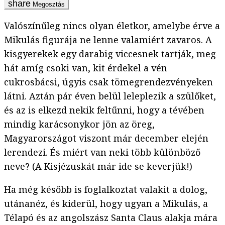
Megosztás
Valószínűleg nincs olyan életkor, amelybe érve a
Mikulás figurája ne lenne valamiért zavaros. A
kisgyerekek egy darabig viccesnek tartják, meg
hát amíg csoki van, kit érdekel a vén
cukrosbácsi, úgyis csak tömegrendezvényeken
látni. Aztán pár éven belül leleplezik a szülőket,
és az is elkezd nekik feltűnni, hogy a tévében
mindig karácsonykor jön az öreg,
Magyarországot viszont már december elején
lerendezi. És miért van neki több különböző
neve? (A Kisjézuskát már ide se keverjük!)
Ha még később is foglalkoztat valakit a dolog,
utánanéz, és kiderül, hogy ugyan a Mikulás, a
Télapó és az angolszász Santa Claus alakja mára