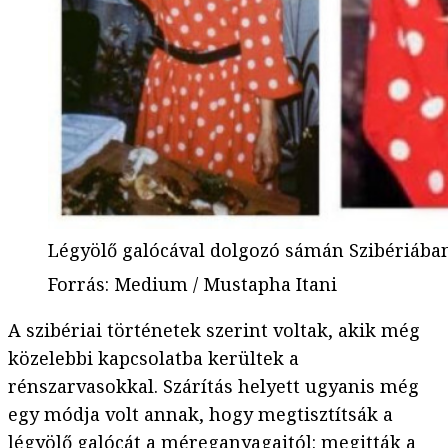
Légyölő galócával dolgozó sámán Szibériába
Forrás
:
Medium / Mustapha Itani
A szibériai történetek szerint voltak, akik még
közelebbi kapcsolatba kerültek a
rénszarvasokkal. Szárítás helyett ugyanis még
egy módja volt annak, hogy megtisztítsák a
légyölő galócát a méreganyagaitól: megitták a