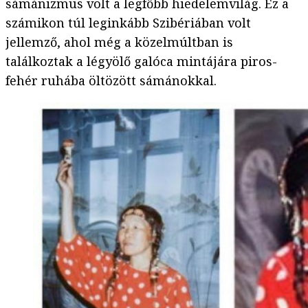
sámánizmus volt a legfőbb hiedelemvilág. Ez a
számikon túl leginkább Szibériában volt
jellemző, ahol még a közelmúltban is
találkoztak a légyölő galóca mintájára piros-
fehér ruhába öltözött sámánokkal.