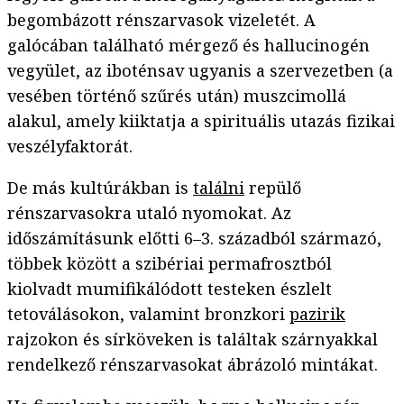
begombázott rénszarvasok vizeletét. A
galócában található mérgező és hallucinogén
vegyület, az iboténsav ugyanis a szervezetben (a
vesében történő szűrés után) muszcimollá
alakul, amely kiiktatja a spirituális utazás fizikai
veszélyfaktorát.
De más kultúrákban is
találni
repülő
rénszarvasokra utaló nyomokat. Az
időszámításunk előtti 6–3. századból származó,
többek között a szibériai permafrosztból
kiolvadt mumifikálódott testeken észlelt
tetoválásokon, valamint bronzkori
pazirik
rajzokon és sírköveken is találtak szárnyakkal
rendelkező rénszarvasokat ábrázoló mintákat.