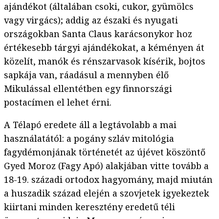
ajándékot (általában csoki, cukor, gyümölcs
vagy virgács); addig az északi és nyugati
országokban Santa Claus karácsonykor hoz
értékesebb tárgyi ajándékokat, a kéményen át
közelít, manók és rénszarvasok kísérik, bojtos
sapkája van, ráadásul a mennyben élő
Mikulással ellentétben egy finnországi
postacímen el lehet érni.
A Télapó eredete áll a legtávolabb a mai
használatától: a pogány szláv mitológia
fagydémonjának történetét az újévet köszöntő
Gyed Moroz (Fagy Apó) alakjában vitte tovább a
18-19. századi ortodox hagyomány, majd miután
a huszadik század elején a szovjetek igyekeztek
kiirtani minden keresztény eredetű téli