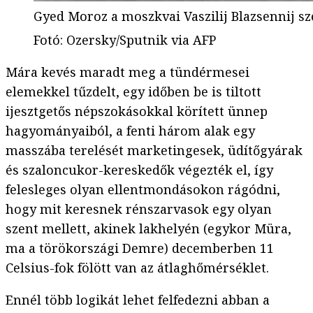
Gyed Moroz a moszkvai Vaszilij Blazsennij sz
Fotó
:
Ozersky/Sputnik via AFP
Mára kevés maradt meg a tündérmesei
elemekkel tűzdelt, egy időben be is tiltott
ijesztgetős népszokásokkal körített ünnep
hagyományaiból, a fenti három alak egy
masszába terelését marketingesek, üdítőgyárak
és szaloncukor-kereskedők végezték el, így
felesleges olyan ellentmondásokon rágódni,
hogy mit keresnek rénszarvasok egy olyan
szent mellett, akinek lakhelyén (egykor Müra,
ma a törökországi Demre) decemberben 11
Celsius-fok fölött van az átlaghőmérséklet.
Ennél több logikát lehet felfedezni abban a