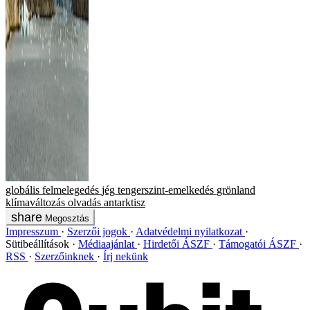
globális felmelegedés
jég
tengerszint-emelkedés
grönland
klímaváltozás
olvadás
antarktisz
Megosztás
Impresszum
Szerzői jogok
Adatvédelmi nyilatkozat
Sütibeállítások
Médiaajánlat
Hirdetői ÁSZF
Támogatói ÁSZF
RSS
Szerzőinknek
Írj nekünk