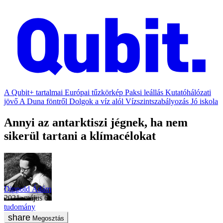
A Qubit+ tartalmai
Európai tűzkörkép
Paksi leállás
Kutatóhálózati
jövő
A Duna föntről
Dolgok a víz alól
Vízszintszabályozás
Jó iskola
Annyi az antarktiszi jégnek, ha nem
sikerül tartani a klímacélokat
Dippold Ádám
2021. május 6.
tudomány
Megosztás