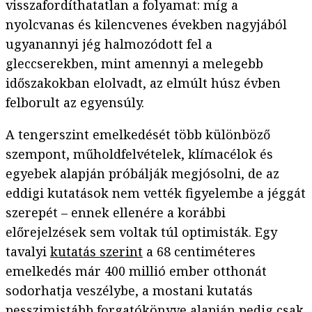
visszafordíthatatlan a folyamat: míg a
nyolcvanas és kilencvenes években nagyjából
ugyanannyi jég halmozódott fel a
gleccserekben, mint amennyi a melegebb
időszakokban elolvadt, az elmúlt húsz évben
felborult az egyensúly.
A tengerszint emelkedését több különböző
szempont, műholdfelvételek, klímacélok és
egyebek alapján próbálják megjósolni, de az
eddigi kutatások nem vették figyelembe a jéggát
szerepét – ennek ellenére a korábbi
előrejelzések sem voltak túl optimisták. Egy
tavalyi
kutatás szerint
a 68 centiméteres
emelkedés már 400 millió ember otthonát
sodorhatja veszélybe, a mostani kutatás
pesszimistább forgatókönyve alapján pedig csak