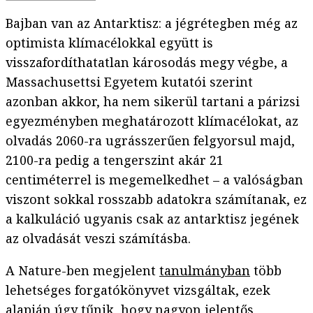
Bajban van az Antarktisz: a jégrétegben még az
optimista klímacélokkal együtt is
visszafordíthatatlan károsodás megy végbe, a
Massachusettsi Egyetem kutatói szerint
azonban akkor, ha nem sikerül tartani a párizsi
egyezményben meghatározott klímacélokat, az
olvadás 2060-ra ugrásszerűen felgyorsul majd,
2100-ra pedig a tengerszint akár 21
centiméterrel is megemelkedhet – a valóságban
viszont sokkal rosszabb adatokra számítanak, ez
a kalkuláció ugyanis csak az antarktisz jegének
az olvadását veszi számításba.
A Nature-ben megjelent
tanulmányban
több
lehetséges forgatókönyvet vizsgáltak, ezek
alapján úgy tűnik, hogy nagyon jelentős