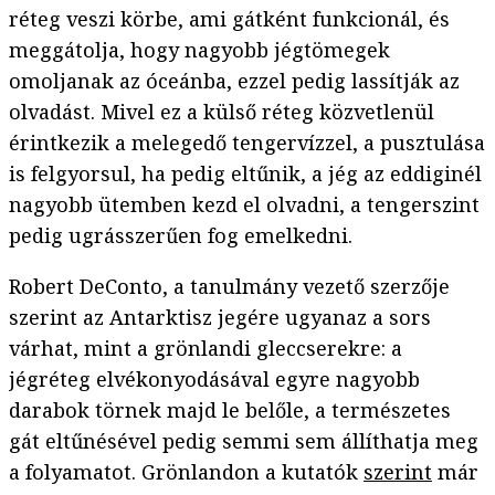
réteg veszi körbe, ami gátként funkcionál, és
meggátolja, hogy nagyobb jégtömegek
omoljanak az óceánba, ezzel pedig lassítják az
olvadást. Mivel ez a külső réteg közvetlenül
érintkezik a melegedő tengervízzel, a pusztulása
is felgyorsul, ha pedig eltűnik, a jég az eddiginél
nagyobb ütemben kezd el olvadni, a tengerszint
pedig ugrásszerűen fog emelkedni.
Robert DeConto, a tanulmány vezető szerzője
szerint az Antarktisz jegére ugyanaz a sors
várhat, mint a grönlandi gleccserekre: a
jégréteg elvékonyodásával egyre nagyobb
darabok törnek majd le belőle, a természetes
gát eltűnésével pedig semmi sem állíthatja meg
a folyamatot. Grönlandon a kutatók
szerint
már