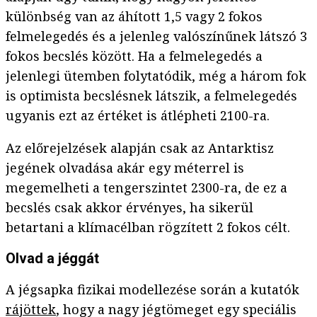
különbség van az áhított 1,5 vagy 2 fokos
felmelegedés és a jelenleg valószínűnek látszó 3
fokos becslés között. Ha a felmelegedés a
jelenlegi ütemben folytatódik, még a három fok
is optimista becslésnek látszik, a felmelegedés
ugyanis ezt az értéket is átlépheti 2100-ra.
Az előrejelzések alapján csak az Antarktisz
jegének olvadása akár egy méterrel is
megemelheti a tengerszintet 2300-ra, de ez a
becslés csak akkor érvényes, ha sikerül
betartani a klímacélban rögzített 2 fokos célt.
Olvad a jéggát
A jégsapka fizikai modellezése során a kutatók
rájöttek
, hogy a nagy jégtömeget egy speciális