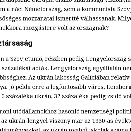
sem a náci Németország, sem a kommunista Szovj
lsőséges mozzanatai ismertté válhassanak. Mil
s mekkora mozgástere volt az országnak?
öztársaság
en a Szovjetunió, részben pedig Lengyelország s
14 százalékát adták. Lengyelország egyáltalán
bséghez. Az ukrán lakosság Galíciában relatív
ánya. Jó példa erre a legfontosabb város, Lember
6 százaléka ukrán, 32 százaléka pedig zsidó vol
anoni utódállamokhoz hasonló nemzetiségi politi
t az ukrán-lengyel viszony már az 1930-as évekt
 intézményekkel, az ukrán nyelvű iskolák száma