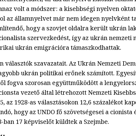
az volt a módszer: a kisebbségi nyelven oktat
ol az államnyelvet már nem idegen nyelvként tan
lítendő, hogy a szovjet oldalra került ukrán la
acionalista szervezkedést, így az ukrán nemzet
erikai ukrán emigrációra támaszkodhattak.
án választók szavazatait. Az Ukrán Nemzeti De
agyobb ukrán politikai erőnek számított. Egyesí
től fogva szorosan együttműködött a lengyelorsz
cionsta vezető által létrehozott Nemzeti Kisebb
az 1928-as választásokon 12,6 százalékot kapott,
ó, hogy az UNDO fő szövetségesei a cionista és
-ban 17 képviselőt küldtek a Szejmbe.