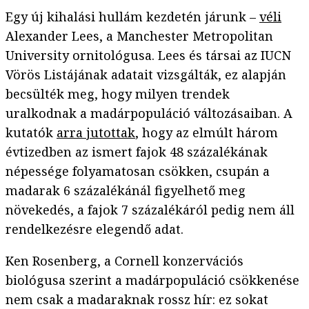
Egy új kihalási hullám kezdetén járunk –
véli
Alexander Lees, a Manchester Metropolitan
University ornitológusa. Lees és társai az IUCN
Vörös Listájának adatait vizsgálták, ez alapján
becsülték meg, hogy milyen trendek
uralkodnak a madárpopuláció változásaiban. A
kutatók
arra jutottak
, hogy az elmúlt három
évtizedben az ismert fajok 48 százalékának
népessége folyamatosan csökken, csupán a
madarak 6 százalékánál figyelhető meg
növekedés, a fajok 7 százalékáról pedig nem áll
rendelkezésre elegendő adat.
Ken Rosenberg, a Cornell konzervációs
biológusa szerint a madárpopuláció csökkenése
nem csak a madaraknak rossz hír: ez sokat