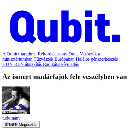
A Qubit+ tartalmai
Rekordalacsony Duna
Vízőrzők a
minisztériumban
Tűzvészek Európában
Halálos génszerkesztés
HUN-REN átalakítás
Radikális kívülállás
Az ismert madárfajok fele veszélyben van
Dippold Ádám
2022. május 11.
tudomány
Megosztás