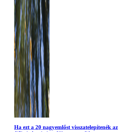
Ha ezt a 20 nagyemlőst visszatelepítenék az