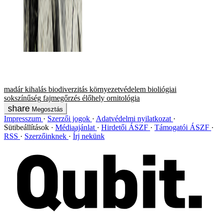
madár
kihalás
biodiverzitás
környezetvédelem
bioliógiai
sokszínűség
fajmegőrzés
élőhely
ornitológia
Megosztás
Impresszum
Szerzői jogok
Adatvédelmi nyilatkozat
Sütibeállítások
Médiaajánlat
Hirdetői ÁSZF
Támogatói ÁSZF
RSS
Szerzőinknek
Írj nekünk