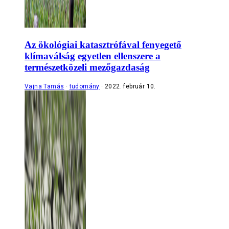
Az ökológiai katasztrófával fenyegető
klímaválság egyetlen ellenszere a
természetközeli mezőgazdaság
Vajna Tamás
tudomány
2022. február 10.