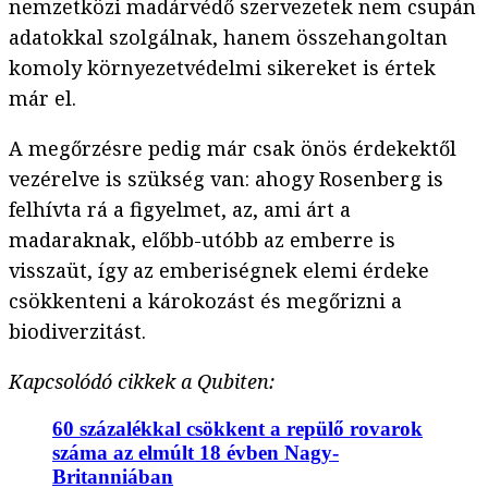
nemzetközi madárvédő szervezetek nem csupán
adatokkal szolgálnak, hanem összehangoltan
komoly környezetvédelmi sikereket is értek
már el.
A megőrzésre pedig már csak önös érdekektől
vezérelve is szükség van: ahogy Rosenberg is
felhívta rá a figyelmet, az, ami árt a
madaraknak, előbb-utóbb az emberre is
visszaüt, így az emberiségnek elemi érdeke
csökkenteni a károkozást és megőrizni a
biodiverzitást.
Kapcsolódó cikkek a Qubiten:
60 százalékkal csökkent a repülő rovarok
száma az elmúlt 18 évben Nagy-
Britanniában