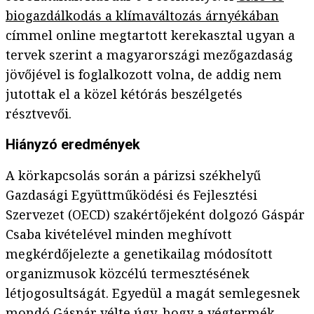
biogazdálkodás a klímaváltozás árnyékában
címmel online megtartott kerekasztal ugyan a
tervek szerint a magyarországi mezőgazdaság
jövőjével is foglalkozott volna, de addig nem
jutottak el a közel kétórás beszélgetés
résztvevői.
Hiányzó eredmények
A körkapcsolás során a párizsi székhelyű
Gazdasági Együttműködési és Fejlesztési
Szervezet (OECD) szakértőjeként dolgozó Gáspár
Csaba kivételével minden meghívott
megkérdőjelezte a genetikailag módosított
organizmusok közcélú termesztésének
létjogosultságát. Egyedül a magát semlegesnek
mondó Gáspár vélte úgy, hogy a végtermék