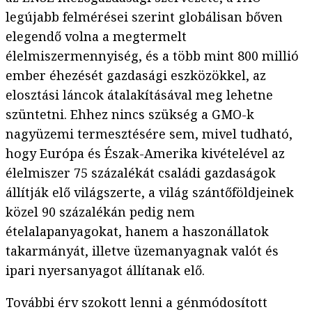
legújabb felmérései szerint globálisan bőven
elegendő volna a megtermelt
élelmiszermennyiség, és a több mint 800 millió
ember éhezését gazdasági eszközökkel, az
elosztási láncok átalakításával meg lehetne
szüntetni. Ehhez nincs szükség a GMO-k
nagyüzemi termesztésére sem, mivel tudható,
hogy Európa és Észak-Amerika kivételével az
élelmiszer 75 százalékát családi gazdaságok
állítják elő világszerte, a világ szántőföldjeinek
közel 90 százalékán pedig nem
ételalapanyagokat, hanem a haszonállatok
takarmányát, illetve üzemanyagnak valót és
ipari nyersanyagot állítanak elő.
További érv szokott lenni a génmódosított