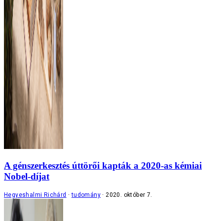
A génszerkesztés úttörői kapták a 2020-as kémiai
Nobel-díjat
Hegyeshalmi Richárd
tudomány
2020. október 7.