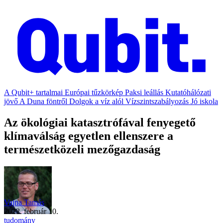
A Qubit+ tartalmai
Európai tűzkörkép
Paksi leállás
Kutatóhálózati
jövő
A Duna föntről
Dolgok a víz alól
Vízszintszabályozás
Jó iskola
Az ökológiai katasztrófával fenyegető
klímaválság egyetlen ellenszere a
természetközeli mezőgazdaság
Vajna Tamás
2022. február 10.
tudomány