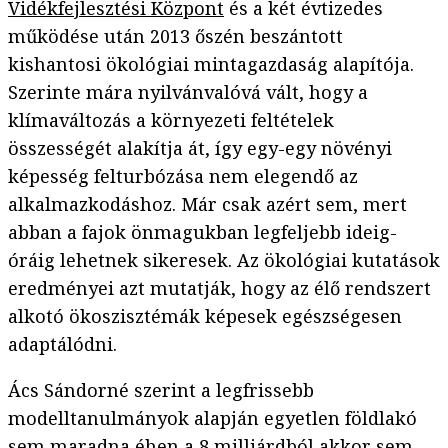
Vidékfejlesztési Központ
és a két évtizedes
működése után 2013 őszén beszántott
kishantosi ökológiai mintagazdaság alapítója.
Szerinte mára nyilvánvalóvá vált, hogy a
klímaváltozás a környezeti feltételek
összességét alakítja át, így egy-egy növényi
képesség felturbózása nem elegendő az
alkalmazkodáshoz. Már csak azért sem, mert
abban a fajok önmagukban legfeljebb ideig-
óráig lehetnek sikeresek. Az ökológiai kutatások
eredményei azt mutatják, hogy az élő rendszert
alkotó ökoszisztémák képesek egészségesen
adaptálódni.
Ács Sándorné szerint a legfrissebb
modelltanulmányok alapján egyetlen földlakó
sem maradna éhen a 8 milliárdból akkor sem,