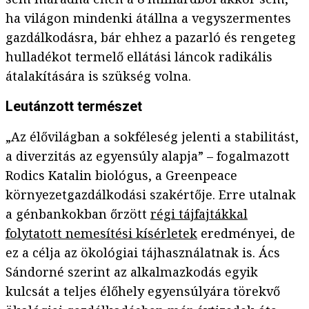
ha világon mindenki átállna a vegyszermentes
gazdálkodásra, bár ehhez a pazarló és rengeteg
hulladékot termelő ellátási láncok radikális
átalakítására is szükség volna.
Leutánzott természet
„Az élővilágban a sokféleség jelenti a stabilitást,
a diverzitás az egyensúly alapja” – fogalmazott
Rodics Katalin biológus, a Greenpeace
környezetgazdálkodási szakértője. Erre utalnak
a génbankokban őrzött
régi tájfajtákkal
folytatott nemesítési kísérletek
eredményei, de
ez a célja az ökológiai tájhasználatnak is. Ács
Sándorné szerint az alkalmazkodás egyik
kulcsát a teljes élőhely egyensúlyára törekvő