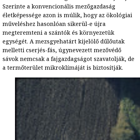
Szerinte a konvencionális mezőgazdaság
életképessége azon is múlik, hogy az ökológiai
műveléshez hasonlóan sikerül-e újra
megteremteni a szántók és környezetük
egységét. A mezsgyehatárt kijelölő dűlőutak
melletti cserjés-fás, úgynevezett mezővédő
sávok nemcsak a fajgazdagságot szavatolják, de
a termőterület mikroklímáját is biztosítják.