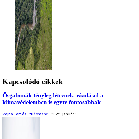
Kapcsolódó cikkek
Ősgabonák tényleg léteznek, ráadásul a
klímavédelemben is egyre fontosabbak
Vajna Tamás
tudomány
2022. január 18.