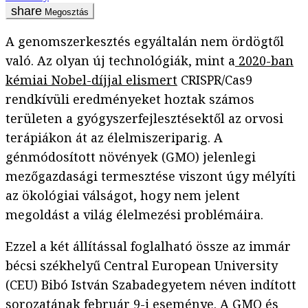
Megosztás
A genomszerkesztés egyáltalán nem ördögtől
való. Az olyan új technológiák, mint a
2020-ban
kémiai Nobel-díjjal elismert
CRISPR/Cas9
rendkívüli eredményeket hoztak számos
területen a gyógyszerfejlesztésektől az orvosi
terápiákon át az élelmiszeriparig. A
génmódosított növények (GMO) jelenlegi
mezőgazdasági termesztése viszont úgy mélyíti
az ökológiai válságot, hogy nem jelent
megoldást a világ élelmezési problémáira.
Ezzel a két állítással foglalható össze az immár
bécsi székhelyű Central European University
(CEU) Bibó István Szabadegyetem néven indított
sorozatának február 9-i eseménye. A
GMO és