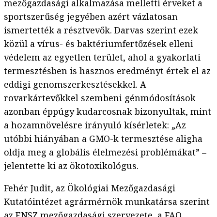
mezőgazdasági alkalmazása melletti érveket a
sportszerűség jegyében azért vázlatosan
ismertették a résztvevők. Darvas szerint ezek
közül a vírus- és baktériumfertőzések elleni
védelem az egyetlen terület, ahol a gyakorlati
termesztésben is hasznos eredményt értek el az
eddigi genomszerkesztésekkel. A
rovarkártevőkkel szembeni génmódosítások
azonban éppúgy kudarcosnak bizonyultak, mint
a hozamnövelésre irányuló kísérletek: „Az
utóbbi hiányában a GMO-k termesztése aligha
oldja meg a globális élelmezési problémákat” –
jelentette ki az ökotoxikológus.
Fehér Judit, az Ökológiai Mezőgazdasági
Kutatóintézet agrármérnök munkatársa szerint
az ENSZ mezőgazdasági szervezete, a FAO