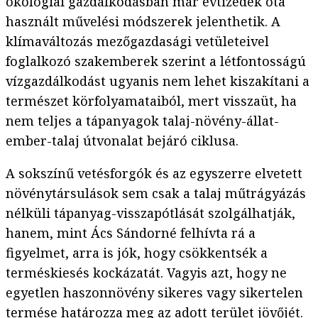
ökológiai gazdálkodásban már évtizedek óta
használt művelési módszerek jelenthetik. A
klímaváltozás mezőgazdasági vetületeivel
foglalkozó szakemberek szerint a létfontosságú
vízgazdálkodást ugyanis nem lehet kiszakítani a
természet körfolyamataiból, mert visszaüt, ha
nem teljes a tápanyagok talaj-növény-állat-
ember-talaj útvonalat bejáró ciklusa.
A sokszínű vetésforgók és az egyszerre elvetett
növénytársulások sem csak a talaj műtrágyázás
nélküli tápanyag-visszapótlását szolgálhatják,
hanem, mint Ács Sándorné felhívta rá a
figyelmet, arra is jók, hogy csökkentsék a
terméskiesés kockázatát. Vagyis azt, hogy ne
egyetlen haszonnövény sikeres vagy sikertelen
termése határozza meg az adott terület jövőjét.