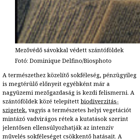
Mezővédő sávokkal védett szántóföldek
Fotó
:
Dominique Delfino/Biosphoto
A természethez közelítő sokféleség, pénzügyileg
is megtérülő előnyeit egyébként már a
nagyüzemi mezőgazdaság is kezdi felismerni. A
szántóföldek közé telepített
biodiverzitás-
szigetek
, vagyis a természetes helyi vegetációt
mintázó vadvirágos rétek a kutatások szerint
jelentősen ellensúlyozhatják az intenzív
művelés sokféleséget csökkentő hatásait. A