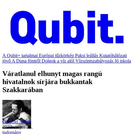
A Qubit+ tartalmai
Európai tűzkörkép
Paksi leállás
Kutatóhálózati
jövő
A Duna föntről
Dolgok a víz alól
Vízszintszabályozás
Jó iskola
Váratlanul elhunyt magas rangú
hivatalnok sírjára bukkantak
Szakkarában
Dippold Ádám
2022. május 24.
tudomány