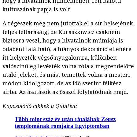
hogy a hivatalnok mindemellett Teti halotti
kultuszának papja is volt.
A régészek még nem jutottak el a sír belsejének
teljes feltárásáig, de Kuraszkiwicz csaknem
biztosra veszi,
hogy a hivatalnok múmiája is
odabent található, a hiányos dekoráció ellenére
itt helyezték végső nyugalomra, különben
valószínűleg levésték volna róla a megrendelőre
utaló jeleket, és mást temettek volna a mesteri
módon kidolgozott, de az idő szerint félkész
sírba. Az ásatások az ősszel folytatódnak majd.
Kapcsolódó cikkek a Qubiten:
Több mint száz év után rátaláltak Zeusz
templomának romjaira Egyiptomban