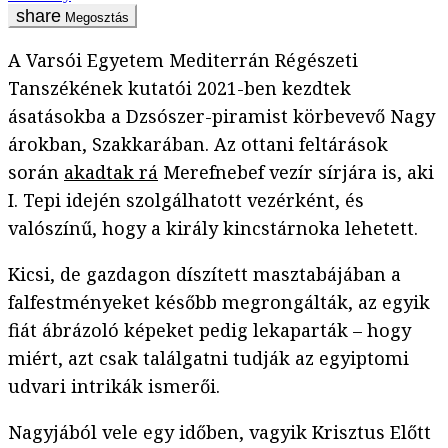
Megosztás
A Varsói Egyetem Mediterrán Régészeti
Tanszékének kutatói 2021-ben kezdtek
ásatásokba a Dzsószer-piramist körbevevő Nagy
árokban, Szakkarában. Az ottani feltárások
során
akadtak rá
Merefnebef vezír sírjára is, aki
I. Tepi idején szolgálhatott vezérként, és
valószínű, hogy a király kincstárnoka lehetett.
Kicsi, de gazdagon díszített masztabájában a
falfestményeket később megrongálták, az egyik
fiát ábrázoló képeket pedig lekaparták – hogy
miért, azt csak találgatni tudják az egyiptomi
udvari intrikák ismerői.
Nagyjából vele egy időben, vagyik Krisztus Előtt