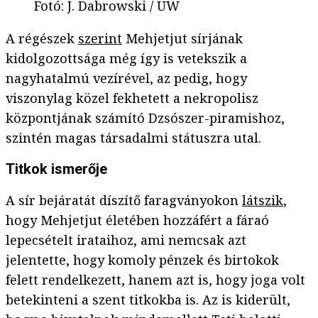
Fotó
:
J. Dabrowski / UW
A régészek
szerint
Mehjetjut sírjának
kidolgozottsága még így is vetekszik a
nagyhatalmú vezírével, az pedig, hogy
viszonylag közel fekhetett a nekropolisz
központjának számító Dzsószer-piramishoz,
szintén magas társadalmi státuszra utal.
Titkok ismerője
A sír bejáratát díszítő faragványokon
látszik
,
hogy Mehjetjut életében hozzáfért a fáraó
lepecsételt irataihoz, ami nemcsak azt
jelentette, hogy komoly pénzek és birtokok
felett rendelkezett, hanem azt is, hogy joga volt
betekinteni a szent titkokba is. Az is kiderült,