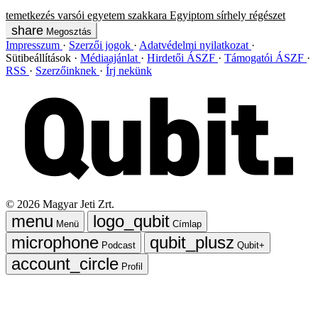
temetkezés
varsói egyetem
szakkara
Egyiptom
sírhely
régészet
Megosztás
Impresszum
Szerzői jogok
Adatvédelmi nyilatkozat
Sütibeállítások
Médiaajánlat
Hirdetői ÁSZF
Támogatói ÁSZF
RSS
Szerzőinknek
Írj nekünk
©
2026
Magyar Jeti Zrt.
Menü
Címlap
Podcast
Qubit+
Profil