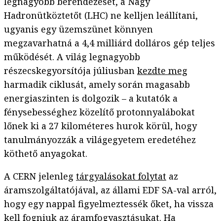
legnagyobb berendezését, a Nagy
Hadronütköztetőt (LHC) ne kelljen leállítani,
ugyanis egy üzemszünet könnyen
megzavarhatná a 4,4 milliárd dolláros gép teljes
működését. A világ legnagyobb
részecskegyorsítója júliusban
kezdte meg
harmadik ciklusát, amely során magasabb
energiaszinten is dolgozik – a kutatók a
fénysebességhez közelítő protonnyalábokat
lőnek ki a 27 kilométeres hurok körül, hogy
tanulmányozzák a világegyetem eredetéhez
köthető anyagokat.
A CERN jelenleg
tárgyalásokat folytat
az
áramszolgáltatójával, az állami EDF SA-val arról,
hogy egy nappal figyelmeztessék őket, ha vissza
kell fogniuk az áramfogyasztásukat. Ha