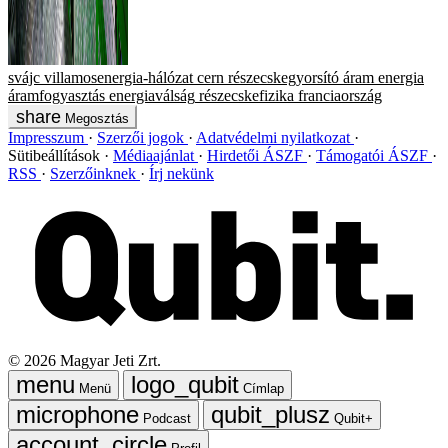
svájc
villamosenergia-hálózat
cern
részecskegyorsító
áram
energia
áramfogyasztás
energiaválság
részecskefizika
franciaország
Megosztás
Impresszum
Szerzői jogok
Adatvédelmi nyilatkozat
Sütibeállítások
Médiaajánlat
Hirdetői ÁSZF
Támogatói ÁSZF
RSS
Szerzőinknek
Írj nekünk
©
2026
Magyar Jeti Zrt.
Menü
Címlap
Podcast
Qubit+