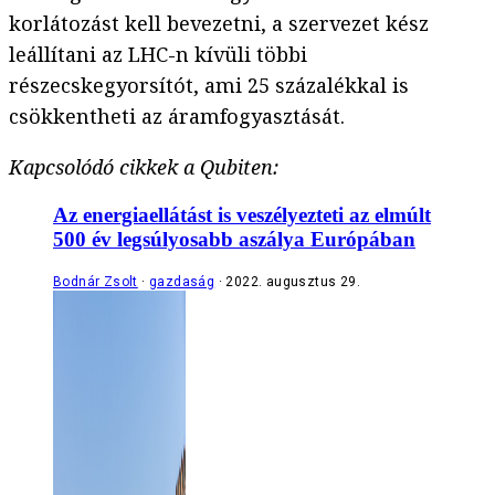
korlátozást kell bevezetni, a szervezet kész
leállítani az LHC-n kívüli többi
részecskegyorsítót, ami 25 százalékkal is
csökkentheti az áramfogyasztását.
Kapcsolódó cikkek a Qubiten:
Az energiaellátást is veszélyezteti az elmúlt
500 év legsúlyosabb aszálya Európában
Bodnár Zsolt
gazdaság
2022. augusztus 29.