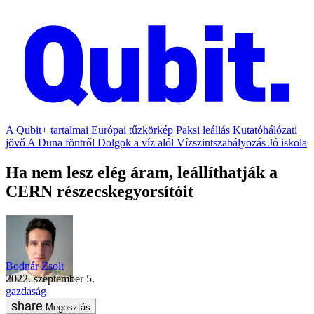
A Qubit+ tartalmai
Európai tűzkörkép
Paksi leállás
Kutatóhálózati
jövő
A Duna föntről
Dolgok a víz alól
Vízszintszabályozás
Jó iskola
Ha nem lesz elég áram, leállíthatják a
CERN részecskegyorsítóit
Bodnár Zsolt
2022. szeptember 5.
gazdaság
Megosztás