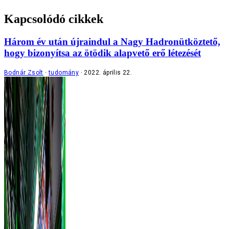
Kapcsolódó cikkek
Három év után újraindul a Nagy Hadronütköztető,
hogy bizonyítsa az ötödik alapvető erő létezését
Bodnár Zsolt
tudomány
2022. április 22.