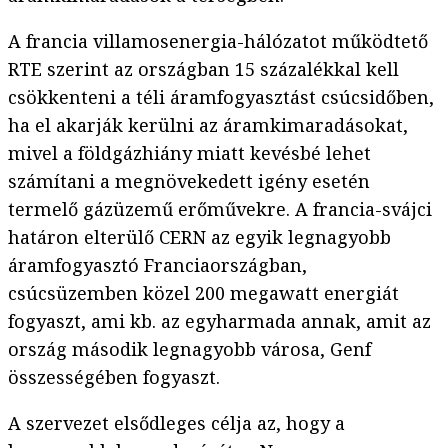
A francia villamosenergia-hálózatot működtető
RTE szerint az országban 15 százalékkal kell
csökkenteni a téli áramfogyasztást csúcsidőben,
ha el akarják kerülni az áramkimaradásokat,
mivel a földgázhiány miatt kevésbé lehet
számítani a megnövekedett igény esetén
termelő gázüzemű erőművekre. A francia-svájci
határon elterülő CERN az egyik legnagyobb
áramfogyasztó Franciaországban,
csúcsüzemben közel 200 megawatt energiát
fogyaszt, ami kb. az egyharmada annak, amit az
ország második legnagyobb városa, Genf
összességében fogyaszt.
A szervezet elsődleges célja az, hogy a