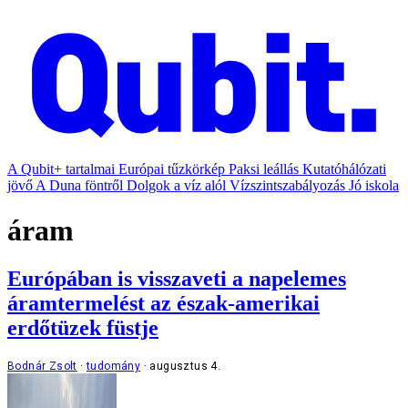
A Qubit+ tartalmai
Európai tűzkörkép
Paksi leállás
Kutatóhálózati
jövő
A Duna föntről
Dolgok a víz alól
Vízszintszabályozás
Jó iskola
áram
Európában is visszaveti a napelemes
áramtermelést az észak-amerikai
erdőtüzek füstje
Bodnár Zsolt
tudomány
augusztus 4.