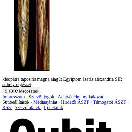
kleopátra
taposiris magna
alagút
Egyiptom
ásatás
alexandria
SIR
sírhely
régészet
Megosztás
Impresszum
Szerzői jogok
Adatvédelmi nyilatkozat
Sütibeállítások
Médiaajánlat
Hirdetői ÁSZF
Támogatói ÁSZF
RSS
Szerzőinknek
Írj nekünk