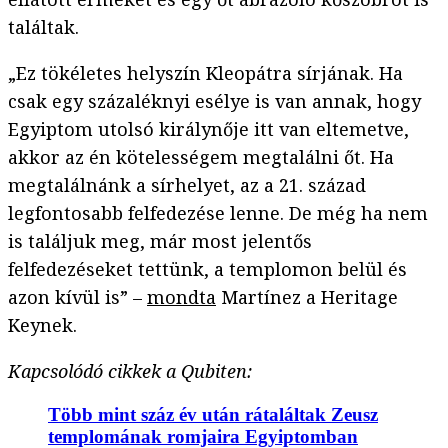
találtak.
„Ez tökéletes helyszín Kleopátra sírjának. Ha
csak egy százaléknyi esélye is van annak, hogy
Egyiptom utolsó királynője itt van eltemetve,
akkor az én kötelességem megtalálni őt. Ha
megtalálnánk a sírhelyet, az a 21. század
legfontosabb felfedezése lenne. De még ha nem
is találjuk meg, már most jelentős
felfedezéseket tettünk, a templomon belül és
azon kívül is” –
mondta
Martínez a Heritage
Keynek.
Kapcsolódó cikkek a Qubiten:
Több mint száz év után rátaláltak Zeusz
templomának romjaira Egyiptomban