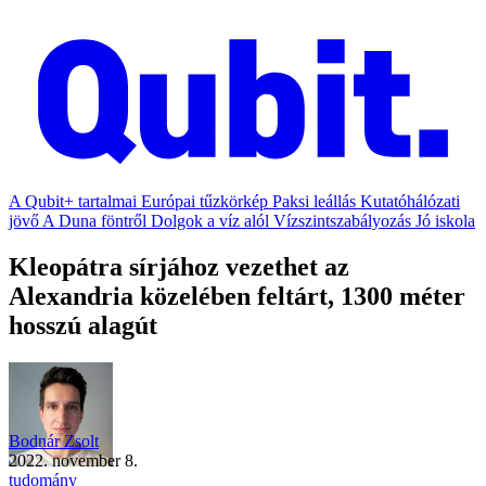
A Qubit+ tartalmai
Európai tűzkörkép
Paksi leállás
Kutatóhálózati
jövő
A Duna föntről
Dolgok a víz alól
Vízszintszabályozás
Jó iskola
Kleopátra sírjához vezethet az
Alexandria közelében feltárt, 1300 méter
hosszú alagút
Bodnár Zsolt
2022. november 8.
tudomány