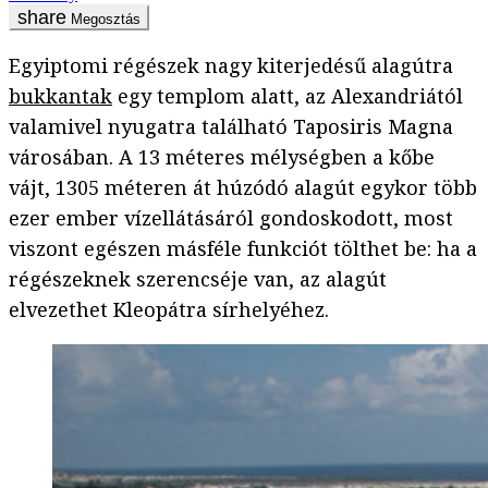
Megosztás
Egyiptomi régészek nagy kiterjedésű alagútra
bukkantak
egy templom alatt, az Alexandriától
valamivel nyugatra található Taposiris Magna
városában. A 13 méteres mélységben a kőbe
vájt, 1305 méteren át húzódó alagút egykor több
ezer ember vízellátásáról gondoskodott, most
viszont egészen másféle funkciót tölthet be: ha a
régészeknek szerencséje van, az alagút
elvezethet Kleopátra sírhelyéhez.