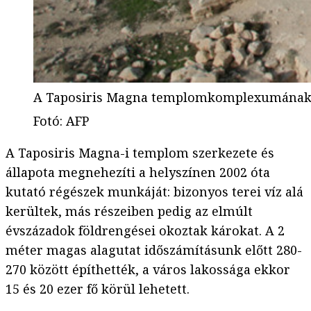
A Taposiris Magna templomkomplexumának 
Fotó
:
AFP
A Taposiris Magna-i templom szerkezete és
állapota megnehezíti a helyszínen 2002 óta
kutató régészek munkáját: bizonyos terei víz alá
kerültek, más részeiben pedig az elmúlt
évszázadok földrengései okoztak károkat. A 2
méter magas alagutat időszámításunk előtt 280-
270 között építhették, a város lakossága ekkor
15 és 20 ezer fő körül lehetett.