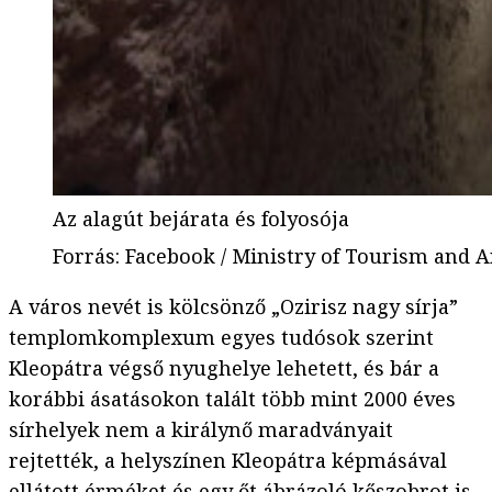
Az alagút bejárata és folyosója
Forrás
:
Facebook / Ministry of Tourism and A
A város nevét is kölcsönző „Ozirisz nagy sírja”
templomkomplexum egyes tudósok szerint
Kleopátra végső nyughelye lehetett, és bár a
korábbi ásatásokon talált több mint 2000 éves
sírhelyek nem a királynő maradványait
rejtették, a helyszínen Kleopátra képmásával
ellátott érméket és egy őt ábrázoló kőszobrot is