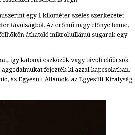
iszerint egy 1 kilométer széles szerkezetet
ter távolságból. Az erőmű nagy előnye lenne,
a felhőkön áthatoló mikrohullámú sugarak egy
t, így katonai eszközök vagy távoli előörsök
 aggodalmukat fejezték ki azzal kapcsolatban,
nió, az Egyesült Államok, az Egyesült Királyság