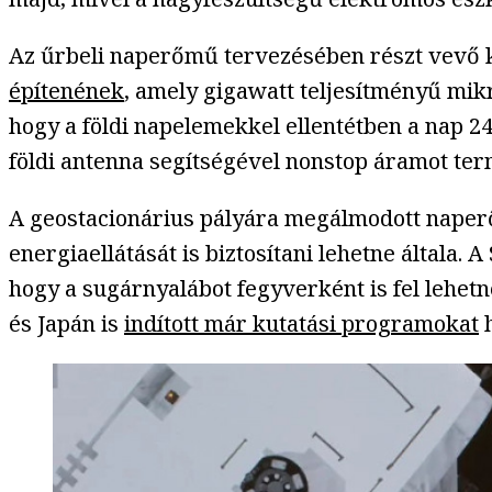
Az űrbeli naperőmű tervezésében részt vevő ku
építenének
, amely gigawatt teljesítményű mik
hogy a földi napelemekkel ellentétben a nap 2
földi antenna segítségével nonstop áramot te
A geostacionárius pályára megálmodott naperő
energiaellátását is biztosítani lehetne általa.
hogy a sugárnyalábot fegyverként is fel lehetn
és Japán is
indított már kutatási programokat
h