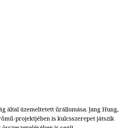
ág által üzemeltetett űrállomása. Jang Hung,
őmű-projektjében is kulcsszerepet játszik
 összeszerelésében is segít.