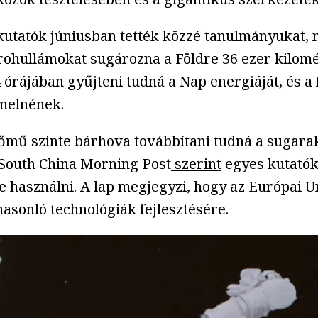
tatók júniusban tették közzé tanulmányukat, m
rohullámokat sugározna a Földre 36 ezer kilomé
4 órájában gyűjteni tudná a Nap energiáját, és 
rmelnének.
mű szinte bárhova továbbítani tudná a sugaraka
 A South China Morning Post
szerint
egyes kutatók
e használni. A lap megjegyzi, hogy az Európai U
asonló technológiák fejlesztésére.