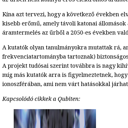
Kína azt tervezi, hogy a következő években elv
kisebb erőmű, amely távoli katonai állomások 
áramtermelés az űrből a 2050-es években való
A kutatók olyan tanulmányokra mutattak rá, am
frekvenciatartományba tartoznak) biztonságosa
A projekt tudósai szerint továbbra is nagy kihí
míg más kutatók arra is figyelmeztetnek, hogy a
ionoszférában, ami nem várt hatásokkal járhat 
Kapcsolódó cikkek a Qubiten: