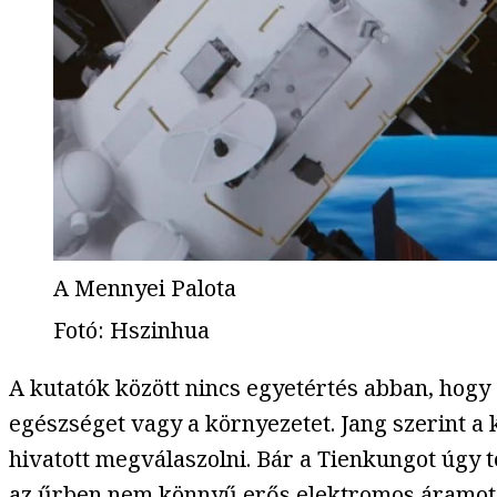
A Mennyei Palota
Fotó
:
Hszinhua
A kutatók között nincs egyetértés abban, hog
egészséget vagy a környezetet. Jang szerint a 
hivatott megválaszolni. Bár a Tienkungot úgy 
az űrben nem könnyű erős elektromos áramot e