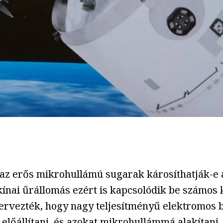
y az erős mikrohullámú sugarak károsíthatják-
kínai űrállomás ezért is kapcsolódik be számos 
tervezték, hogy nagy teljesítményű elektromos b
lőállítani, és azokat mikrohullámmá alakítani.