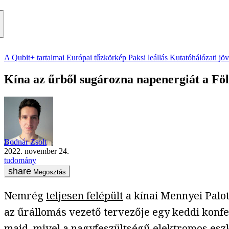
A Qubit+ tartalmai
Európai tűzkörkép
Paksi leállás
Kutatóhálózati jö
Kína az űrből sugározna napenergiát a Föl
Bodnár Zsolt
2022. november 24.
tudomány
Megosztás
Nemrég
teljesen felépült
a kínai Mennyei Palot
az űrállomás vezető tervezője egy keddi konfe
majd, mivel a nagyfeszültségű elektromos eszk