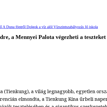
vő
A Duna föntről
Dolgok a víz alól
Vízszintszabályozás
Jó iskola
dre, a Mennyei Palota végezheti a teszteket
a (Tienkung), a világ legnagyobb, egyetlen orsz
rencián elmondta, a Tienkung Kína űrbeli naper
özök tesztelésében és a gigantikus szerkezetek