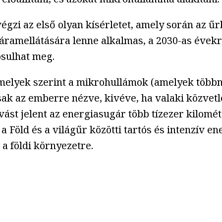
égzi az első olyan kísérletet, amely során az űr
áramellátására lenne alkalmas, a 2030-as évekr
sulhat meg.
elyek szerint a mikrohullámok (amelyek többnyi
k az emberre nézve, kivéve, ha valaki közvetle
vást jelent az energiasugár több tízezer kilomé
 Föld és a világűr közötti tartós és intenzív en
a földi környezetre.