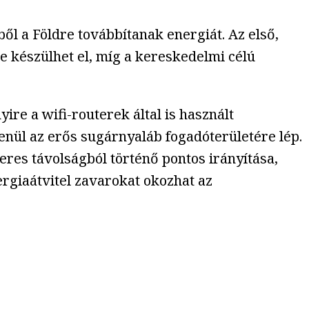
ből a Földre továbbítanak energiát. Az első,
e készülhet el, míg a kereskedelmi célú
re a wifi-routerek által is használt
nül az erős sugárnyaláb fogadóterületére lép.
teres távolságból történő pontos irányítása,
ergiaátvitel zavarokat okozhat az